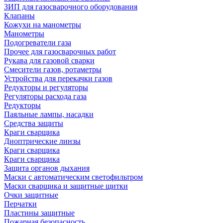
ЗИП для газосварочного оборудования
Клапаны
Кожухи на манометры
Манометры
Подогреватели газа
Прочее для газосварочных работ
Рукава для газовой сварки
Смесители газов, ротаметры
Устройства для перекачки газов
Редукторы и регуляторы
Регуляторы расхода газа
Редукторы
Паяльные лампы, насадки
Средства защиты
Краги сварщика
Диоптрические линзы
Краги сварщика
Краги сварщика
Защита органов дыхания
Маски с автоматическим светофильтром
Маски сварщика и защитные щитки
Очки защитные
Перчатки
Пластины защитные
Пожарная безопасность