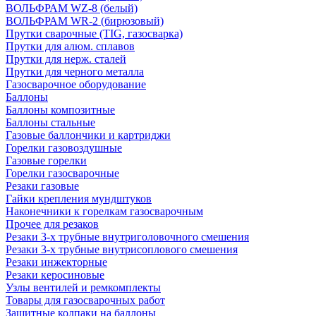
ВОЛЬФРАМ WZ-8 (белый)
ВОЛЬФРАМ WR-2 (бирюзовый)
Прутки сварочные (TIG, газосварка)
Прутки для алюм. сплавов
Прутки для нерж. сталей
Прутки для черного металла
Газосварочное оборудование
Баллоны
Баллоны композитные
Баллоны стальные
Газовые баллончики и картриджи
Горелки газовоздушные
Газовые горелки
Горелки газосварочные
Резаки газовые
Гайки крепления мундштуков
Наконечники к горелкам газосварочным
Прочее для резаков
Резаки 3-х трубные внутриголовочного смешения
Резаки 3-х трубные внутрисоплового смешения
Резаки инжекторные
Резаки керосиновые
Узлы вентилей и ремкомплекты
Товары для газосварочных работ
Защитные колпаки на баллоны