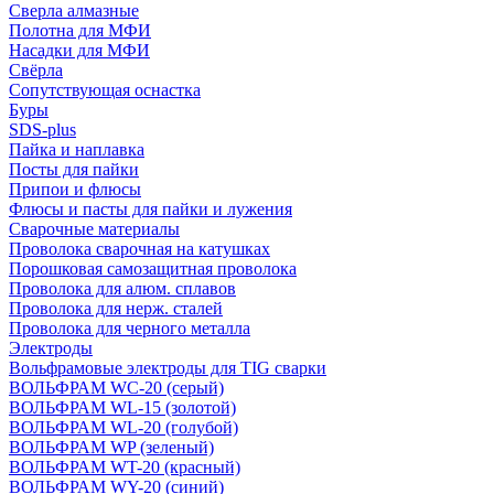
Сверла алмазные
Полотна для МФИ
Насадки для МФИ
Свёрла
Сопутствующая оснастка
Буры
SDS-plus
Пайка и наплавка
Посты для пайки
Припои и флюсы
Флюсы и пасты для пайки и лужения
Сварочные материалы
Проволока сварочная на катушках
Порошковая самозащитная проволока
Проволока для алюм. сплавов
Проволока для нерж. сталей
Проволока для черного металла
Электроды
Вольфрамовые электроды для TIG сварки
ВОЛЬФРАМ WC-20 (серый)
ВОЛЬФРАМ WL-15 (золотой)
ВОЛЬФРАМ WL-20 (голубой)
ВОЛЬФРАМ WP (зеленый)
ВОЛЬФРАМ WT-20 (красный)
ВОЛЬФРАМ WY-20 (синий)