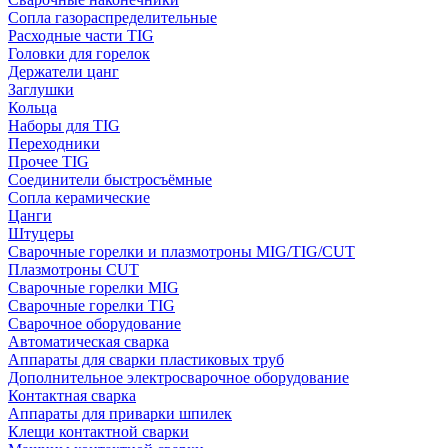
Сопла газораспределительные
Расходные части TIG
Головки для горелок
Держатели цанг
Заглушки
Кольца
Наборы для TIG
Переходники
Прочее TIG
Соединители быстросъёмные
Сопла керамические
Цанги
Штуцеры
Сварочные горелки и плазмотроны MIG/TIG/CUT
Плазмотроны CUT
Сварочные горелки MIG
Сварочные горелки TIG
Сварочное оборудование
Автоматическая сварка
Аппараты для сварки пластиковых труб
Дополнительное электросварочное оборудование
Контактная сварка
Аппараты для приварки шпилек
Клещи контактной сварки