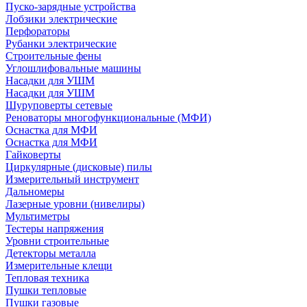
Пуско-зарядные устройства
Лобзики электрические
Перфораторы
Рубанки электрические
Строительные фены
Углошлифовальные машины
Насадки для УШМ
Насадки для УШМ
Шуруповерты сетевые
Реноваторы многофункциональные (МФИ)
Оснастка для МФИ
Оснастка для МФИ
Гайковерты
Циркулярные (дисковые) пилы
Измерительный инструмент
Дальномеры
Лазерные уровни (нивелиры)
Мультиметры
Тестеры напряжения
Уровни строительные
Детекторы металла
Измерительные клещи
Тепловая техника
Пушки тепловые
Пушки газовые