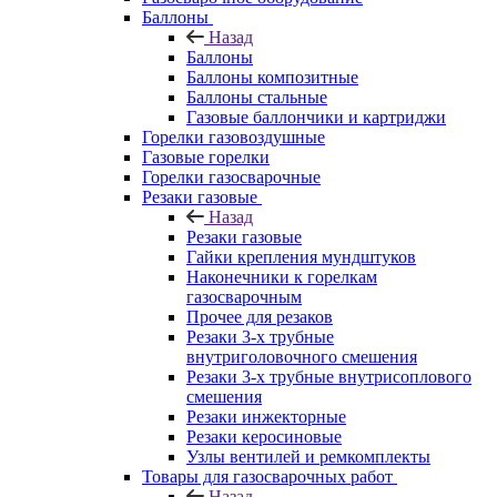
Баллоны
Назад
Баллоны
Баллоны композитные
Баллоны стальные
Газовые баллончики и картриджи
Горелки газовоздушные
Газовые горелки
Горелки газосварочные
Резаки газовые
Назад
Резаки газовые
Гайки крепления мундштуков
Наконечники к горелкам
газосварочным
Прочее для резаков
Резаки 3-х трубные
внутриголовочного смешения
Резаки 3-х трубные внутрисоплового
смешения
Резаки инжекторные
Резаки керосиновые
Узлы вентилей и ремкомплекты
Товары для газосварочных работ
Назад