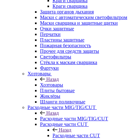
Краги сварщика
Краги сварщика
Защита органов дыхания
Маски с автоматическим светофильтром
Маски сварщика и защитные щитки
Очки защитные
Перчатки
Пластины защитные
Пожарная безопасность
Прочее для средств защиты
Светофильтры
Стёкла к маскам сварщика
Фартуки
Хозтовары
Назад
Хозтовары
Плиты бытовые
Жиклёры
Шланги поливочные
Расходные части MIG/TIG/CUT
Назад
Расходные части MIG/TIG/CUT
Расходные части CUT
Назад
Расходные части CUT