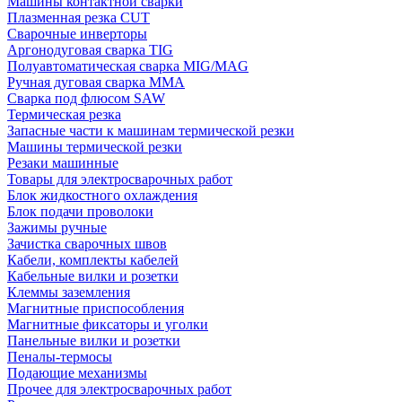
Машины контактной сварки
Плазменная резка CUT
Сварочные инверторы
Аргонодуговая сварка TIG
Полуавтоматическая сварка MIG/MAG
Ручная дуговая сварка MMA
Сварка под флюсом SAW
Термическая резка
Запасные части к машинам термической резки
Машины термической резки
Резаки машинные
Товары для электросварочных работ
Блок жидкостного охлаждения
Блок подачи проволоки
Зажимы ручные
Зачистка сварочных швов
Кабели, комплекты кабелей
Кабельные вилки и розетки
Клеммы заземления
Магнитные приспособления
Магнитные фиксаторы и уголки
Панельные вилки и розетки
Пеналы-термосы
Подающие механизмы
Прочее для электросварочных работ