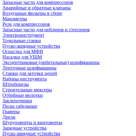
Запасные части для компрессоров
Аварийные и обратные клапаны
Воздушные фильтры в сборе
Манометры
Реле для компрессоров
Запасные части для нейлеров и степлеров
Электроинструмент
Точильные станки
Пуско-зарядные устройства
Оснастка для МФИ
Насадки для УШМ
Эксцентриковые (орбитальные) шлифмашины
Ленточные шлифмашины
Станки для заточки цепей
Наборы инструмента
Штроборезы
Строительные миксеры
Отбойные молотки
Заклепочники
Пилы сабельные
Граверы
Дрели
Шуруповерты и винтоверты
Зарядные устройства
Пуско-зарядные устройства