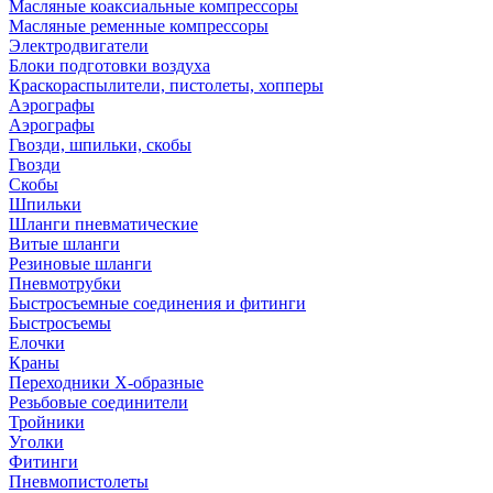
Масляные коаксиальные компрессоры
Масляные ременные компрессоры
Электродвигатели
Блоки подготовки воздуха
Краскораспылители, пистолеты, хопперы
Аэрографы
Аэрографы
Гвозди, шпильки, скобы
Гвозди
Скобы
Шпильки
Шланги пневматические
Витые шланги
Резиновые шланги
Пневмотрубки
Быстросъемные соединения и фитинги
Быстросъемы
Елочки
Краны
Переходники Х-образные
Резьбовые соединители
Тройники
Уголки
Фитинги
Пневмопистолеты