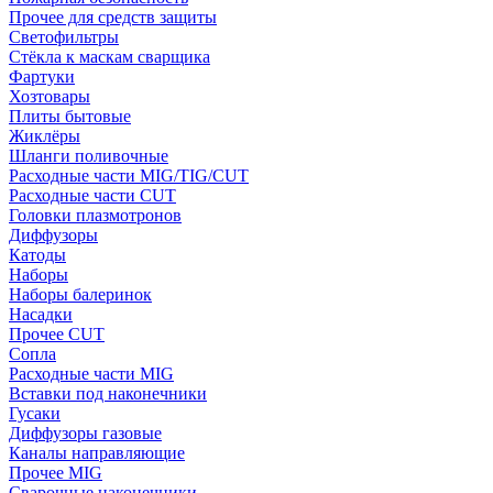
Прочее для средств защиты
Светофильтры
Стёкла к маскам сварщика
Фартуки
Хозтовары
Плиты бытовые
Жиклёры
Шланги поливочные
Расходные части MIG/TIG/CUT
Расходные части CUT
Головки плазмотронов
Диффузоры
Катоды
Наборы
Наборы балеринок
Насадки
Прочее CUT
Сопла
Расходные части MIG
Вставки под наконечники
Гусаки
Диффузоры газовые
Каналы направляющие
Прочее MIG
Сварочные наконечники