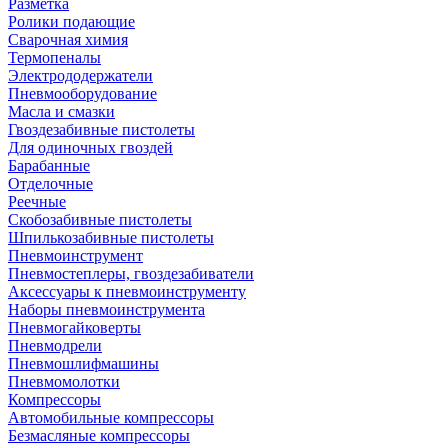
Разметка
Ролики подающие
Сварочная химия
Термопеналы
Электрододержатели
Пневмооборудование
Масла и смазки
Гвоздезабивные пистолеты
Для одиночных гвоздей
Барабанные
Отделочные
Реечные
Скобозабивные пистолеты
Шпилькозабивные пистолеты
Пневмоинструмент
Пневмостеплеры, гвоздезабиватели
Аксессуары к пневмоинструменту
Наборы пневмоинструмента
Пневмогайковерты
Пневмодрели
Пневмошлифмашины
Пневмомолотки
Компрессоры
Автомобильные компрессоры
Безмасляные компрессоры