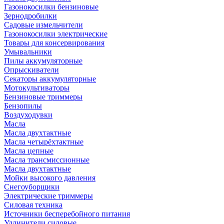
Газонокосилки бензиновые
Зернодробилки
Садовые измельчители
Газонокосилки электрические
Товары для консервирования
Умывальники
Пилы аккумуляторные
Опрыскиватели
Секаторы аккумуляторные
Мотокультиваторы
Бензиновые триммеры
Бензопилы
Воздуходувки
Масла
Масла двухтактные
Масла четырёхтактные
Масла цепные
Масла трансмиссионные
Масла двухтактные
Мойки высокого давления
Снегоуборщики
Электрические триммеры
Силовая техника
Источники бесперебойного питания
Удлинители силовые