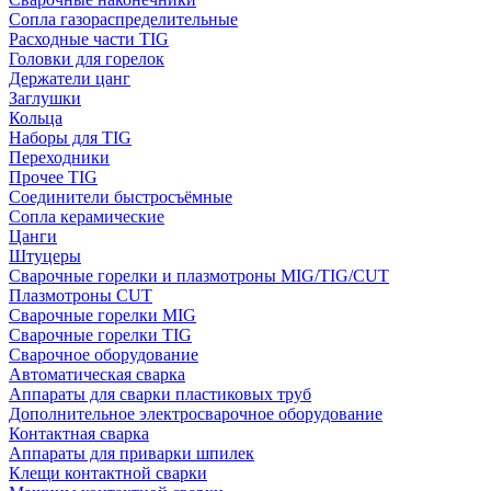
Сопла газораспределительные
Расходные части TIG
Головки для горелок
Держатели цанг
Заглушки
Кольца
Наборы для TIG
Переходники
Прочее TIG
Соединители быстросъёмные
Сопла керамические
Цанги
Штуцеры
Сварочные горелки и плазмотроны MIG/TIG/CUT
Плазмотроны CUT
Сварочные горелки MIG
Сварочные горелки TIG
Сварочное оборудование
Автоматическая сварка
Аппараты для сварки пластиковых труб
Дополнительное электросварочное оборудование
Контактная сварка
Аппараты для приварки шпилек
Клещи контактной сварки