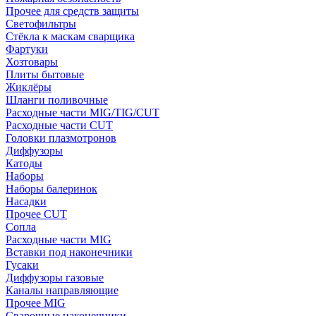
Прочее для средств защиты
Светофильтры
Стёкла к маскам сварщика
Фартуки
Хозтовары
Плиты бытовые
Жиклёры
Шланги поливочные
Расходные части MIG/TIG/CUT
Расходные части CUT
Головки плазмотронов
Диффузоры
Катоды
Наборы
Наборы балеринок
Насадки
Прочее CUT
Сопла
Расходные части MIG
Вставки под наконечники
Гусаки
Диффузоры газовые
Каналы направляющие
Прочее MIG
Сварочные наконечники