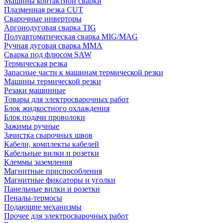
Машины контактной сварки
Плазменная резка CUT
Сварочные инверторы
Аргонодуговая сварка TIG
Полуавтоматическая сварка MIG/MAG
Ручная дуговая сварка MMA
Сварка под флюсом SAW
Термическая резка
Запасные части к машинам термической резки
Машины термической резки
Резаки машинные
Товары для электросварочных работ
Блок жидкостного охлаждения
Блок подачи проволоки
Зажимы ручные
Зачистка сварочных швов
Кабели, комплекты кабелей
Кабельные вилки и розетки
Клеммы заземления
Магнитные приспособления
Магнитные фиксаторы и уголки
Панельные вилки и розетки
Пеналы-термосы
Подающие механизмы
Прочее для электросварочных работ