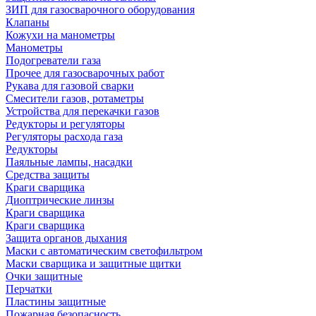
ЗИП для газосварочного оборудования
Клапаны
Кожухи на манометры
Манометры
Подогреватели газа
Прочее для газосварочных работ
Рукава для газовой сварки
Смесители газов, ротаметры
Устройства для перекачки газов
Редукторы и регуляторы
Регуляторы расхода газа
Редукторы
Паяльные лампы, насадки
Средства защиты
Краги сварщика
Диоптрические линзы
Краги сварщика
Краги сварщика
Защита органов дыхания
Маски с автоматическим светофильтром
Маски сварщика и защитные щитки
Очки защитные
Перчатки
Пластины защитные
Пожарная безопасность