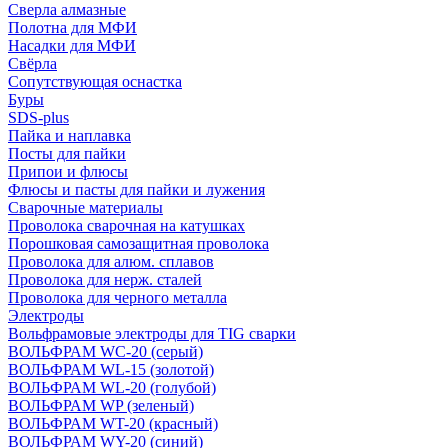
Сверла алмазные
Полотна для МФИ
Насадки для МФИ
Свёрла
Сопутствующая оснастка
Буры
SDS-plus
Пайка и наплавка
Посты для пайки
Припои и флюсы
Флюсы и пасты для пайки и лужения
Сварочные материалы
Проволока сварочная на катушках
Порошковая самозащитная проволока
Проволока для алюм. сплавов
Проволока для нерж. сталей
Проволока для черного металла
Электроды
Вольфрамовые электроды для TIG сварки
ВОЛЬФРАМ WC-20 (серый)
ВОЛЬФРАМ WL-15 (золотой)
ВОЛЬФРАМ WL-20 (голубой)
ВОЛЬФРАМ WP (зеленый)
ВОЛЬФРАМ WT-20 (красный)
ВОЛЬФРАМ WY-20 (синий)