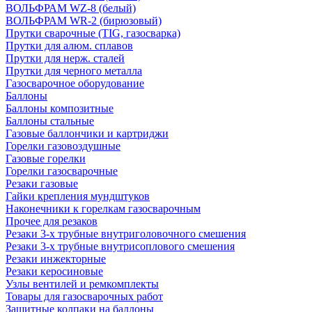
ВОЛЬФРАМ WZ-8 (белый)
ВОЛЬФРАМ WR-2 (бирюзовый)
Прутки сварочные (TIG, газосварка)
Прутки для алюм. сплавов
Прутки для нерж. сталей
Прутки для черного металла
Газосварочное оборудование
Баллоны
Баллоны композитные
Баллоны стальные
Газовые баллончики и картриджи
Горелки газовоздушные
Газовые горелки
Горелки газосварочные
Резаки газовые
Гайки крепления мундштуков
Наконечники к горелкам газосварочным
Прочее для резаков
Резаки 3-х трубные внутриголовочного смешения
Резаки 3-х трубные внутрисоплового смешения
Резаки инжекторные
Резаки керосиновые
Узлы вентилей и ремкомплекты
Товары для газосварочных работ
Защитные колпаки на баллоны