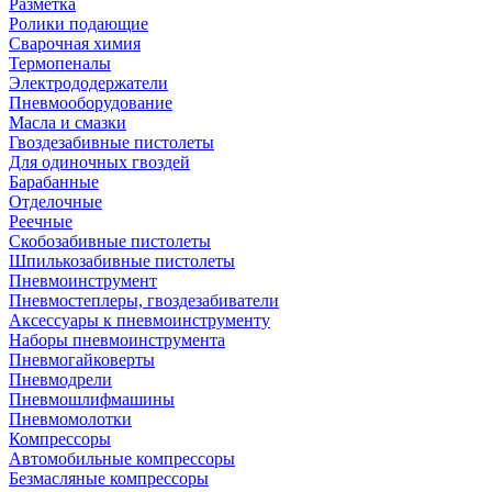
Разметка
Ролики подающие
Сварочная химия
Термопеналы
Электрододержатели
Пневмооборудование
Масла и смазки
Гвоздезабивные пистолеты
Для одиночных гвоздей
Барабанные
Отделочные
Реечные
Скобозабивные пистолеты
Шпилькозабивные пистолеты
Пневмоинструмент
Пневмостеплеры, гвоздезабиватели
Аксессуары к пневмоинструменту
Наборы пневмоинструмента
Пневмогайковерты
Пневмодрели
Пневмошлифмашины
Пневмомолотки
Компрессоры
Автомобильные компрессоры
Безмасляные компрессоры