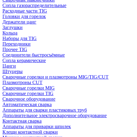
Сопла газораспределительные
Расходные части TIG
Головки для горелок
Держатели цанг
Заглушки
Кольца
Наборы для TIG
Переходники
Прочее TIG
Соединители быстросъёмные
Сопла керамические
Цанги
Штуцеры
Сварочные горелки и плазмотроны MIG/TIG/CUT
Плазмотроны CUT
Сварочные горелки MIG
Сварочные горелки TIG
Сварочное оборудование
Автоматическая сварка
Аппараты для сварки пластиковых труб
Дополнительное электросварочное оборудование
Контактная сварка
Аппараты для приварки шпилек
Клещи контактной сварки