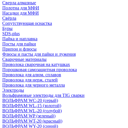
Сверла алмазные
Полотна для МФИ
Насадки для МФИ
Свёрла
Сопутствующая оснастка
Буры
SDS-plus
Пайка и наплавка
Посты для пайки
Припои и флюсы
Флюсы и пасты для пайки и лужения
Сварочные материалы
Проволока сварочная на катушках
Порошковая самозащитная проволока
Проволока для алюм. сплавов
Проволока для нерж. сталей
Проволока для черного металла
Электроды
Вольфрамовые электроды для TIG сварки
ВОЛЬФРАМ WC-20 (серый)
ВОЛЬФРАМ WL-15 (золотой)
ВОЛЬФРАМ WL-20 (голубой)
ВОЛЬФРАМ WP (зеленый)
ВОЛЬФРАМ WT-20 (красный)
ВОЛЬФРАМ WY-20 (синий)