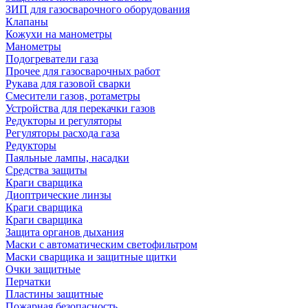
ЗИП для газосварочного оборудования
Клапаны
Кожухи на манометры
Манометры
Подогреватели газа
Прочее для газосварочных работ
Рукава для газовой сварки
Смесители газов, ротаметры
Устройства для перекачки газов
Редукторы и регуляторы
Регуляторы расхода газа
Редукторы
Паяльные лампы, насадки
Средства защиты
Краги сварщика
Диоптрические линзы
Краги сварщика
Краги сварщика
Защита органов дыхания
Маски с автоматическим светофильтром
Маски сварщика и защитные щитки
Очки защитные
Перчатки
Пластины защитные
Пожарная безопасность