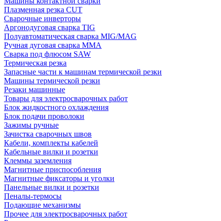
Машины контактной сварки
Плазменная резка CUT
Сварочные инверторы
Аргонодуговая сварка TIG
Полуавтоматическая сварка MIG/MAG
Ручная дуговая сварка MMA
Сварка под флюсом SAW
Термическая резка
Запасные части к машинам термической резки
Машины термической резки
Резаки машинные
Товары для электросварочных работ
Блок жидкостного охлаждения
Блок подачи проволоки
Зажимы ручные
Зачистка сварочных швов
Кабели, комплекты кабелей
Кабельные вилки и розетки
Клеммы заземления
Магнитные приспособления
Магнитные фиксаторы и уголки
Панельные вилки и розетки
Пеналы-термосы
Подающие механизмы
Прочее для электросварочных работ