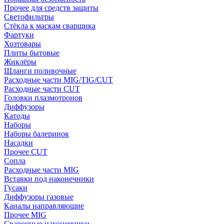
Прочее для средств защиты
Светофильтры
Стёкла к маскам сварщика
Фартуки
Хозтовары
Плиты бытовые
Жиклёры
Шланги поливочные
Расходные части MIG/TIG/CUT
Расходные части CUT
Головки плазмотронов
Диффузоры
Катоды
Наборы
Наборы балеринок
Насадки
Прочее CUT
Сопла
Расходные части MIG
Вставки под наконечники
Гусаки
Диффузоры газовые
Каналы направляющие
Прочее MIG
Сварочные наконечники