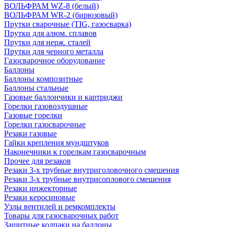
ВОЛЬФРАМ WZ-8 (белый)
ВОЛЬФРАМ WR-2 (бирюзовый)
Прутки сварочные (TIG, газосварка)
Прутки для алюм. сплавов
Прутки для нерж. сталей
Прутки для черного металла
Газосварочное оборудование
Баллоны
Баллоны композитные
Баллоны стальные
Газовые баллончики и картриджи
Горелки газовоздушные
Газовые горелки
Горелки газосварочные
Резаки газовые
Гайки крепления мундштуков
Наконечники к горелкам газосварочным
Прочее для резаков
Резаки 3-х трубные внутриголовочного смешения
Резаки 3-х трубные внутрисоплового смешения
Резаки инжекторные
Резаки керосиновые
Узлы вентилей и ремкомплекты
Товары для газосварочных работ
Защитные колпаки на баллоны