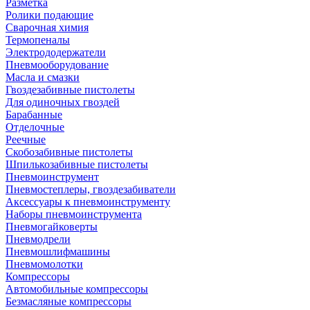
Разметка
Ролики подающие
Сварочная химия
Термопеналы
Электрододержатели
Пневмооборудование
Масла и смазки
Гвоздезабивные пистолеты
Для одиночных гвоздей
Барабанные
Отделочные
Реечные
Скобозабивные пистолеты
Шпилькозабивные пистолеты
Пневмоинструмент
Пневмостеплеры, гвоздезабиватели
Аксессуары к пневмоинструменту
Наборы пневмоинструмента
Пневмогайковерты
Пневмодрели
Пневмошлифмашины
Пневмомолотки
Компрессоры
Автомобильные компрессоры
Безмасляные компрессоры