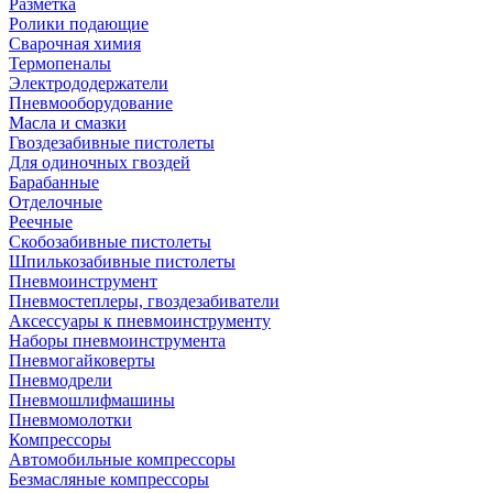
Разметка
Ролики подающие
Сварочная химия
Термопеналы
Электрододержатели
Пневмооборудование
Масла и смазки
Гвоздезабивные пистолеты
Для одиночных гвоздей
Барабанные
Отделочные
Реечные
Скобозабивные пистолеты
Шпилькозабивные пистолеты
Пневмоинструмент
Пневмостеплеры, гвоздезабиватели
Аксессуары к пневмоинструменту
Наборы пневмоинструмента
Пневмогайковерты
Пневмодрели
Пневмошлифмашины
Пневмомолотки
Компрессоры
Автомобильные компрессоры
Безмасляные компрессоры