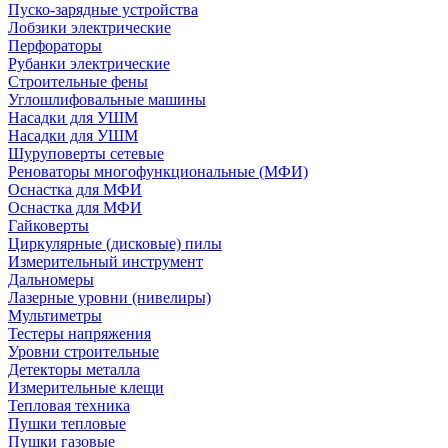
Пуско-зарядные устройства
Лобзики электрические
Перфораторы
Рубанки электрические
Строительные фены
Углошлифовальные машины
Насадки для УШМ
Насадки для УШМ
Шуруповерты сетевые
Реноваторы многофункциональные (МФИ)
Оснастка для МФИ
Оснастка для МФИ
Гайковерты
Циркулярные (дисковые) пилы
Измерительный инструмент
Дальномеры
Лазерные уровни (нивелиры)
Мультиметры
Тестеры напряжения
Уровни строительные
Детекторы металла
Измерительные клещи
Тепловая техника
Пушки тепловые
Пушки газовые