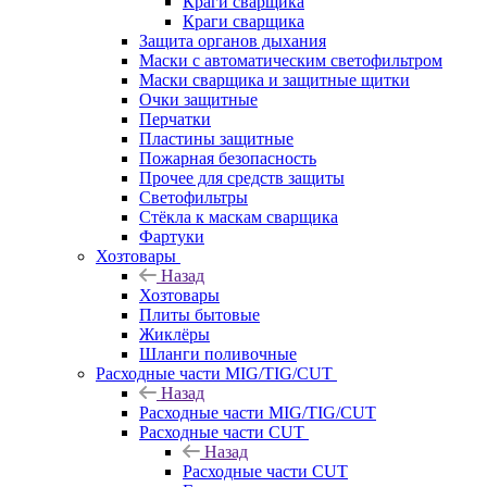
Краги сварщика
Краги сварщика
Защита органов дыхания
Маски с автоматическим светофильтром
Маски сварщика и защитные щитки
Очки защитные
Перчатки
Пластины защитные
Пожарная безопасность
Прочее для средств защиты
Светофильтры
Стёкла к маскам сварщика
Фартуки
Хозтовары
Назад
Хозтовары
Плиты бытовые
Жиклёры
Шланги поливочные
Расходные части MIG/TIG/CUT
Назад
Расходные части MIG/TIG/CUT
Расходные части CUT
Назад
Расходные части CUT