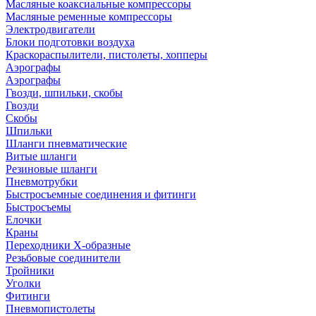
Масляные коаксиальные компрессоры
Масляные ременные компрессоры
Электродвигатели
Блоки подготовки воздуха
Краскораспылители, пистолеты, хопперы
Аэрографы
Аэрографы
Гвозди, шпильки, скобы
Гвозди
Скобы
Шпильки
Шланги пневматические
Витые шланги
Резиновые шланги
Пневмотрубки
Быстросъемные соединения и фитинги
Быстросъемы
Елочки
Краны
Переходники Х-образные
Резьбовые соединители
Тройники
Уголки
Фитинги
Пневмопистолеты