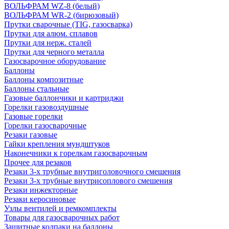
ВОЛЬФРАМ WZ-8 (белый)
ВОЛЬФРАМ WR-2 (бирюзовый)
Прутки сварочные (TIG, газосварка)
Прутки для алюм. сплавов
Прутки для нерж. сталей
Прутки для черного металла
Газосварочное оборудование
Баллоны
Баллоны композитные
Баллоны стальные
Газовые баллончики и картриджи
Горелки газовоздушные
Газовые горелки
Горелки газосварочные
Резаки газовые
Гайки крепления мундштуков
Наконечники к горелкам газосварочным
Прочее для резаков
Резаки 3-х трубные внутриголовочного смешения
Резаки 3-х трубные внутрисоплового смешения
Резаки инжекторные
Резаки керосиновые
Узлы вентилей и ремкомплекты
Товары для газосварочных работ
Защитные колпаки на баллоны