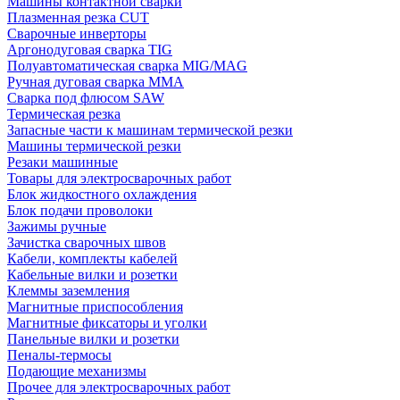
Машины контактной сварки
Плазменная резка CUT
Сварочные инверторы
Аргонодуговая сварка TIG
Полуавтоматическая сварка MIG/MAG
Ручная дуговая сварка MMA
Сварка под флюсом SAW
Термическая резка
Запасные части к машинам термической резки
Машины термической резки
Резаки машинные
Товары для электросварочных работ
Блок жидкостного охлаждения
Блок подачи проволоки
Зажимы ручные
Зачистка сварочных швов
Кабели, комплекты кабелей
Кабельные вилки и розетки
Клеммы заземления
Магнитные приспособления
Магнитные фиксаторы и уголки
Панельные вилки и розетки
Пеналы-термосы
Подающие механизмы
Прочее для электросварочных работ