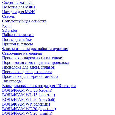
Сверла алмазные
Полотна для МФИ
Насадки для МФИ
Свёрла
Сопутствующая оснастка
Буры
SDS-plus
Пайка и наплавка
Посты для пайки
Припои и флюсы
Флюсы и пасты для пайки и лужения
Сварочные материалы
Проволока сварочная на катушках
Порошковая самозащитная проволока
Проволока для алюм. сплавов
Проволока для нерж. сталей
Проволока для черного металла
Электроды
Вольфрамовые электроды для TIG сварки
ВОЛЬФРАМ WC-20 (серый)
ВОЛЬФРАМ WL-15 (золотой)
ВОЛЬФРАМ WL-20 (голубой)
ВОЛЬФРАМ WP (зеленый)
ВОЛЬФРАМ WT-20 (красный)
ВОЛЬФРАМ WY-20 (синий)