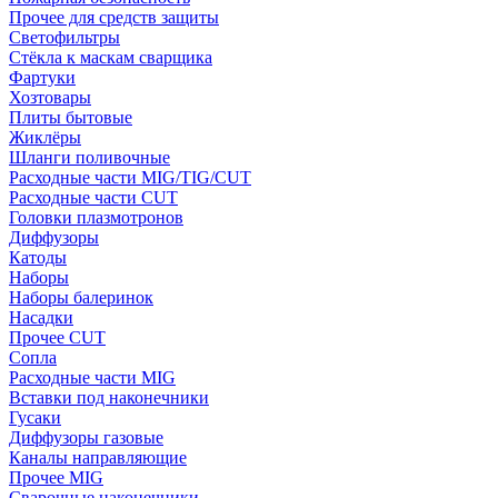
Прочее для средств защиты
Светофильтры
Стёкла к маскам сварщика
Фартуки
Хозтовары
Плиты бытовые
Жиклёры
Шланги поливочные
Расходные части MIG/TIG/CUT
Расходные части CUT
Головки плазмотронов
Диффузоры
Катоды
Наборы
Наборы балеринок
Насадки
Прочее CUT
Сопла
Расходные части MIG
Вставки под наконечники
Гусаки
Диффузоры газовые
Каналы направляющие
Прочее MIG
Сварочные наконечники