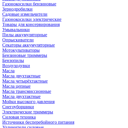
Газонокосилки бензиновые
Зернодробилки
Садовые измельчители
Газонокосилки электрические
Товары для консервирования
Умывальники
Пилы аккумуляторные
Опрыскиватели
Секаторы аккумуляторные
Мотокультиваторы
Бензиновые триммеры
Бензопилы
Воздуходувки
Масла
Масла двухтактные
Масла четырёхтактные
Масла цепные
Масла трансмиссионные
Масла двухтактные
Мойки высокого давления
Снегоуборщики
Электрические триммеры
Силовая техника
Источники бесперебойного питания
Удлинители силовые