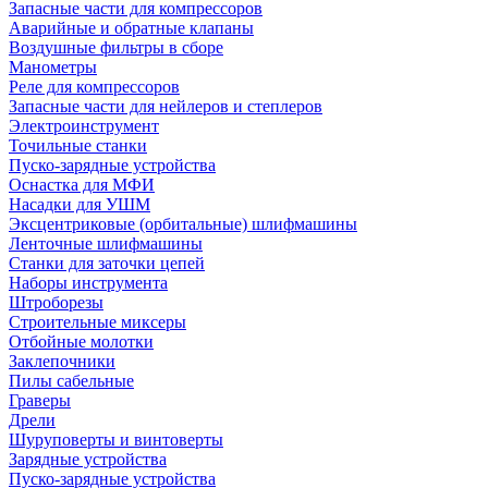
Запасные части для компрессоров
Аварийные и обратные клапаны
Воздушные фильтры в сборе
Манометры
Реле для компрессоров
Запасные части для нейлеров и степлеров
Электроинструмент
Точильные станки
Пуско-зарядные устройства
Оснастка для МФИ
Насадки для УШМ
Эксцентриковые (орбитальные) шлифмашины
Ленточные шлифмашины
Станки для заточки цепей
Наборы инструмента
Штроборезы
Строительные миксеры
Отбойные молотки
Заклепочники
Пилы сабельные
Граверы
Дрели
Шуруповерты и винтоверты
Зарядные устройства
Пуско-зарядные устройства