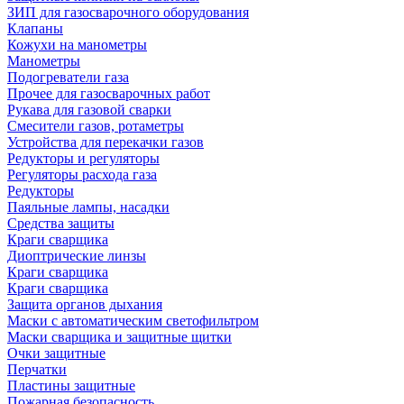
ЗИП для газосварочного оборудования
Клапаны
Кожухи на манометры
Манометры
Подогреватели газа
Прочее для газосварочных работ
Рукава для газовой сварки
Смесители газов, ротаметры
Устройства для перекачки газов
Редукторы и регуляторы
Регуляторы расхода газа
Редукторы
Паяльные лампы, насадки
Средства защиты
Краги сварщика
Диоптрические линзы
Краги сварщика
Краги сварщика
Защита органов дыхания
Маски с автоматическим светофильтром
Маски сварщика и защитные щитки
Очки защитные
Перчатки
Пластины защитные
Пожарная безопасность