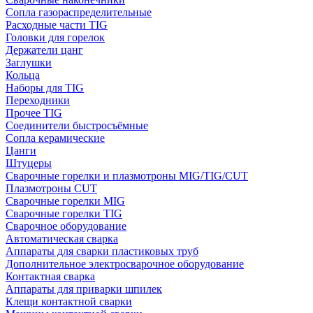
Сопла газораспределительные
Расходные части TIG
Головки для горелок
Держатели цанг
Заглушки
Кольца
Наборы для TIG
Переходники
Прочее TIG
Соединители быстросъёмные
Сопла керамические
Цанги
Штуцеры
Сварочные горелки и плазмотроны MIG/TIG/CUT
Плазмотроны CUT
Сварочные горелки MIG
Сварочные горелки TIG
Сварочное оборудование
Автоматическая сварка
Аппараты для сварки пластиковых труб
Дополнительное электросварочное оборудование
Контактная сварка
Аппараты для приварки шпилек
Клещи контактной сварки