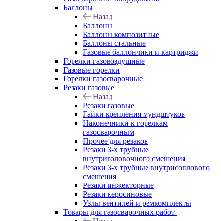
Баллоны
Назад
Баллоны
Баллоны композитные
Баллоны стальные
Газовые баллончики и картриджи
Горелки газовоздушные
Газовые горелки
Горелки газосварочные
Резаки газовые
Назад
Резаки газовые
Гайки крепления мундштуков
Наконечники к горелкам
газосварочным
Прочее для резаков
Резаки 3-х трубные
внутриголовочного смешения
Резаки 3-х трубные внутрисоплового
смешения
Резаки инжекторные
Резаки керосиновые
Узлы вентилей и ремкомплекты
Товары для газосварочных работ
Назад