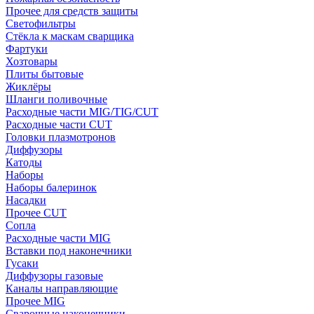
Прочее для средств защиты
Светофильтры
Стёкла к маскам сварщика
Фартуки
Хозтовары
Плиты бытовые
Жиклёры
Шланги поливочные
Расходные части MIG/TIG/CUT
Расходные части CUT
Головки плазмотронов
Диффузоры
Катоды
Наборы
Наборы балеринок
Насадки
Прочее CUT
Сопла
Расходные части MIG
Вставки под наконечники
Гусаки
Диффузоры газовые
Каналы направляющие
Прочее MIG
Сварочные наконечники