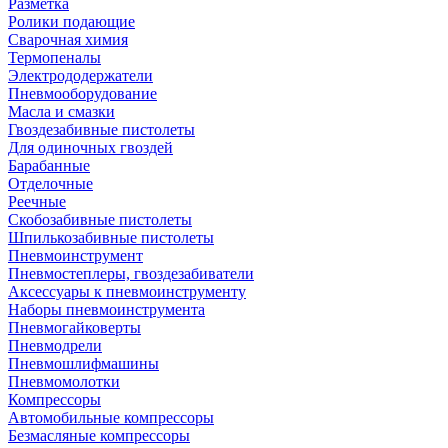
Разметка
Ролики подающие
Сварочная химия
Термопеналы
Электрододержатели
Пневмооборудование
Масла и смазки
Гвоздезабивные пистолеты
Для одиночных гвоздей
Барабанные
Отделочные
Реечные
Скобозабивные пистолеты
Шпилькозабивные пистолеты
Пневмоинструмент
Пневмостеплеры, гвоздезабиватели
Аксессуары к пневмоинструменту
Наборы пневмоинструмента
Пневмогайковерты
Пневмодрели
Пневмошлифмашины
Пневмомолотки
Компрессоры
Автомобильные компрессоры
Безмасляные компрессоры