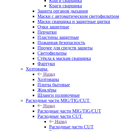
Краги сварщика
Краги сварщика
Защита органов дыхания
Маски с автоматическим светофильтром
Маски сварщика и защитные щитки
Очки защитные
Перчатки
Пластины защитные
Пожарная безопасность
Прочее для средств защиты
Светофильтры
Стёкла к маскам сварщика
Фартуки
Хозтовары
Назад
Хозтовары
Плиты бытовые
Жиклёры
Шланги поливочные
Расходные части MIG/TIG/CUT
Назад
Расходные части MIG/TIG/CUT
Расходные части CUT
Назад
Расходные части CUT