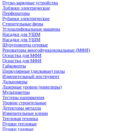
Пуско-зарядные устройства
Лобзики электрические
Перфораторы
Рубанки электрические
Строительные фены
Углошлифовальные машины
Насадки для УШМ
Насадки для УШМ
Шуруповерты сетевые
Реноваторы многофункциональные (МФИ)
Оснастка для МФИ
Оснастка для МФИ
Гайковерты
Циркулярные (дисковые) пилы
Измерительный инструмент
Дальномеры
Лазерные уровни (нивелиры)
Мультиметры
Тестеры напряжения
Уровни строительные
Детекторы металла
Измерительные клещи
Тепловая техника
Пушки тепловые
Пушки газовые