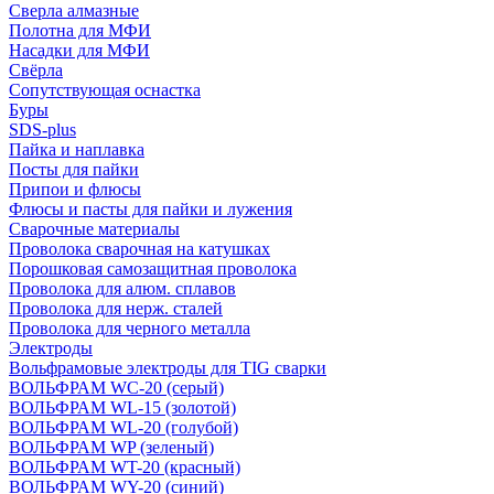
Сверла алмазные
Полотна для МФИ
Насадки для МФИ
Свёрла
Сопутствующая оснастка
Буры
SDS-plus
Пайка и наплавка
Посты для пайки
Припои и флюсы
Флюсы и пасты для пайки и лужения
Сварочные материалы
Проволока сварочная на катушках
Порошковая самозащитная проволока
Проволока для алюм. сплавов
Проволока для нерж. сталей
Проволока для черного металла
Электроды
Вольфрамовые электроды для TIG сварки
ВОЛЬФРАМ WC-20 (серый)
ВОЛЬФРАМ WL-15 (золотой)
ВОЛЬФРАМ WL-20 (голубой)
ВОЛЬФРАМ WP (зеленый)
ВОЛЬФРАМ WT-20 (красный)
ВОЛЬФРАМ WY-20 (синий)