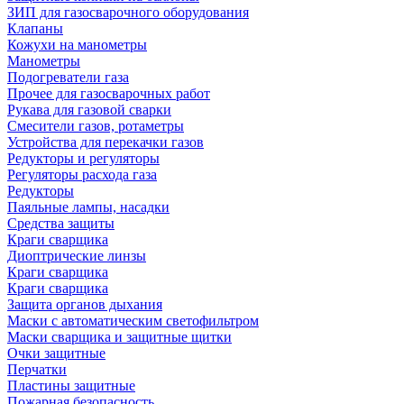
ЗИП для газосварочного оборудования
Клапаны
Кожухи на манометры
Манометры
Подогреватели газа
Прочее для газосварочных работ
Рукава для газовой сварки
Смесители газов, ротаметры
Устройства для перекачки газов
Редукторы и регуляторы
Регуляторы расхода газа
Редукторы
Паяльные лампы, насадки
Средства защиты
Краги сварщика
Диоптрические линзы
Краги сварщика
Краги сварщика
Защита органов дыхания
Маски с автоматическим светофильтром
Маски сварщика и защитные щитки
Очки защитные
Перчатки
Пластины защитные
Пожарная безопасность