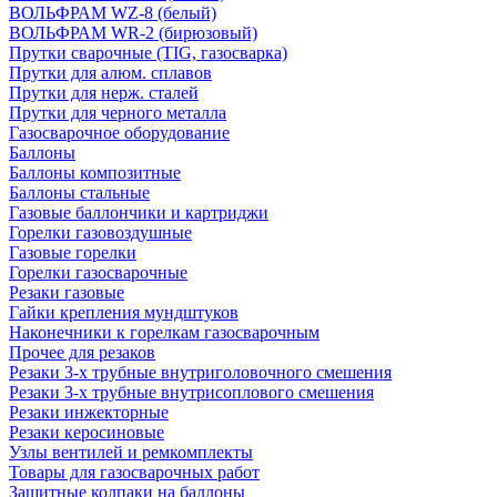
ВОЛЬФРАМ WZ-8 (белый)
ВОЛЬФРАМ WR-2 (бирюзовый)
Прутки сварочные (TIG, газосварка)
Прутки для алюм. сплавов
Прутки для нерж. сталей
Прутки для черного металла
Газосварочное оборудование
Баллоны
Баллоны композитные
Баллоны стальные
Газовые баллончики и картриджи
Горелки газовоздушные
Газовые горелки
Горелки газосварочные
Резаки газовые
Гайки крепления мундштуков
Наконечники к горелкам газосварочным
Прочее для резаков
Резаки 3-х трубные внутриголовочного смешения
Резаки 3-х трубные внутрисоплового смешения
Резаки инжекторные
Резаки керосиновые
Узлы вентилей и ремкомплекты
Товары для газосварочных работ
Защитные колпаки на баллоны