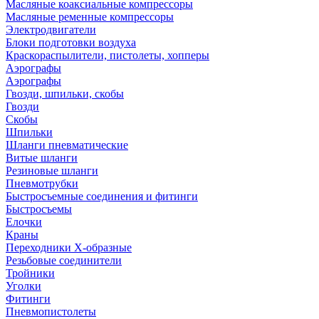
Масляные коаксиальные компрессоры
Масляные ременные компрессоры
Электродвигатели
Блоки подготовки воздуха
Краскораспылители, пистолеты, хопперы
Аэрографы
Аэрографы
Гвозди, шпильки, скобы
Гвозди
Скобы
Шпильки
Шланги пневматические
Витые шланги
Резиновые шланги
Пневмотрубки
Быстросъемные соединения и фитинги
Быстросъемы
Елочки
Краны
Переходники Х-образные
Резьбовые соединители
Тройники
Уголки
Фитинги
Пневмопистолеты