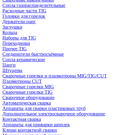
Сопла газораспределительные
Расходные части TIG
Головки для горелок
Держатели цанг
Заглушки
Кольца
Наборы для TIG
Переходники
Прочее TIG
Соединители быстросъёмные
Сопла керамические
Цанги
Штуцеры
Сварочные горелки и плазмотроны MIG/TIG/CUT
Плазмотроны CUT
Сварочные горелки MIG
Сварочные горелки TIG
Сварочное оборудование
Автоматическая сварка
Аппараты для сварки пластиковых труб
Дополнительное электросварочное оборудование
Контактная сварка
Аппараты для приварки шпилек
Клещи контактной сварки