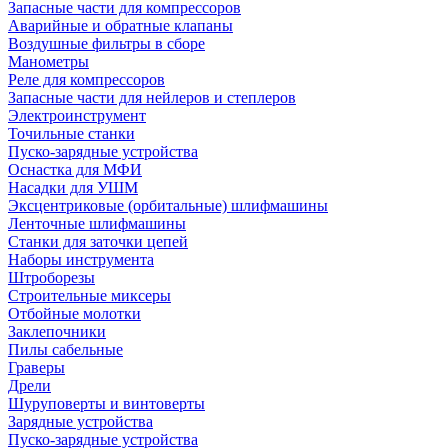
Запасные части для компрессоров
Аварийные и обратные клапаны
Воздушные фильтры в сборе
Манометры
Реле для компрессоров
Запасные части для нейлеров и степлеров
Электроинструмент
Точильные станки
Пуско-зарядные устройства
Оснастка для МФИ
Насадки для УШМ
Эксцентриковые (орбитальные) шлифмашины
Ленточные шлифмашины
Станки для заточки цепей
Наборы инструмента
Штроборезы
Строительные миксеры
Отбойные молотки
Заклепочники
Пилы сабельные
Граверы
Дрели
Шуруповерты и винтоверты
Зарядные устройства
Пуско-зарядные устройства