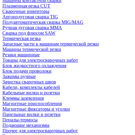
Машины контактной сварки
Плазменная резка CUT
Сварочные инверторы
Аргонодуговая сварка TIG
Полуавтоматическая сварка MIG/MAG
Ручная дуговая сварка MMA
Сварка под флюсом SAW
Термическая резка
Запасные части к машинам термической резки
Машины термической резки
Резаки машинные
Товары для электросварочных работ
Блок жидкостного охлаждения
Блок подачи проволоки
Зажимы ручные
Зачистка сварочных швов
Кабели, комплекты кабелей
Кабельные вилки и розетки
Клеммы заземления
Магнитные приспособления
Магнитные фиксаторы и уголки
Панельные вилки и розетки
Пеналы-термосы
Подающие механизмы
Прочее для электросварочных работ