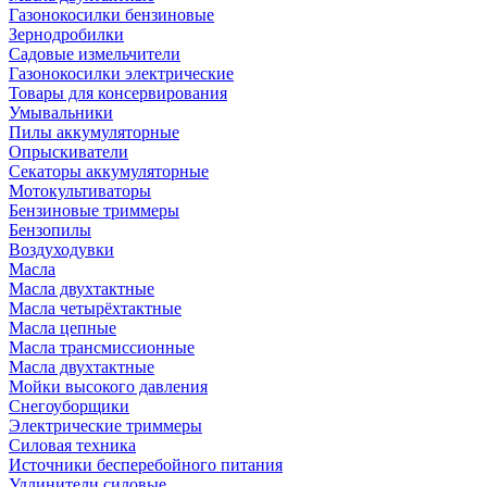
Газонокосилки бензиновые
Зернодробилки
Садовые измельчители
Газонокосилки электрические
Товары для консервирования
Умывальники
Пилы аккумуляторные
Опрыскиватели
Секаторы аккумуляторные
Мотокультиваторы
Бензиновые триммеры
Бензопилы
Воздуходувки
Масла
Масла двухтактные
Масла четырёхтактные
Масла цепные
Масла трансмиссионные
Масла двухтактные
Мойки высокого давления
Снегоуборщики
Электрические триммеры
Силовая техника
Источники бесперебойного питания
Удлинители силовые