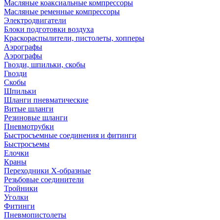
Масляные коаксиальные компрессоры
Масляные ременные компрессоры
Электродвигатели
Блоки подготовки воздуха
Краскораспылители, пистолеты, хопперы
Аэрографы
Аэрографы
Гвозди, шпильки, скобы
Гвозди
Скобы
Шпильки
Шланги пневматические
Витые шланги
Резиновые шланги
Пневмотрубки
Быстросъемные соединения и фитинги
Быстросъемы
Елочки
Краны
Переходники Х-образные
Резьбовые соединители
Тройники
Уголки
Фитинги
Пневмопистолеты