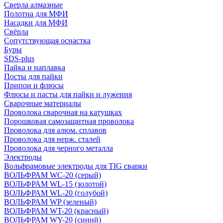
Сверла алмазные
Полотна для МФИ
Насадки для МФИ
Свёрла
Сопутствующая оснастка
Буры
SDS-plus
Пайка и наплавка
Посты для пайки
Припои и флюсы
Флюсы и пасты для пайки и лужения
Сварочные материалы
Проволока сварочная на катушках
Порошковая самозащитная проволока
Проволока для алюм. сплавов
Проволока для нерж. сталей
Проволока для черного металла
Электроды
Вольфрамовые электроды для TIG сварки
ВОЛЬФРАМ WC-20 (серый)
ВОЛЬФРАМ WL-15 (золотой)
ВОЛЬФРАМ WL-20 (голубой)
ВОЛЬФРАМ WP (зеленый)
ВОЛЬФРАМ WT-20 (красный)
ВОЛЬФРАМ WY-20 (синий)