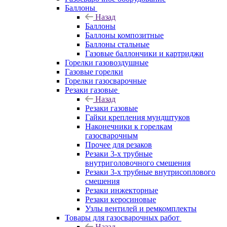
Баллоны
Назад
Баллоны
Баллоны композитные
Баллоны стальные
Газовые баллончики и картриджи
Горелки газовоздушные
Газовые горелки
Горелки газосварочные
Резаки газовые
Назад
Резаки газовые
Гайки крепления мундштуков
Наконечники к горелкам
газосварочным
Прочее для резаков
Резаки 3-х трубные
внутриголовочного смешения
Резаки 3-х трубные внутрисоплового
смешения
Резаки инжекторные
Резаки керосиновые
Узлы вентилей и ремкомплекты
Товары для газосварочных работ
Назад