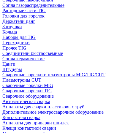
Сопла газораспределительные
Расходные части TIG
Головки для горелок
Держатели цанг
Заглушки
Кольца
Наборы для TIG
Переходники
Прочее TIG
Соединители быстросъёмные
Сопла керамические
Цанги
Штуцеры
Сварочные горелки и плазмотроны MIG/TIG/CUT
Плазмотроны CUT
Сварочные горелки MIG
Сварочные горелки TIG
Сварочное оборудование
Автоматическая сварка
Аппараты для сварки пластиковых труб
Дополнительное электросварочное оборудование
Контактная сварка
Аппараты для приварки шпилек
Клещи контактной сварки