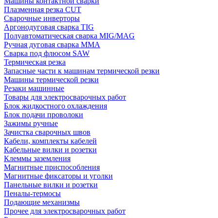
Машины контактной сварки
Плазменная резка CUT
Сварочные инверторы
Аргонодуговая сварка TIG
Полуавтоматическая сварка MIG/MAG
Ручная дуговая сварка MMA
Сварка под флюсом SAW
Термическая резка
Запасные части к машинам термической резки
Машины термической резки
Резаки машинные
Товары для электросварочных работ
Блок жидкостного охлаждения
Блок подачи проволоки
Зажимы ручные
Зачистка сварочных швов
Кабели, комплекты кабелей
Кабельные вилки и розетки
Клеммы заземления
Магнитные приспособления
Магнитные фиксаторы и уголки
Панельные вилки и розетки
Пеналы-термосы
Подающие механизмы
Прочее для электросварочных работ