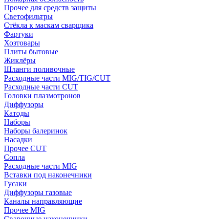
Прочее для средств защиты
Светофильтры
Стёкла к маскам сварщика
Фартуки
Хозтовары
Плиты бытовые
Жиклёры
Шланги поливочные
Расходные части MIG/TIG/CUT
Расходные части CUT
Головки плазмотронов
Диффузоры
Катоды
Наборы
Наборы балеринок
Насадки
Прочее CUT
Сопла
Расходные части MIG
Вставки под наконечники
Гусаки
Диффузоры газовые
Каналы направляющие
Прочее MIG
Сварочные наконечники