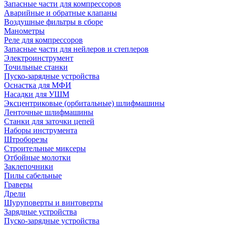
Запасные части для компрессоров
Аварийные и обратные клапаны
Воздушные фильтры в сборе
Манометры
Реле для компрессоров
Запасные части для нейлеров и степлеров
Электроинструмент
Точильные станки
Пуско-зарядные устройства
Оснастка для МФИ
Насадки для УШМ
Эксцентриковые (орбитальные) шлифмашины
Ленточные шлифмашины
Станки для заточки цепей
Наборы инструмента
Штроборезы
Строительные миксеры
Отбойные молотки
Заклепочники
Пилы сабельные
Граверы
Дрели
Шуруповерты и винтоверты
Зарядные устройства
Пуско-зарядные устройства