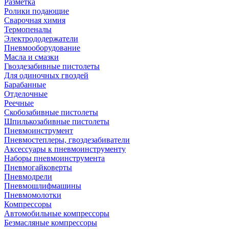
Разметка
Ролики подающие
Сварочная химия
Термопеналы
Электрододержатели
Пневмооборудование
Масла и смазки
Гвоздезабивные пистолеты
Для одиночных гвоздей
Барабанные
Отделочные
Реечные
Скобозабивные пистолеты
Шпилькозабивные пистолеты
Пневмоинструмент
Пневмостеплеры, гвоздезабиватели
Аксессуары к пневмоинструменту
Наборы пневмоинструмента
Пневмогайковерты
Пневмодрели
Пневмошлифмашины
Пневмомолотки
Компрессоры
Автомобильные компрессоры
Безмасляные компрессоры