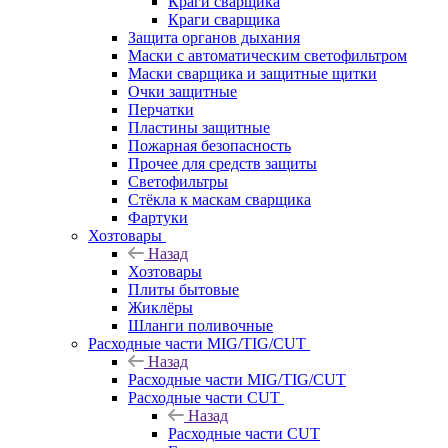
Краги сварщика
Краги сварщика
Защита органов дыхания
Маски с автоматическим светофильтром
Маски сварщика и защитные щитки
Очки защитные
Перчатки
Пластины защитные
Пожарная безопасность
Прочее для средств защиты
Светофильтры
Стёкла к маскам сварщика
Фартуки
Хозтовары
Назад
Хозтовары
Плиты бытовые
Жиклёры
Шланги поливочные
Расходные части MIG/TIG/CUT
Назад
Расходные части MIG/TIG/CUT
Расходные части CUT
Назад
Расходные части CUT