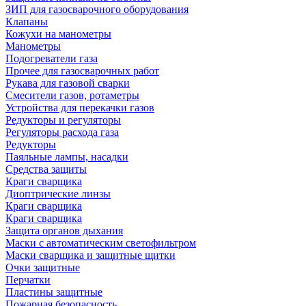
ЗИП для газосварочного оборудования
Клапаны
Кожухи на манометры
Манометры
Подогреватели газа
Прочее для газосварочных работ
Рукава для газовой сварки
Смесители газов, ротаметры
Устройства для перекачки газов
Редукторы и регуляторы
Регуляторы расхода газа
Редукторы
Паяльные лампы, насадки
Средства защиты
Краги сварщика
Диоптрические линзы
Краги сварщика
Краги сварщика
Защита органов дыхания
Маски с автоматическим светофильтром
Маски сварщика и защитные щитки
Очки защитные
Перчатки
Пластины защитные
Пожарная безопасность