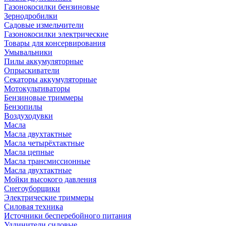
Газонокосилки бензиновые
Зернодробилки
Садовые измельчители
Газонокосилки электрические
Товары для консервирования
Умывальники
Пилы аккумуляторные
Опрыскиватели
Секаторы аккумуляторные
Мотокультиваторы
Бензиновые триммеры
Бензопилы
Воздуходувки
Масла
Масла двухтактные
Масла четырёхтактные
Масла цепные
Масла трансмиссионные
Масла двухтактные
Мойки высокого давления
Снегоуборщики
Электрические триммеры
Силовая техника
Источники бесперебойного питания
Удлинители силовые