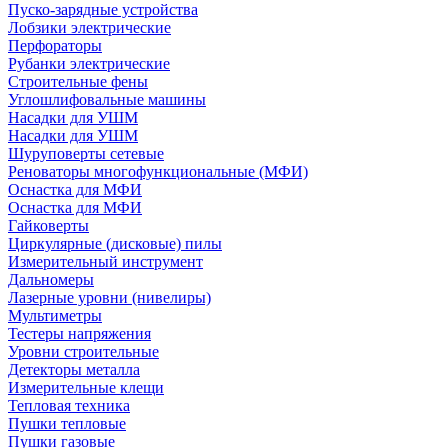
Пуско-зарядные устройства
Лобзики электрические
Перфораторы
Рубанки электрические
Строительные фены
Углошлифовальные машины
Насадки для УШМ
Насадки для УШМ
Шуруповерты сетевые
Реноваторы многофункциональные (МФИ)
Оснастка для МФИ
Оснастка для МФИ
Гайковерты
Циркулярные (дисковые) пилы
Измерительный инструмент
Дальномеры
Лазерные уровни (нивелиры)
Мультиметры
Тестеры напряжения
Уровни строительные
Детекторы металла
Измерительные клещи
Тепловая техника
Пушки тепловые
Пушки газовые