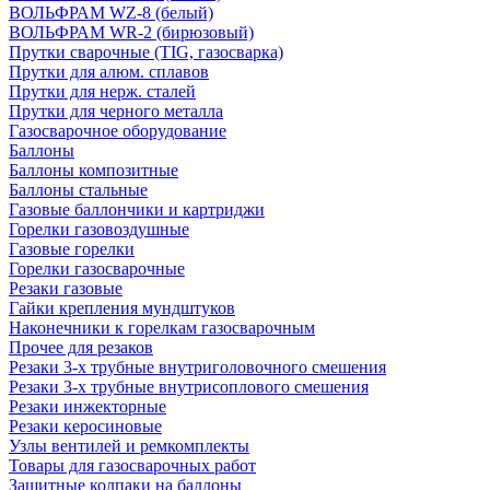
ВОЛЬФРАМ WZ-8 (белый)
ВОЛЬФРАМ WR-2 (бирюзовый)
Прутки сварочные (TIG, газосварка)
Прутки для алюм. сплавов
Прутки для нерж. сталей
Прутки для черного металла
Газосварочное оборудование
Баллоны
Баллоны композитные
Баллоны стальные
Газовые баллончики и картриджи
Горелки газовоздушные
Газовые горелки
Горелки газосварочные
Резаки газовые
Гайки крепления мундштуков
Наконечники к горелкам газосварочным
Прочее для резаков
Резаки 3-х трубные внутриголовочного смешения
Резаки 3-х трубные внутрисоплового смешения
Резаки инжекторные
Резаки керосиновые
Узлы вентилей и ремкомплекты
Товары для газосварочных работ
Защитные колпаки на баллоны