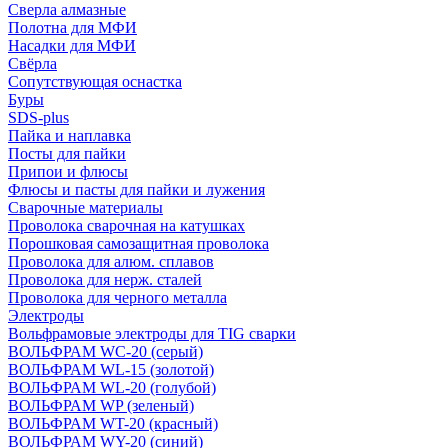
Сверла алмазные
Полотна для МФИ
Насадки для МФИ
Свёрла
Сопутствующая оснастка
Буры
SDS-plus
Пайка и наплавка
Посты для пайки
Припои и флюсы
Флюсы и пасты для пайки и лужения
Сварочные материалы
Проволока сварочная на катушках
Порошковая самозащитная проволока
Проволока для алюм. сплавов
Проволока для нерж. сталей
Проволока для черного металла
Электроды
Вольфрамовые электроды для TIG сварки
ВОЛЬФРАМ WC-20 (серый)
ВОЛЬФРАМ WL-15 (золотой)
ВОЛЬФРАМ WL-20 (голубой)
ВОЛЬФРАМ WP (зеленый)
ВОЛЬФРАМ WT-20 (красный)
ВОЛЬФРАМ WY-20 (синий)