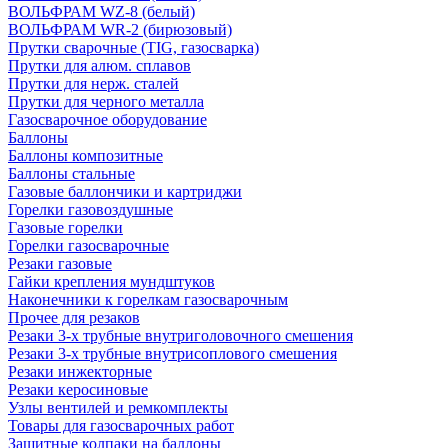
ВОЛЬФРАМ WZ-8 (белый)
ВОЛЬФРАМ WR-2 (бирюзовый)
Прутки сварочные (TIG, газосварка)
Прутки для алюм. сплавов
Прутки для нерж. сталей
Прутки для черного металла
Газосварочное оборудование
Баллоны
Баллоны композитные
Баллоны стальные
Газовые баллончики и картриджи
Горелки газовоздушные
Газовые горелки
Горелки газосварочные
Резаки газовые
Гайки крепления мундштуков
Наконечники к горелкам газосварочным
Прочее для резаков
Резаки 3-х трубные внутриголовочного смешения
Резаки 3-х трубные внутрисоплового смешения
Резаки инжекторные
Резаки керосиновые
Узлы вентилей и ремкомплекты
Товары для газосварочных работ
Защитные колпаки на баллоны