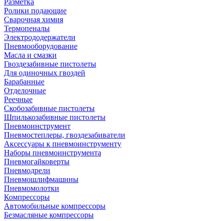
Разметка
Ролики подающие
Сварочная химия
Термопеналы
Электрододержатели
Пневмооборудование
Масла и смазки
Гвоздезабивные пистолеты
Для одиночных гвоздей
Барабанные
Отделочные
Реечные
Скобозабивные пистолеты
Шпилькозабивные пистолеты
Пневмоинструмент
Пневмостеплеры, гвоздезабиватели
Аксессуары к пневмоинструменту
Наборы пневмоинструмента
Пневмогайковерты
Пневмодрели
Пневмошлифмашины
Пневмомолотки
Компрессоры
Автомобильные компрессоры
Безмасляные компрессоры