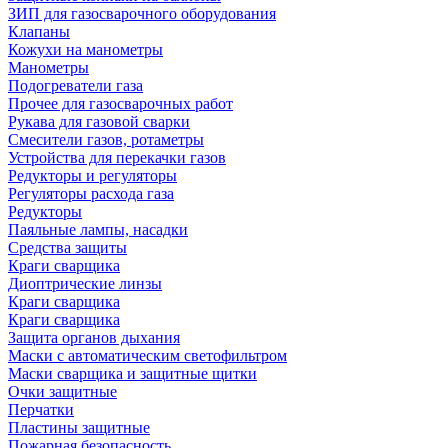
ЗИП для газосварочного оборудования
Клапаны
Кожухи на манометры
Манометры
Подогреватели газа
Прочее для газосварочных работ
Рукава для газовой сварки
Смесители газов, ротаметры
Устройства для перекачки газов
Редукторы и регуляторы
Регуляторы расхода газа
Редукторы
Паяльные лампы, насадки
Средства защиты
Краги сварщика
Диоптрические линзы
Краги сварщика
Краги сварщика
Защита органов дыхания
Маски с автоматическим светофильтром
Маски сварщика и защитные щитки
Очки защитные
Перчатки
Пластины защитные
Пожарная безопасность