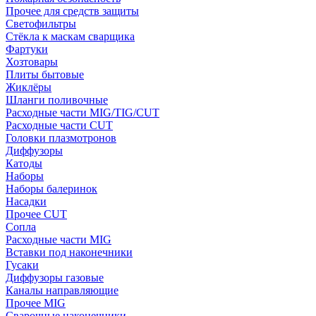
Прочее для средств защиты
Светофильтры
Стёкла к маскам сварщика
Фартуки
Хозтовары
Плиты бытовые
Жиклёры
Шланги поливочные
Расходные части MIG/TIG/CUT
Расходные части CUT
Головки плазмотронов
Диффузоры
Катоды
Наборы
Наборы балеринок
Насадки
Прочее CUT
Сопла
Расходные части MIG
Вставки под наконечники
Гусаки
Диффузоры газовые
Каналы направляющие
Прочее MIG
Сварочные наконечники