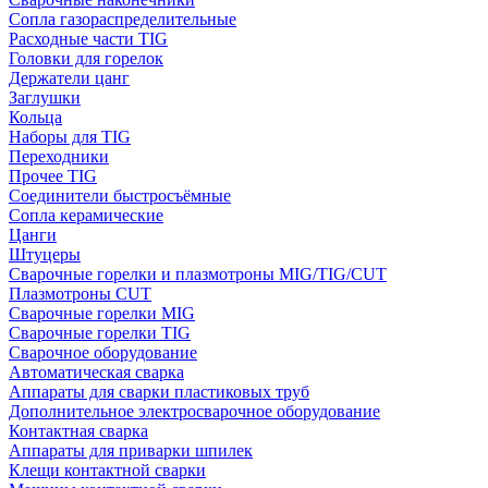
Сопла газораспределительные
Расходные части TIG
Головки для горелок
Держатели цанг
Заглушки
Кольца
Наборы для TIG
Переходники
Прочее TIG
Соединители быстросъёмные
Сопла керамические
Цанги
Штуцеры
Сварочные горелки и плазмотроны MIG/TIG/CUT
Плазмотроны CUT
Сварочные горелки MIG
Сварочные горелки TIG
Сварочное оборудование
Автоматическая сварка
Аппараты для сварки пластиковых труб
Дополнительное электросварочное оборудование
Контактная сварка
Аппараты для приварки шпилек
Клещи контактной сварки