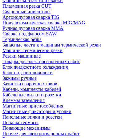
Машины контактной сварки
Плазменная резка CUT
Сварочные инверторы
Аргонодуговая сварка TIG
Полуавтоматическая сварка MIG/MAG
Ручная дуговая сварка MMA
Сварка под флюсом SAW
Термическая резка
Запасные части к машинам термической резки
Машины термической резки
Резаки машинные
Товары для электросварочных работ
Блок жидкостного охлаждения
Блок подачи проволоки
Зажимы ручные
Зачистка сварочных швов
Кабели, комплекты кабелей
Кабельные вилки и розетки
Клеммы заземления
Магнитные приспособления
Магнитные фиксаторы и уголки
Панельные вилки и розетки
Пеналы-термосы
Подающие механизмы
Прочее для электросварочных работ