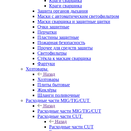
Краги сварщика
Краги сварщика
Защита органов дыхания
Маски с автоматическим светофильтром
Маски сварщика и защитные щитки
Очки защитные
Перчатки
Пластины защитные
Пожарная безопасность
Прочее для средств защиты
Светофильтры
Стёкла к маскам сварщика
Фартуки
Хозтовары
Назад
Хозтовары
Плиты бытовые
Жиклёры
Шланги поливочные
Расходные части MIG/TIG/CUT
Назад
Расходные части MIG/TIG/CUT
Расходные части CUT
Назад
Расходные части CUT