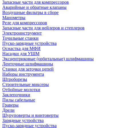
Запасные части для компрессоров
Аварийные и обратные клапаны
Воздушные фильтры в сборе
Манометры
Реле для компрессоров
Запасные части для нейлеров и степлеров
Электроинструмент
Точильные станки
Пуско-зарядные устройства
Оснастка для МФИ
Насадки для УШМ
Эксцентриковые (орбитальные) шлифмашины
Ленточные шлифмашины
Станки для заточки цепей
Наборы инструмента
Штроборезы
Строительные миксеры
Отбойные молотки
Заклепочники
Пилы сабельные
Граверы
Дрели
Шуруповерты и винтоверты
Зарядные устройства
Пуско-зарядные устройства