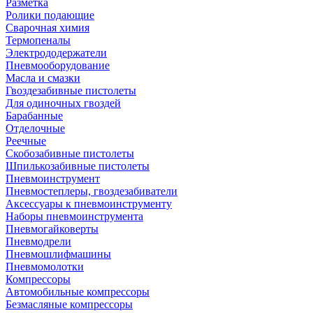
Разметка
Ролики подающие
Сварочная химия
Термопеналы
Электрододержатели
Пневмооборудование
Масла и смазки
Гвоздезабивные пистолеты
Для одиночных гвоздей
Барабанные
Отделочные
Реечные
Скобозабивные пистолеты
Шпилькозабивные пистолеты
Пневмоинструмент
Пневмостеплеры, гвоздезабиватели
Аксессуары к пневмоинструменту
Наборы пневмоинструмента
Пневмогайковерты
Пневмодрели
Пневмошлифмашины
Пневмомолотки
Компрессоры
Автомобильные компрессоры
Безмасляные компрессоры