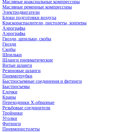
Масляные коаксиальные компрессоры
Масляные ременные компрессоры
Электродвигатели
Блоки подготовки воздуха
Краскораспылители, пистолеты, хопперы
Аэрографы
Аэрографы
Гвозди, шпильки, скобы
Гвозди
Скобы
Шпильки
Шланги пневматические
Витые шланги
Резиновые шланги
Пневмотрубки
Быстросъемные соединения и фитинги
Быстросъемы
Елочки
Краны
Переходники Х-образные
Резьбовые соединители
Тройники
Уголки
Фитинги
Пневмопистолеты