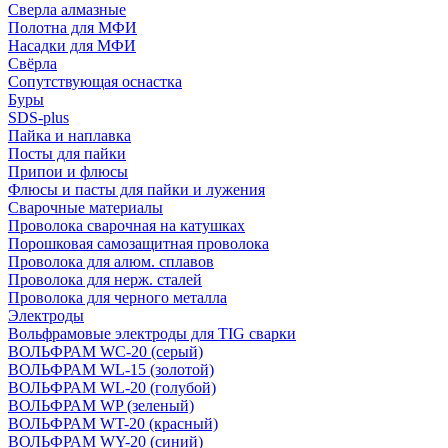
Сверла алмазные
Полотна для МФИ
Насадки для МФИ
Свёрла
Сопутствующая оснастка
Буры
SDS-plus
Пайка и наплавка
Посты для пайки
Припои и флюсы
Флюсы и пасты для пайки и лужения
Сварочные материалы
Проволока сварочная на катушках
Порошковая самозащитная проволока
Проволока для алюм. сплавов
Проволока для нерж. сталей
Проволока для черного металла
Электроды
Вольфрамовые электроды для TIG сварки
ВОЛЬФРАМ WC-20 (серый)
ВОЛЬФРАМ WL-15 (золотой)
ВОЛЬФРАМ WL-20 (голубой)
ВОЛЬФРАМ WP (зеленый)
ВОЛЬФРАМ WT-20 (красный)
ВОЛЬФРАМ WY-20 (синий)