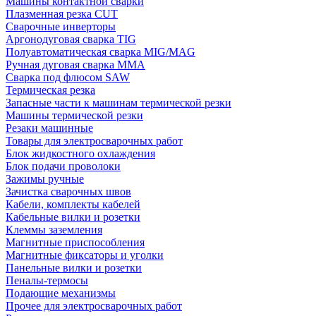
Машины контактной сварки
Плазменная резка CUT
Сварочные инверторы
Аргонодуговая сварка TIG
Полуавтоматическая сварка MIG/MAG
Ручная дуговая сварка MMA
Сварка под флюсом SAW
Термическая резка
Запасные части к машинам термической резки
Машины термической резки
Резаки машинные
Товары для электросварочных работ
Блок жидкостного охлаждения
Блок подачи проволоки
Зажимы ручные
Зачистка сварочных швов
Кабели, комплекты кабелей
Кабельные вилки и розетки
Клеммы заземления
Магнитные приспособления
Магнитные фиксаторы и уголки
Панельные вилки и розетки
Пеналы-термосы
Подающие механизмы
Прочее для электросварочных работ