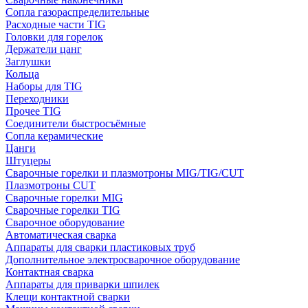
Сопла газораспределительные
Расходные части TIG
Головки для горелок
Держатели цанг
Заглушки
Кольца
Наборы для TIG
Переходники
Прочее TIG
Соединители быстросъёмные
Сопла керамические
Цанги
Штуцеры
Сварочные горелки и плазмотроны MIG/TIG/CUT
Плазмотроны CUT
Сварочные горелки MIG
Сварочные горелки TIG
Сварочное оборудование
Автоматическая сварка
Аппараты для сварки пластиковых труб
Дополнительное электросварочное оборудование
Контактная сварка
Аппараты для приварки шпилек
Клещи контактной сварки