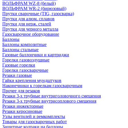
ВОЛЬФРАМ WZ-8 (белый)
ВОЛЬФРАМ WR-2 (бирюзовый)
Прутки сварочные (TIG, газосварка)
Прутки для алюм. сплавов
Прутки для нерж. сталей
Прутки для черного металла
Газосварочное оборудование
Баллоны
Баллоны композитные
Баллоны стальные
Газовые баллончики и картриджи
Горелки газовоздушные
Газовые горелки
Горелки газосварочные
Резаки газовые
Гайки крепления мундштуков
Наконечники к горелкам газосварочным
Прочее для резаков
Резаки 3-х трубные внутриголовочного смешения
Резаки 3-х трубные внутрисоплового смешения
Резаки инжекторные
Резаки керосиновые
Узлы вентилей и ремкомплекты
Товары для газосварочных работ
Защитные колпаки на баллоны