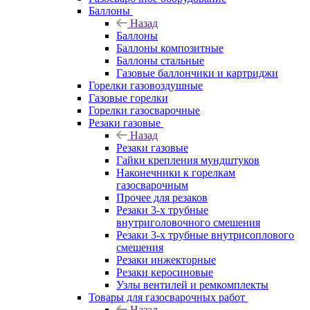
Баллоны
Назад
Баллоны
Баллоны композитные
Баллоны стальные
Газовые баллончики и картриджи
Горелки газовоздушные
Газовые горелки
Горелки газосварочные
Резаки газовые
Назад
Резаки газовые
Гайки крепления мундштуков
Наконечники к горелкам
газосварочным
Прочее для резаков
Резаки 3-х трубные
внутриголовочного смешения
Резаки 3-х трубные внутрисоплового
смешения
Резаки инжекторные
Резаки керосиновые
Узлы вентилей и ремкомплекты
Товары для газосварочных работ
Назад