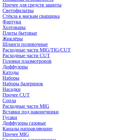
Прочее для средств защиты
Светофильтры
Стёкла к маскам сварщика
Фартуки
Хозтовары
Плиты бытовые
Жиклёры
Шланги поливочные
Расходные части MIG/TIG/CUT
Расходные части CUT
Головки плазмотронов
Диффузоры
Катоды
Наборы
Наборы балеринок
Насадки
Прочее CUT
Сопла
Расходные части MIG
Вставки под наконечники
Гусаки
Диффузоры газовые
Каналы направляющие
Прочее MIG
Сварочные наконечники