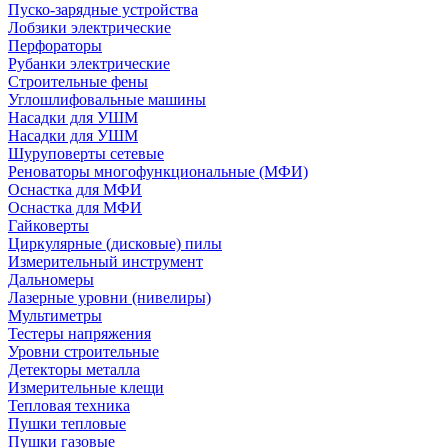
Пуско-зарядные устройства
Лобзики электрические
Перфораторы
Рубанки электрические
Строительные фены
Углошлифовальные машины
Насадки для УШМ
Насадки для УШМ
Шуруповерты сетевые
Реноваторы многофункциональные (МФИ)
Оснастка для МФИ
Оснастка для МФИ
Гайковерты
Циркулярные (дисковые) пилы
Измерительный инструмент
Дальномеры
Лазерные уровни (нивелиры)
Мультиметры
Тестеры напряжения
Уровни строительные
Детекторы металла
Измерительные клещи
Тепловая техника
Пушки тепловые
Пушки газовые