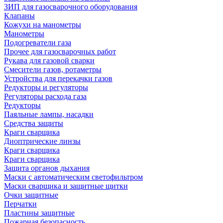
ЗИП для газосварочного оборудования
Клапаны
Кожухи на манометры
Манометры
Подогреватели газа
Прочее для газосварочных работ
Рукава для газовой сварки
Смесители газов, ротаметры
Устройства для перекачки газов
Редукторы и регуляторы
Регуляторы расхода газа
Редукторы
Паяльные лампы, насадки
Средства защиты
Краги сварщика
Диоптрические линзы
Краги сварщика
Краги сварщика
Защита органов дыхания
Маски с автоматическим светофильтром
Маски сварщика и защитные щитки
Очки защитные
Перчатки
Пластины защитные
Пожарная безопасность