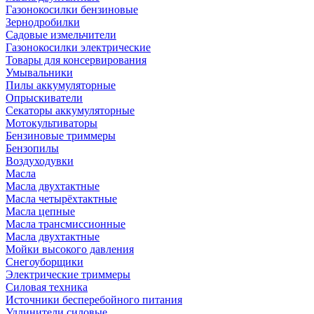
Газонокосилки бензиновые
Зернодробилки
Садовые измельчители
Газонокосилки электрические
Товары для консервирования
Умывальники
Пилы аккумуляторные
Опрыскиватели
Секаторы аккумуляторные
Мотокультиваторы
Бензиновые триммеры
Бензопилы
Воздуходувки
Масла
Масла двухтактные
Масла четырёхтактные
Масла цепные
Масла трансмиссионные
Масла двухтактные
Мойки высокого давления
Снегоуборщики
Электрические триммеры
Силовая техника
Источники бесперебойного питания
Удлинители силовые