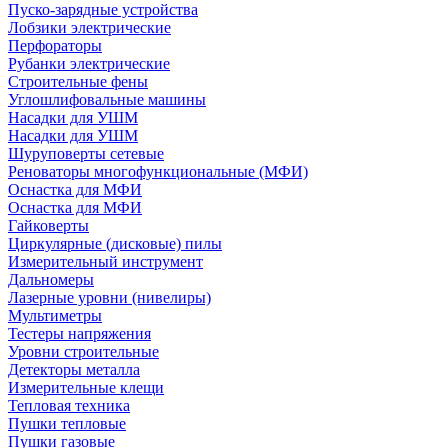
Пуско-зарядные устройства
Лобзики электрические
Перфораторы
Рубанки электрические
Строительные фены
Углошлифовальные машины
Насадки для УШМ
Насадки для УШМ
Шуруповерты сетевые
Реноваторы многофункциональные (МФИ)
Оснастка для МФИ
Оснастка для МФИ
Гайковерты
Циркулярные (дисковые) пилы
Измерительный инструмент
Дальномеры
Лазерные уровни (нивелиры)
Мультиметры
Тестеры напряжения
Уровни строительные
Детекторы металла
Измерительные клещи
Тепловая техника
Пушки тепловые
Пушки газовые