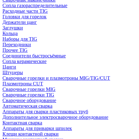
Сопла газораспределительные
Расходные части TIG
Головки для горелок
Держатели цанг
Заглушки
Кольца
Наборы для TIG
Переходники
Прочее TIG
Соединители быстросъёмные
Сопла керамические
Цанги
Штуцеры
Сварочные горелки и плазмотроны MIG/TIG/CUT
Плазмотроны CUT
Сварочные горелки MIG
Сварочные горелки TIG
Сварочное оборудование
Автоматическая сварка
Аппараты для сварки пластиковых труб
Дополнительное электросварочное оборудование
Контактная сварка
Аппараты для приварки шпилек
Клещи контактной сварки