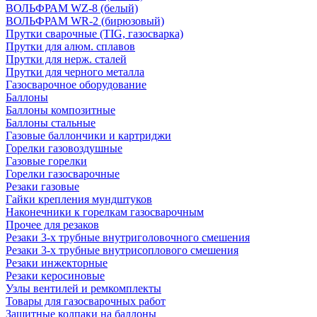
ВОЛЬФРАМ WZ-8 (белый)
ВОЛЬФРАМ WR-2 (бирюзовый)
Прутки сварочные (TIG, газосварка)
Прутки для алюм. сплавов
Прутки для нерж. сталей
Прутки для черного металла
Газосварочное оборудование
Баллоны
Баллоны композитные
Баллоны стальные
Газовые баллончики и картриджи
Горелки газовоздушные
Газовые горелки
Горелки газосварочные
Резаки газовые
Гайки крепления мундштуков
Наконечники к горелкам газосварочным
Прочее для резаков
Резаки 3-х трубные внутриголовочного смешения
Резаки 3-х трубные внутрисоплового смешения
Резаки инжекторные
Резаки керосиновые
Узлы вентилей и ремкомплекты
Товары для газосварочных работ
Защитные колпаки на баллоны