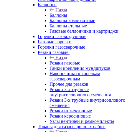
Баллоны
Назад
Баллоны
Баллоны композитные
Баллоны стальные
Газовые баллончики и картриджи
Горелки газовоздушные
Газовые горелки
Горелки газосварочные
Резаки газовые
Назад
Резаки газовые
Гайки крепления мундштуков
Наконечники к горелкам
газосварочным
Прочее для резаков
Резаки 3-х трубные
внутриголовочного смешения
Резаки 3-х трубные внутрисоплового
смешения
Резаки инжекторные
Резаки керосиновые
Узлы вентилей и ремкомплекты
Товары для газосварочных работ
Назад