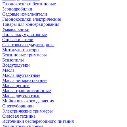
Газонокосилки бензиновые
Зернодробилки
Садовые измельчители
Газонокосилки электрические
Товары для консервирования
Умывальники
Пилы аккумуляторные
Опрыскиватели
Секаторы аккумуляторные
Мотокультиваторы
Бензиновые триммеры
Бензопилы
Воздуходувки
Масла
Масла двухтактные
Масла четырёхтактные
Масла цепные
Масла трансмиссионные
Масла двухтактные
Мойки высокого давления
Снегоуборщики
Электрические триммеры
Силовая техника
Источники бесперебойного питания
Удлинители силовые