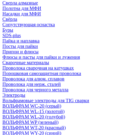
Сверла алмазные
Полотна для МФИ
Насадки для МФИ
Свёрла
Сопутствующая оснастка
Буры
SDS-plus
Пайка и наплавка
Посты для пайки
Припои и флюсы
Флюсы и пасты для пайки и лужения
Сварочные материалы
Проволока сварочная на катушках
Порошковая самозащитная проволока
Проволока для алюм. сплавов
Проволока для нерж. сталей
Проволока для черного металла
Электроды
Вольфрамовые электроды для TIG сварки
ВОЛЬФРАМ WC-20 (серый)
ВОЛЬФРАМ WL-15 (золотой)
ВОЛЬФРАМ WL-20 (голубой)
ВОЛЬФРАМ WP (зеленый)
ВОЛЬФРАМ WT-20 (красный)
ВОЛЬФРАМ WY-20 (синий)