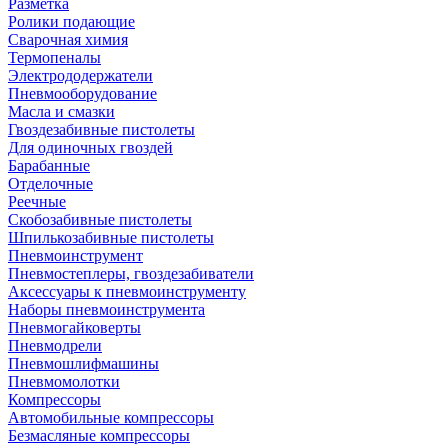
Разметка
Ролики подающие
Сварочная химия
Термопеналы
Электрододержатели
Пневмооборудование
Масла и смазки
Гвоздезабивные пистолеты
Для одиночных гвоздей
Барабанные
Отделочные
Реечные
Скобозабивные пистолеты
Шпилькозабивные пистолеты
Пневмоинструмент
Пневмостеплеры, гвоздезабиватели
Аксессуары к пневмоинструменту
Наборы пневмоинструмента
Пневмогайковерты
Пневмодрели
Пневмошлифмашины
Пневмомолотки
Компрессоры
Автомобильные компрессоры
Безмасляные компрессоры