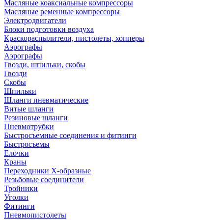
Масляные коаксиальные компрессоры
Масляные ременные компрессоры
Электродвигатели
Блоки подготовки воздуха
Краскораспылители, пистолеты, хопперы
Аэрографы
Аэрографы
Гвозди, шпильки, скобы
Гвозди
Скобы
Шпильки
Шланги пневматические
Витые шланги
Резиновые шланги
Пневмотрубки
Быстросъемные соединения и фитинги
Быстросъемы
Елочки
Краны
Переходники Х-образные
Резьбовые соединители
Тройники
Уголки
Фитинги
Пневмопистолеты