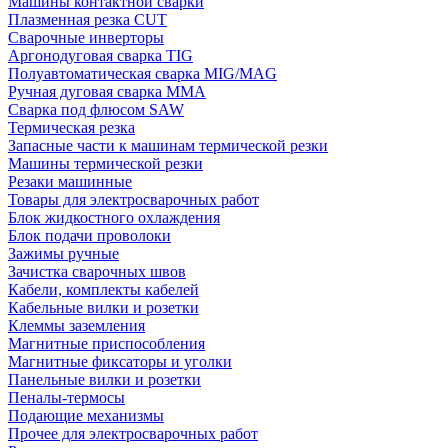
Машины контактной сварки
Плазменная резка CUT
Сварочные инверторы
Аргонодуговая сварка TIG
Полуавтоматическая сварка MIG/MAG
Ручная дуговая сварка MMA
Сварка под флюсом SAW
Термическая резка
Запасные части к машинам термической резки
Машины термической резки
Резаки машинные
Товары для электросварочных работ
Блок жидкостного охлаждения
Блок подачи проволоки
Зажимы ручные
Зачистка сварочных швов
Кабели, комплекты кабелей
Кабельные вилки и розетки
Клеммы заземления
Магнитные приспособления
Магнитные фиксаторы и уголки
Панельные вилки и розетки
Пеналы-термосы
Подающие механизмы
Прочее для электросварочных работ