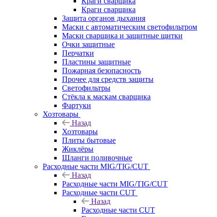
Краги сварщика
Краги сварщика
Защита органов дыхания
Маски с автоматическим светофильтром
Маски сварщика и защитные щитки
Очки защитные
Перчатки
Пластины защитные
Пожарная безопасность
Прочее для средств защиты
Светофильтры
Стёкла к маскам сварщика
Фартуки
Хозтовары
Назад
Хозтовары
Плиты бытовые
Жиклёры
Шланги поливочные
Расходные части MIG/TIG/CUT
Назад
Расходные части MIG/TIG/CUT
Расходные части CUT
Назад
Расходные части CUT