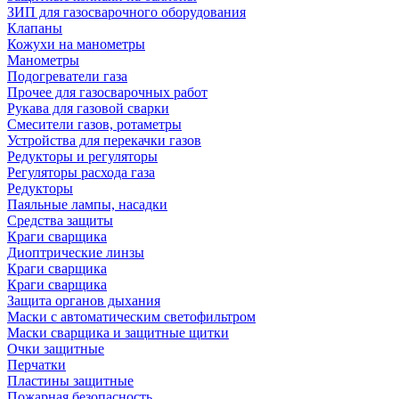
ЗИП для газосварочного оборудования
Клапаны
Кожухи на манометры
Манометры
Подогреватели газа
Прочее для газосварочных работ
Рукава для газовой сварки
Смесители газов, ротаметры
Устройства для перекачки газов
Редукторы и регуляторы
Регуляторы расхода газа
Редукторы
Паяльные лампы, насадки
Средства защиты
Краги сварщика
Диоптрические линзы
Краги сварщика
Краги сварщика
Защита органов дыхания
Маски с автоматическим светофильтром
Маски сварщика и защитные щитки
Очки защитные
Перчатки
Пластины защитные
Пожарная безопасность