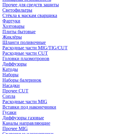
Прочее для средств защиты
Светофильтры
Стёкла к маскам сварщика
Фартуки
Хозтовары
Плиты бытовые
Жиклёры
Шланги поливочные
Расходные части MIG/TIG/CUT
Расходные части CUT
Головки плазмотронов
Диффузоры
Катоды
Наборы
Наборы балеринок
Насадки
Прочее CUT
Сопла
Расходные части MIG
Вставки под наконечники
Гусаки
Диффузоры газовые
Каналы направляющие
Прочее MIG
Сварочные наконечники