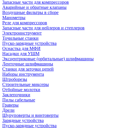
Запасные части для компрессоров
Аварийные и обратные клапаны
Воздушные фильтры в сборе
Манометры
Реле для компрессоров
Запасные части для нейлеров и степлеров
Электроинструмент
Точильные станки
Пуско-зарядные устройства
Оснастка для МФИ
Насадки для УШМ
Эксцентриковые (орбитальные) шлифмашины
Ленточные шлифмашины
Станки для заточки цепей
Наборы инструмента
Штроборезы
Строительные миксеры
Отбойные молотки
Заклепочники
Пилы сабельные
Граверы
Дрели
Шуруповерты и винтоверты
Зарядные устройства
Пуско-зарядные устройства