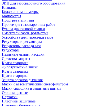
ЗИП для газосварочного оборудования
Клапаны
Кожухи на манометры
Манометры
Подогреватели газа
Прочее для газосварочных работ
Рукава для газовой сварки
Смесители газов, ротаметры
Устройства для перекачки газов
Редукторы и регуляторы
Регуляторы расхода газа
Редукторы
Паяльные лампы, насадки
Средства защиты
Краги сварщика
Диоптрические линзы
Краги сварщика
Краги сварщика
Защита органов дыхания
Маски с автоматическим светофильтром
Маски сварщика и защитные щитки
Очки защитные
Перчатки
Пластины защитные
Пожарная безопасность