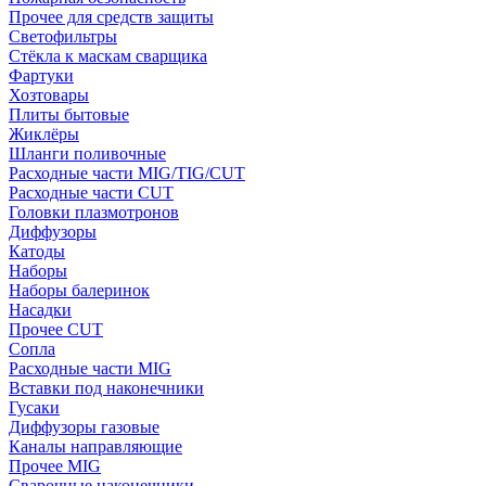
Прочее для средств защиты
Светофильтры
Стёкла к маскам сварщика
Фартуки
Хозтовары
Плиты бытовые
Жиклёры
Шланги поливочные
Расходные части MIG/TIG/CUT
Расходные части CUT
Головки плазмотронов
Диффузоры
Катоды
Наборы
Наборы балеринок
Насадки
Прочее CUT
Сопла
Расходные части MIG
Вставки под наконечники
Гусаки
Диффузоры газовые
Каналы направляющие
Прочее MIG
Сварочные наконечники