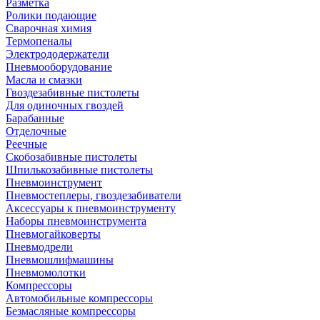
Разметка
Ролики подающие
Сварочная химия
Термопеналы
Электрододержатели
Пневмооборудование
Масла и смазки
Гвоздезабивные пистолеты
Для одиночных гвоздей
Барабанные
Отделочные
Реечные
Скобозабивные пистолеты
Шпилькозабивные пистолеты
Пневмоинструмент
Пневмостеплеры, гвоздезабиватели
Аксессуары к пневмоинструменту
Наборы пневмоинструмента
Пневмогайковерты
Пневмодрели
Пневмошлифмашины
Пневмомолотки
Компрессоры
Автомобильные компрессоры
Безмасляные компрессоры