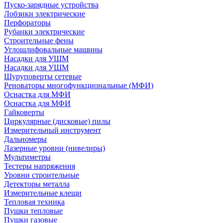
Пуско-зарядные устройства
Лобзики электрические
Перфораторы
Рубанки электрические
Строительные фены
Углошлифовальные машины
Насадки для УШМ
Насадки для УШМ
Шуруповерты сетевые
Реноваторы многофункциональные (МФИ)
Оснастка для МФИ
Оснастка для МФИ
Гайковерты
Циркулярные (дисковые) пилы
Измерительный инструмент
Дальномеры
Лазерные уровни (нивелиры)
Мультиметры
Тестеры напряжения
Уровни строительные
Детекторы металла
Измерительные клещи
Тепловая техника
Пушки тепловые
Пушки газовые