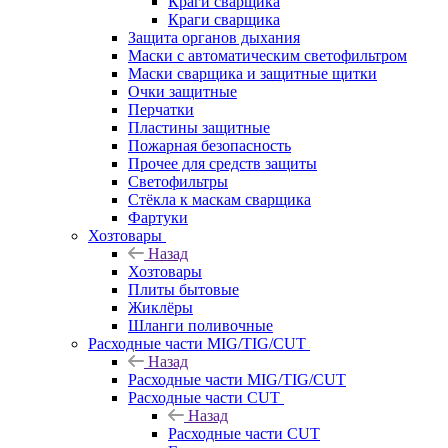
Краги сварщика
Краги сварщика
Защита органов дыхания
Маски с автоматическим светофильтром
Маски сварщика и защитные щитки
Очки защитные
Перчатки
Пластины защитные
Пожарная безопасность
Прочее для средств защиты
Светофильтры
Стёкла к маскам сварщика
Фартуки
Хозтовары
Назад
Хозтовары
Плиты бытовые
Жиклёры
Шланги поливочные
Расходные части MIG/TIG/CUT
Назад
Расходные части MIG/TIG/CUT
Расходные части CUT
Назад
Расходные части CUT