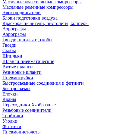
Масляные коаксиальные компрессоры
Масляные ременные компрессоры
Электродвигатели
Блоки подготовки воздуха
Краскораспылители, пистолеты, хопперы
Аэрографы
Аэрографы
Гвозди, шпильки, скобы
Гвозди
Скобы
Шпильки
Шланги пневматические
Витые шланги
Резиновые шланги
Пневмотрубки
Быстросъемные соединения и фитинги
Быстросъемы
Елочки
Краны
Переходники Х-образные
Резьбовые соединители
Тройники
Уголки
Фитинги
Пневмопистолеты