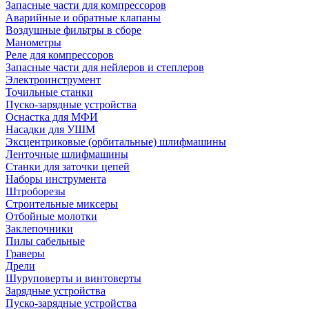
Запасные части для компрессоров
Аварийные и обратные клапаны
Воздушные фильтры в сборе
Манометры
Реле для компрессоров
Запасные части для нейлеров и степлеров
Электроинструмент
Точильные станки
Пуско-зарядные устройства
Оснастка для МФИ
Насадки для УШМ
Эксцентриковые (орбитальные) шлифмашины
Ленточные шлифмашины
Станки для заточки цепей
Наборы инструмента
Штроборезы
Строительные миксеры
Отбойные молотки
Заклепочники
Пилы сабельные
Граверы
Дрели
Шуруповерты и винтоверты
Зарядные устройства
Пуско-зарядные устройства