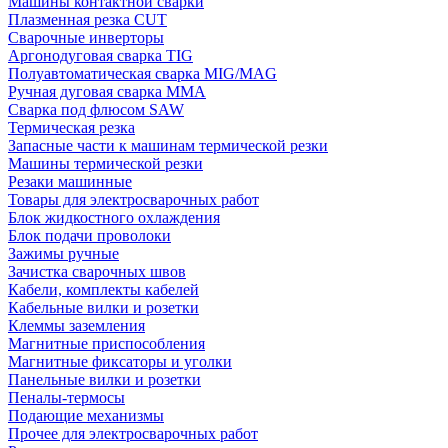
Машины контактной сварки
Плазменная резка CUT
Сварочные инверторы
Аргонодуговая сварка TIG
Полуавтоматическая сварка MIG/MAG
Ручная дуговая сварка MMA
Сварка под флюсом SAW
Термическая резка
Запасные части к машинам термической резки
Машины термической резки
Резаки машинные
Товары для электросварочных работ
Блок жидкостного охлаждения
Блок подачи проволоки
Зажимы ручные
Зачистка сварочных швов
Кабели, комплекты кабелей
Кабельные вилки и розетки
Клеммы заземления
Магнитные приспособления
Магнитные фиксаторы и уголки
Панельные вилки и розетки
Пеналы-термосы
Подающие механизмы
Прочее для электросварочных работ