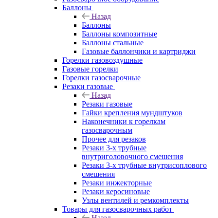
Баллоны
Назад
Баллоны
Баллоны композитные
Баллоны стальные
Газовые баллончики и картриджи
Горелки газовоздушные
Газовые горелки
Горелки газосварочные
Резаки газовые
Назад
Резаки газовые
Гайки крепления мундштуков
Наконечники к горелкам
газосварочным
Прочее для резаков
Резаки 3-х трубные
внутриголовочного смешения
Резаки 3-х трубные внутрисоплового
смешения
Резаки инжекторные
Резаки керосиновые
Узлы вентилей и ремкомплекты
Товары для газосварочных работ
Назад