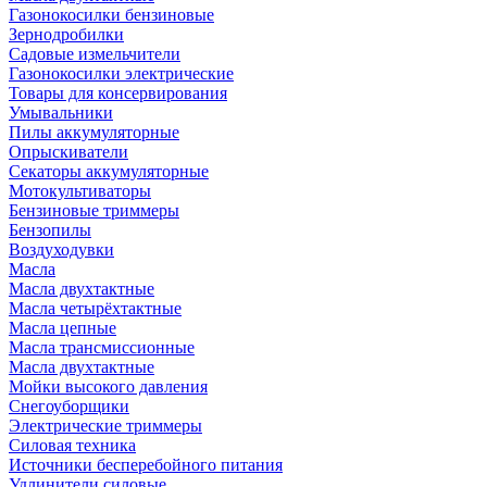
Газонокосилки бензиновые
Зернодробилки
Садовые измельчители
Газонокосилки электрические
Товары для консервирования
Умывальники
Пилы аккумуляторные
Опрыскиватели
Секаторы аккумуляторные
Мотокультиваторы
Бензиновые триммеры
Бензопилы
Воздуходувки
Масла
Масла двухтактные
Масла четырёхтактные
Масла цепные
Масла трансмиссионные
Масла двухтактные
Мойки высокого давления
Снегоуборщики
Электрические триммеры
Силовая техника
Источники бесперебойного питания
Удлинители силовые