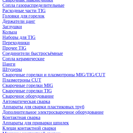
Сопла газораспределительные
Расходные части TIG
Головки для горелок
Держатели цанг
Заглушки
Кольца
Наборы для TIG
Переходники
Прочее TIG
Соединители быстросъёмные
Сопла керамические
Цанги
Штуцеры
Сварочные горелки и плазмотроны MIG/TIG/CUT
Плазмотроны CUT
Сварочные горелки MIG
Сварочные горелки TIG
Сварочное оборудование
Автоматическая сварка
Аппараты для сварки пластиковых труб
Дополнительное электросварочное оборудование
Контактная сварка
Аппараты для приварки шпилек
Клещи контактной сварки