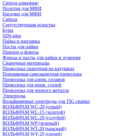
Сверла алмазные
Полотна для МФИ
Насадки для МФИ
Свёрла
Сопутствующая оснастка
Буры
SDS-plus
Пайка и наплавка
Посты для пайки
Припои и флюсы
Флюсы и пасты для пайки и лужения
Сварочные материалы
Проволока сварочная на катушках
Порошковая самозащитная проволока
Проволока для алюм. сплавов
Проволока для нерж. сталей
Проволока для черного металла
Электроды
Вольфрамовые электроды для TIG сварки
ВОЛЬФРАМ WC-20 (серый)
ВОЛЬФРАМ WL-15 (золотой)
ВОЛЬФРАМ WL-20 (голубой)
ВОЛЬФРАМ WP (зеленый)
ВОЛЬФРАМ WT-20 (красный)
ВОЛЬФРАМ WY-20 (синий)