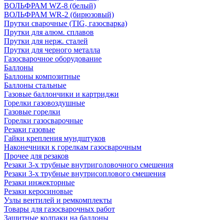
ВОЛЬФРАМ WZ-8 (белый)
ВОЛЬФРАМ WR-2 (бирюзовый)
Прутки сварочные (TIG, газосварка)
Прутки для алюм. сплавов
Прутки для нерж. сталей
Прутки для черного металла
Газосварочное оборудование
Баллоны
Баллоны композитные
Баллоны стальные
Газовые баллончики и картриджи
Горелки газовоздушные
Газовые горелки
Горелки газосварочные
Резаки газовые
Гайки крепления мундштуков
Наконечники к горелкам газосварочным
Прочее для резаков
Резаки 3-х трубные внутриголовочного смешения
Резаки 3-х трубные внутрисоплового смешения
Резаки инжекторные
Резаки керосиновые
Узлы вентилей и ремкомплекты
Товары для газосварочных работ
Защитные колпаки на баллоны