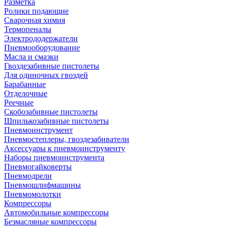
Разметка
Ролики подающие
Сварочная химия
Термопеналы
Электрододержатели
Пневмооборудование
Масла и смазки
Гвоздезабивные пистолеты
Для одиночных гвоздей
Барабанные
Отделочные
Реечные
Скобозабивные пистолеты
Шпилькозабивные пистолеты
Пневмоинструмент
Пневмостеплеры, гвоздезабиватели
Аксессуары к пневмоинструменту
Наборы пневмоинструмента
Пневмогайковерты
Пневмодрели
Пневмошлифмашины
Пневмомолотки
Компрессоры
Автомобильные компрессоры
Безмасляные компрессоры