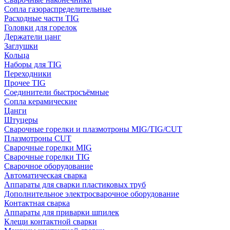
Сопла газораспределительные
Расходные части TIG
Головки для горелок
Держатели цанг
Заглушки
Кольца
Наборы для TIG
Переходники
Прочее TIG
Соединители быстросъёмные
Сопла керамические
Цанги
Штуцеры
Сварочные горелки и плазмотроны MIG/TIG/CUT
Плазмотроны CUT
Сварочные горелки MIG
Сварочные горелки TIG
Сварочное оборудование
Автоматическая сварка
Аппараты для сварки пластиковых труб
Дополнительное электросварочное оборудование
Контактная сварка
Аппараты для приварки шпилек
Клещи контактной сварки