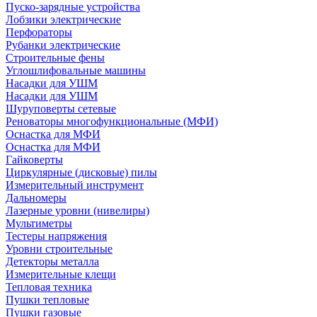
Пуско-зарядные устройства
Лобзики электрические
Перфораторы
Рубанки электрические
Строительные фены
Углошлифовальные машины
Насадки для УШМ
Насадки для УШМ
Шуруповерты сетевые
Реноваторы многофункциональные (МФИ)
Оснастка для МФИ
Оснастка для МФИ
Гайковерты
Циркулярные (дисковые) пилы
Измерительный инструмент
Дальномеры
Лазерные уровни (нивелиры)
Мультиметры
Тестеры напряжения
Уровни строительные
Детекторы металла
Измерительные клещи
Тепловая техника
Пушки тепловые
Пушки газовые