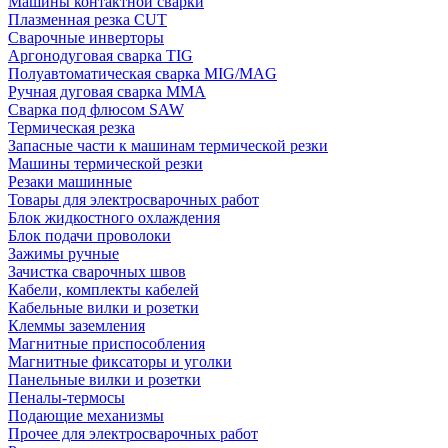
Машины контактной сварки
Плазменная резка CUT
Сварочные инверторы
Аргонодуговая сварка TIG
Полуавтоматическая сварка MIG/MAG
Ручная дуговая сварка MMA
Сварка под флюсом SAW
Термическая резка
Запасные части к машинам термической резки
Машины термической резки
Резаки машинные
Товары для электросварочных работ
Блок жидкостного охлаждения
Блок подачи проволоки
Зажимы ручные
Зачистка сварочных швов
Кабели, комплекты кабелей
Кабельные вилки и розетки
Клеммы заземления
Магнитные приспособления
Магнитные фиксаторы и уголки
Панельные вилки и розетки
Пеналы-термосы
Подающие механизмы
Прочее для электросварочных работ