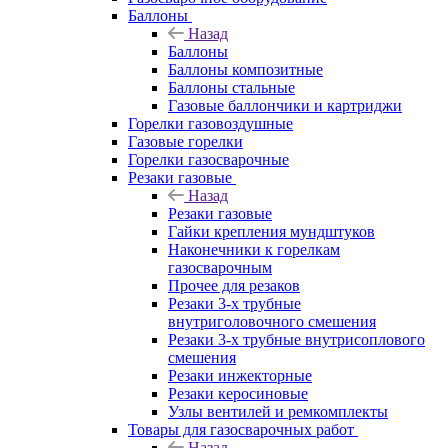
Баллоны
Назад
Баллоны
Баллоны композитные
Баллоны стальные
Газовые баллончики и картриджи
Горелки газовоздушные
Газовые горелки
Горелки газосварочные
Резаки газовые
Назад
Резаки газовые
Гайки крепления мундштуков
Наконечники к горелкам
газосварочным
Прочее для резаков
Резаки 3-х трубные
внутриголовочного смешения
Резаки 3-х трубные внутрисоплового
смешения
Резаки инжекторные
Резаки керосиновые
Узлы вентилей и ремкомплекты
Товары для газосварочных работ
Назад