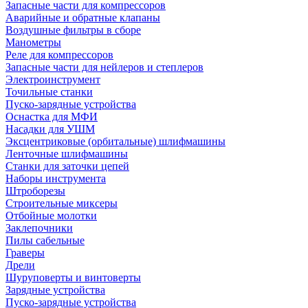
Запасные части для компрессоров
Аварийные и обратные клапаны
Воздушные фильтры в сборе
Манометры
Реле для компрессоров
Запасные части для нейлеров и степлеров
Электроинструмент
Точильные станки
Пуско-зарядные устройства
Оснастка для МФИ
Насадки для УШМ
Эксцентриковые (орбитальные) шлифмашины
Ленточные шлифмашины
Станки для заточки цепей
Наборы инструмента
Штроборезы
Строительные миксеры
Отбойные молотки
Заклепочники
Пилы сабельные
Граверы
Дрели
Шуруповерты и винтоверты
Зарядные устройства
Пуско-зарядные устройства