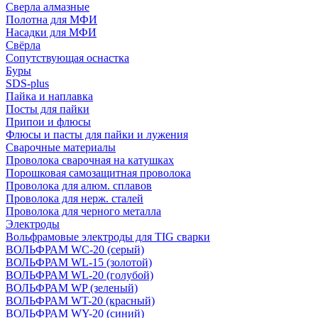
Сверла алмазные
Полотна для МФИ
Насадки для МФИ
Свёрла
Сопутствующая оснастка
Буры
SDS-plus
Пайка и наплавка
Посты для пайки
Припои и флюсы
Флюсы и пасты для пайки и лужения
Сварочные материалы
Проволока сварочная на катушках
Порошковая самозащитная проволока
Проволока для алюм. сплавов
Проволока для нерж. сталей
Проволока для черного металла
Электроды
Вольфрамовые электроды для TIG сварки
ВОЛЬФРАМ WC-20 (серый)
ВОЛЬФРАМ WL-15 (золотой)
ВОЛЬФРАМ WL-20 (голубой)
ВОЛЬФРАМ WP (зеленый)
ВОЛЬФРАМ WT-20 (красный)
ВОЛЬФРАМ WY-20 (синий)