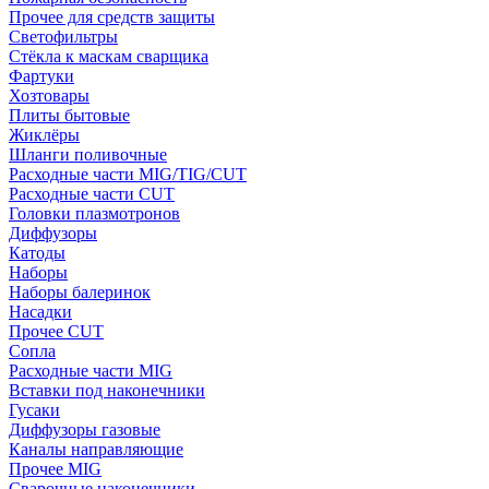
Прочее для средств защиты
Светофильтры
Стёкла к маскам сварщика
Фартуки
Хозтовары
Плиты бытовые
Жиклёры
Шланги поливочные
Расходные части MIG/TIG/CUT
Расходные части CUT
Головки плазмотронов
Диффузоры
Катоды
Наборы
Наборы балеринок
Насадки
Прочее CUT
Сопла
Расходные части MIG
Вставки под наконечники
Гусаки
Диффузоры газовые
Каналы направляющие
Прочее MIG
Сварочные наконечники