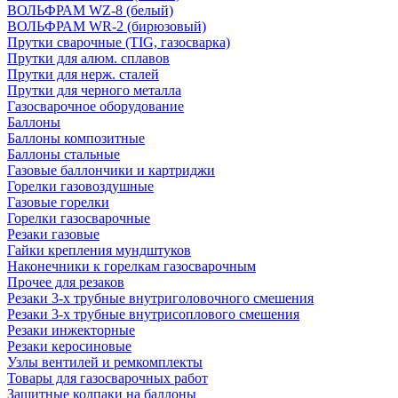
ВОЛЬФРАМ WZ-8 (белый)
ВОЛЬФРАМ WR-2 (бирюзовый)
Прутки сварочные (TIG, газосварка)
Прутки для алюм. сплавов
Прутки для нерж. сталей
Прутки для черного металла
Газосварочное оборудование
Баллоны
Баллоны композитные
Баллоны стальные
Газовые баллончики и картриджи
Горелки газовоздушные
Газовые горелки
Горелки газосварочные
Резаки газовые
Гайки крепления мундштуков
Наконечники к горелкам газосварочным
Прочее для резаков
Резаки 3-х трубные внутриголовочного смешения
Резаки 3-х трубные внутрисоплового смешения
Резаки инжекторные
Резаки керосиновые
Узлы вентилей и ремкомплекты
Товары для газосварочных работ
Защитные колпаки на баллоны