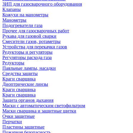
ЗИП для газосварочного оборудования
Клапаны
Кожухи на манометры
Манометры
Подогреватели газа
Прочее для газосварочных работ
Рукава для газовой сварки
Смесители газов, ротаметры
Устройства для перекачки газов
Редукторы и регуляторы
Регуляторы расхода газа
Редукторы
Паяльные лампы, насадки
Средства защиты
Краги сварщика
Диоптрические линзы
Краги сварщика
Краги сварщика
Защита органов дыхания
Маски с автоматическим светофильтром
Маски сварщика и защитные щитки
Очки защитные
Перчатки
Пластины защитные
Пожарная безопасность