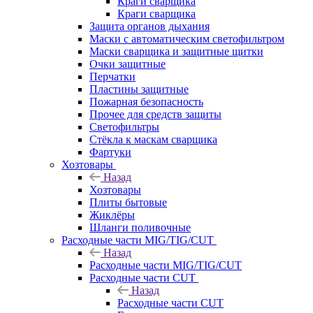
Краги сварщика
Краги сварщика
Защита органов дыхания
Маски с автоматическим светофильтром
Маски сварщика и защитные щитки
Очки защитные
Перчатки
Пластины защитные
Пожарная безопасность
Прочее для средств защиты
Светофильтры
Стёкла к маскам сварщика
Фартуки
Хозтовары
Назад
Хозтовары
Плиты бытовые
Жиклёры
Шланги поливочные
Расходные части MIG/TIG/CUT
Назад
Расходные части MIG/TIG/CUT
Расходные части CUT
Назад
Расходные части CUT