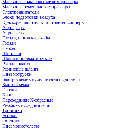
Масляные коаксиальные компрессоры
Масляные ременные компрессоры
Электродвигатели
Блоки подготовки воздуха
Краскораспылители, пистолеты, хопперы
Аэрографы
Аэрографы
Гвозди, шпильки, скобы
Гвозди
Скобы
Шпильки
Шланги пневматические
Витые шланги
Резиновые шланги
Пневмотрубки
Быстросъемные соединения и фитинги
Быстросъемы
Елочки
Краны
Переходники Х-образные
Резьбовые соединители
Тройники
Уголки
Фитинги
Пневмопистолеты