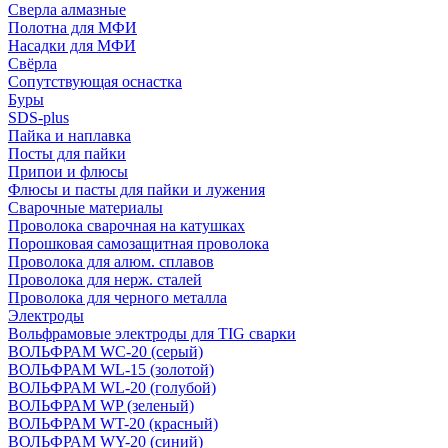
Сверла алмазные
Полотна для МФИ
Насадки для МФИ
Свёрла
Сопутствующая оснастка
Буры
SDS-plus
Пайка и наплавка
Посты для пайки
Припои и флюсы
Флюсы и пасты для пайки и лужения
Сварочные материалы
Проволока сварочная на катушках
Порошковая самозащитная проволока
Проволока для алюм. сплавов
Проволока для нерж. сталей
Проволока для черного металла
Электроды
Вольфрамовые электроды для TIG сварки
ВОЛЬФРАМ WC-20 (серый)
ВОЛЬФРАМ WL-15 (золотой)
ВОЛЬФРАМ WL-20 (голубой)
ВОЛЬФРАМ WP (зеленый)
ВОЛЬФРАМ WT-20 (красный)
ВОЛЬФРАМ WY-20 (синий)