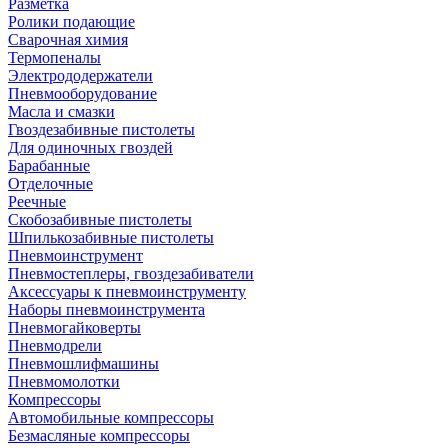
Разметка
Ролики подающие
Сварочная химия
Термопеналы
Электрододержатели
Пневмооборудование
Масла и смазки
Гвоздезабивные пистолеты
Для одиночных гвоздей
Барабанные
Отделочные
Реечные
Скобозабивные пистолеты
Шпилькозабивные пистолеты
Пневмоинструмент
Пневмостеплеры, гвоздезабиватели
Аксессуары к пневмоинструменту
Наборы пневмоинструмента
Пневмогайковерты
Пневмодрели
Пневмошлифмашины
Пневмомолотки
Компрессоры
Автомобильные компрессоры
Безмасляные компрессоры