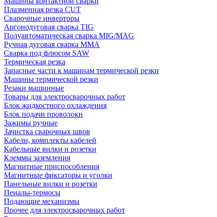
Машины контактной сварки
Плазменная резка CUT
Сварочные инверторы
Аргонодуговая сварка TIG
Полуавтоматическая сварка MIG/MAG
Ручная дуговая сварка MMA
Сварка под флюсом SAW
Термическая резка
Запасные части к машинам термической резки
Машины термической резки
Резаки машинные
Товары для электросварочных работ
Блок жидкостного охлаждения
Блок подачи проволоки
Зажимы ручные
Зачистка сварочных швов
Кабели, комплекты кабелей
Кабельные вилки и розетки
Клеммы заземления
Магнитные приспособления
Магнитные фиксаторы и уголки
Панельные вилки и розетки
Пеналы-термосы
Подающие механизмы
Прочее для электросварочных работ