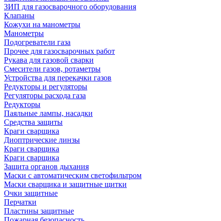
ЗИП для газосварочного оборудования
Клапаны
Кожухи на манометры
Манометры
Подогреватели газа
Прочее для газосварочных работ
Рукава для газовой сварки
Смесители газов, ротаметры
Устройства для перекачки газов
Редукторы и регуляторы
Регуляторы расхода газа
Редукторы
Паяльные лампы, насадки
Средства защиты
Краги сварщика
Диоптрические линзы
Краги сварщика
Краги сварщика
Защита органов дыхания
Маски с автоматическим светофильтром
Маски сварщика и защитные щитки
Очки защитные
Перчатки
Пластины защитные
Пожарная безопасность