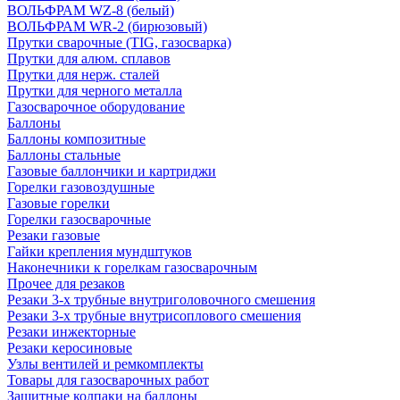
ВОЛЬФРАМ WZ-8 (белый)
ВОЛЬФРАМ WR-2 (бирюзовый)
Прутки сварочные (TIG, газосварка)
Прутки для алюм. сплавов
Прутки для нерж. сталей
Прутки для черного металла
Газосварочное оборудование
Баллоны
Баллоны композитные
Баллоны стальные
Газовые баллончики и картриджи
Горелки газовоздушные
Газовые горелки
Горелки газосварочные
Резаки газовые
Гайки крепления мундштуков
Наконечники к горелкам газосварочным
Прочее для резаков
Резаки 3-х трубные внутриголовочного смешения
Резаки 3-х трубные внутрисоплового смешения
Резаки инжекторные
Резаки керосиновые
Узлы вентилей и ремкомплекты
Товары для газосварочных работ
Защитные колпаки на баллоны