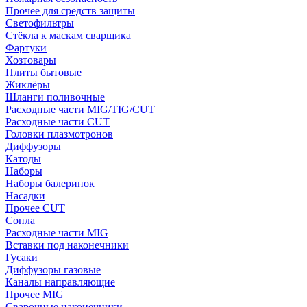
Прочее для средств защиты
Светофильтры
Стёкла к маскам сварщика
Фартуки
Хозтовары
Плиты бытовые
Жиклёры
Шланги поливочные
Расходные части MIG/TIG/CUT
Расходные части CUT
Головки плазмотронов
Диффузоры
Катоды
Наборы
Наборы балеринок
Насадки
Прочее CUT
Сопла
Расходные части MIG
Вставки под наконечники
Гусаки
Диффузоры газовые
Каналы направляющие
Прочее MIG
Сварочные наконечники