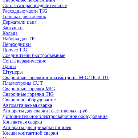
Сопла газораспределительные
Расходные части TIG
Головки для горелок
Держатели цанг
Заглушки
Кольца
Наборы для TIG
Переходники
Прочее TIG
Соединители быстросъёмные
Сопла керамические
Цанги
Штуцеры
Сварочные горелки и плазмотроны MIG/TIG/CUT
Плазмотроны CUT
Сварочные горелки MIG
Сварочные горелки TIG
Сварочное оборудование
Автоматическая сварка
Аппараты для сварки пластиковых труб
Дополнительное электросварочное оборудование
Контактная сварка
Аппараты для приварки шпилек
Клещи контактной сварки