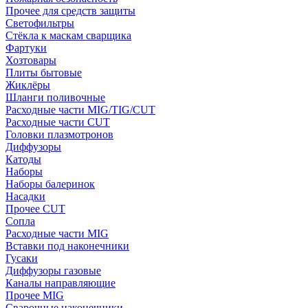
Прочее для средств защиты
Светофильтры
Стёкла к маскам сварщика
Фартуки
Хозтовары
Плиты бытовые
Жиклёры
Шланги поливочные
Расходные части MIG/TIG/CUT
Расходные части CUT
Головки плазмотронов
Диффузоры
Катоды
Наборы
Наборы балеринок
Насадки
Прочее CUT
Сопла
Расходные части MIG
Вставки под наконечники
Гусаки
Диффузоры газовые
Каналы направляющие
Прочее MIG
Сварочные наконечники