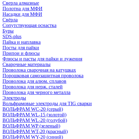
Сверла алмазные
Полотна для МФИ
Насадки для МФИ
Свёрла
Сопутствующая оснастка
Буры
SDS-plus
Пайка и наплавка
Посты для пайки
Припои и флюсы
Флюсы и пасты для пайки и лужения
Сварочные материалы
Проволока сварочная на катушках
Порошковая самозащитная проволока
Проволока для алюм. сплавов
Проволока для нерж. сталей
Проволока для черного металла
Электроды
Вольфрамовые электроды для TIG сварки
ВОЛЬФРАМ WC-20 (серый)
ВОЛЬФРАМ WL-15 (золотой)
ВОЛЬФРАМ WL-20 (голубой)
ВОЛЬФРАМ WP (зеленый)
ВОЛЬФРАМ WT-20 (красный)
ВОЛЬФРАМ WY-20 (синий)