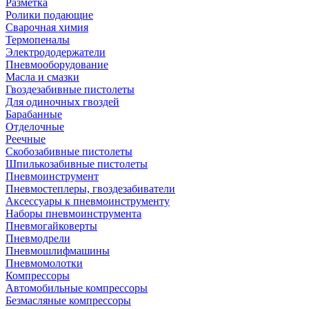
Разметка
Ролики подающие
Сварочная химия
Термопеналы
Электрододержатели
Пневмооборудование
Масла и смазки
Гвоздезабивные пистолеты
Для одиночных гвоздей
Барабанные
Отделочные
Реечные
Скобозабивные пистолеты
Шпилькозабивные пистолеты
Пневмоинструмент
Пневмостеплеры, гвоздезабиватели
Аксессуары к пневмоинструменту
Наборы пневмоинструмента
Пневмогайковерты
Пневмодрели
Пневмошлифмашины
Пневмомолотки
Компрессоры
Автомобильные компрессоры
Безмасляные компрессоры