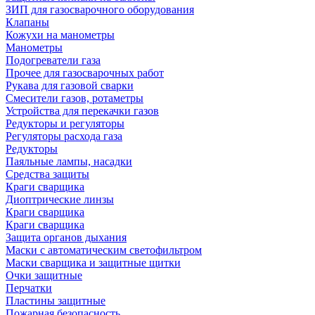
ЗИП для газосварочного оборудования
Клапаны
Кожухи на манометры
Манометры
Подогреватели газа
Прочее для газосварочных работ
Рукава для газовой сварки
Смесители газов, ротаметры
Устройства для перекачки газов
Редукторы и регуляторы
Регуляторы расхода газа
Редукторы
Паяльные лампы, насадки
Средства защиты
Краги сварщика
Диоптрические линзы
Краги сварщика
Краги сварщика
Защита органов дыхания
Маски с автоматическим светофильтром
Маски сварщика и защитные щитки
Очки защитные
Перчатки
Пластины защитные
Пожарная безопасность