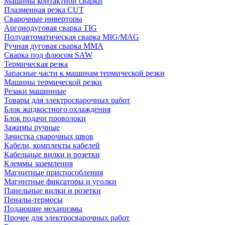
Машины контактной сварки
Плазменная резка CUT
Сварочные инверторы
Аргонодуговая сварка TIG
Полуавтоматическая сварка MIG/MAG
Ручная дуговая сварка MMA
Сварка под флюсом SAW
Термическая резка
Запасные части к машинам термической резки
Машины термической резки
Резаки машинные
Товары для электросварочных работ
Блок жидкостного охлаждения
Блок подачи проволоки
Зажимы ручные
Зачистка сварочных швов
Кабели, комплекты кабелей
Кабельные вилки и розетки
Клеммы заземления
Магнитные приспособления
Магнитные фиксаторы и уголки
Панельные вилки и розетки
Пеналы-термосы
Подающие механизмы
Прочее для электросварочных работ