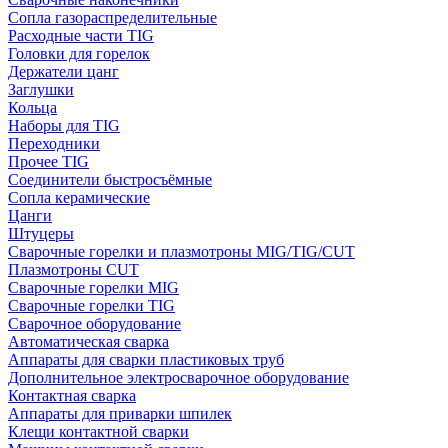
Сопла газораспределительные
Расходные части TIG
Головки для горелок
Держатели цанг
Заглушки
Кольца
Наборы для TIG
Переходники
Прочее TIG
Соединители быстросъёмные
Сопла керамические
Цанги
Штуцеры
Сварочные горелки и плазмотроны MIG/TIG/CUT
Плазмотроны CUT
Сварочные горелки MIG
Сварочные горелки TIG
Сварочное оборудование
Автоматическая сварка
Аппараты для сварки пластиковых труб
Дополнительное электросварочное оборудование
Контактная сварка
Аппараты для приварки шпилек
Клещи контактной сварки