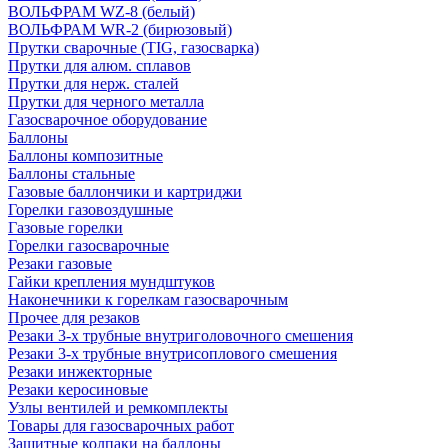
ВОЛЬФРАМ WZ-8 (белый)
ВОЛЬФРАМ WR-2 (бирюзовый)
Прутки сварочные (TIG, газосварка)
Прутки для алюм. сплавов
Прутки для нерж. сталей
Прутки для черного металла
Газосварочное оборудование
Баллоны
Баллоны композитные
Баллоны стальные
Газовые баллончики и картриджи
Горелки газовоздушные
Газовые горелки
Горелки газосварочные
Резаки газовые
Гайки крепления мундштуков
Наконечники к горелкам газосварочным
Прочее для резаков
Резаки 3-х трубные внутриголовочного смешения
Резаки 3-х трубные внутрисоплового смешения
Резаки инжекторные
Резаки керосиновые
Узлы вентилей и ремкомплекты
Товары для газосварочных работ
Защитные колпаки на баллоны