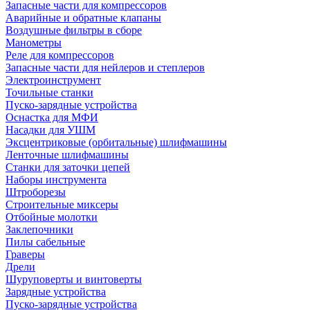
Запасные части для компрессоров
Аварийные и обратные клапаны
Воздушные фильтры в сборе
Манометры
Реле для компрессоров
Запасные части для нейлеров и степлеров
Электроинструмент
Точильные станки
Пуско-зарядные устройства
Оснастка для МФИ
Насадки для УШМ
Эксцентриковые (орбитальные) шлифмашины
Ленточные шлифмашины
Станки для заточки цепей
Наборы инструмента
Штроборезы
Строительные миксеры
Отбойные молотки
Заклепочники
Пилы сабельные
Граверы
Дрели
Шуруповерты и винтоверты
Зарядные устройства
Пуско-зарядные устройства