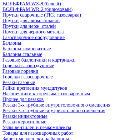
ВОЛЬФРАМ WZ-8 (белый)
ВОЛЬФРАМ WR-2 (бирюзовый)
Прутки сварочные (TIG, газосварка)
Прутки для алюм. сплавов
Прутки для нерж. сталей
Прутки для черного металла
Газосварочное оборудование
Баллоны
Баллоны композитные
Баллоны стальные
Газовые баллончики и картриджи
Горелки газовоздушные
Газовые горелки
Горелки газосварочные
Резаки газовые
Гайки крепления мундштуков
Наконечники к горелкам газосварочным
Прочее для резаков
Резаки 3-х трубные внутриголовочного смешения
Резаки 3-х трубные внутрисоплового смешения
Резаки инжекторные
Резаки керосиновые
Узлы вентилей и ремкомплекты
Товары для газосварочных работ
Защитные колпаки на баллоны