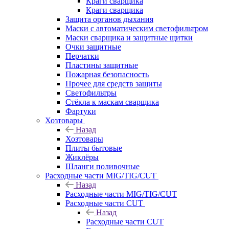
Краги сварщика
Краги сварщика
Защита органов дыхания
Маски с автоматическим светофильтром
Маски сварщика и защитные щитки
Очки защитные
Перчатки
Пластины защитные
Пожарная безопасность
Прочее для средств защиты
Светофильтры
Стёкла к маскам сварщика
Фартуки
Хозтовары
Назад
Хозтовары
Плиты бытовые
Жиклёры
Шланги поливочные
Расходные части MIG/TIG/CUT
Назад
Расходные части MIG/TIG/CUT
Расходные части CUT
Назад
Расходные части CUT