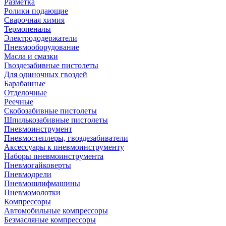
Разметка
Ролики подающие
Сварочная химия
Термопеналы
Электрододержатели
Пневмооборудование
Масла и смазки
Гвоздезабивные пистолеты
Для одиночных гвоздей
Барабанные
Отделочные
Реечные
Скобозабивные пистолеты
Шпилькозабивные пистолеты
Пневмоинструмент
Пневмостеплеры, гвоздезабиватели
Аксессуары к пневмоинструменту
Наборы пневмоинструмента
Пневмогайковерты
Пневмодрели
Пневмошлифмашины
Пневмомолотки
Компрессоры
Автомобильные компрессоры
Безмасляные компрессоры