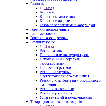
Баллоны
Назад
Баллоны
Баллоны композитные
Баллоны стальные
Газовые баллончики и картриджи
Горелки газовоздушные
Газовые горелки
Горелки газосварочные
Резаки газовые
Назад
Резаки газовые
Гайки крепления мундштуков
Наконечники к горелкам
газосварочным
Прочее для резаков
Резаки 3-х трубные
внутриголовочного смешения
Резаки 3-х трубные внутрисоплового
смешения
Резаки инжекторные
Резаки керосиновые
Узлы вентилей и ремкомплекты
Товары для газосварочных работ
Назад