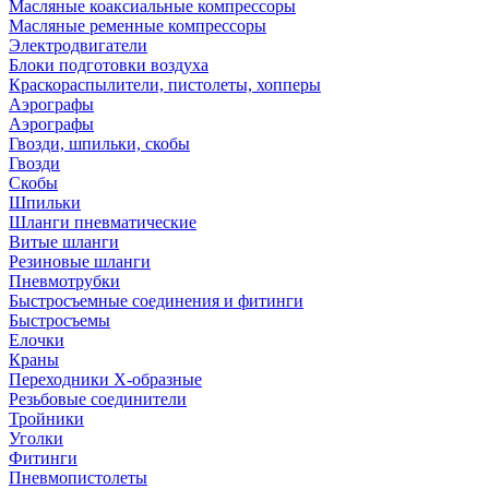
Масляные коаксиальные компрессоры
Масляные ременные компрессоры
Электродвигатели
Блоки подготовки воздуха
Краскораспылители, пистолеты, хопперы
Аэрографы
Аэрографы
Гвозди, шпильки, скобы
Гвозди
Скобы
Шпильки
Шланги пневматические
Витые шланги
Резиновые шланги
Пневмотрубки
Быстросъемные соединения и фитинги
Быстросъемы
Елочки
Краны
Переходники Х-образные
Резьбовые соединители
Тройники
Уголки
Фитинги
Пневмопистолеты