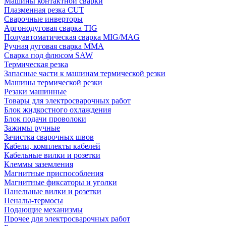
Машины контактной сварки
Плазменная резка CUT
Сварочные инверторы
Аргонодуговая сварка TIG
Полуавтоматическая сварка MIG/MAG
Ручная дуговая сварка MMA
Сварка под флюсом SAW
Термическая резка
Запасные части к машинам термической резки
Машины термической резки
Резаки машинные
Товары для электросварочных работ
Блок жидкостного охлаждения
Блок подачи проволоки
Зажимы ручные
Зачистка сварочных швов
Кабели, комплекты кабелей
Кабельные вилки и розетки
Клеммы заземления
Магнитные приспособления
Магнитные фиксаторы и уголки
Панельные вилки и розетки
Пеналы-термосы
Подающие механизмы
Прочее для электросварочных работ