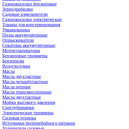
Газонокосилки бензиновые
Зернодробилки
Садовые измельчители
Газонокосилки электрические
Товары для консервирования
Умывальники
Пилы аккумуляторные
Опрыскиватели
Секаторы аккумуляторные
Мотокультиваторы
Бензиновые триммеры
Бензопилы
Воздуходувки
Масла
Масла двухтактные
Масла четырёхтактные
Масла цепные
Масла трансмиссионные
Масла двухтактные
Мойки высокого давления
Снегоуборщики
Электрические триммеры
Силовая техника
Источники бесперебойного питания
Удлинители силовые