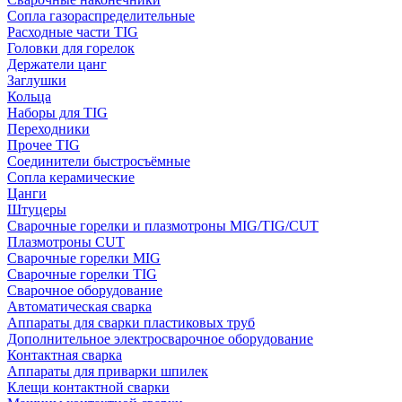
Сопла газораспределительные
Расходные части TIG
Головки для горелок
Держатели цанг
Заглушки
Кольца
Наборы для TIG
Переходники
Прочее TIG
Соединители быстросъёмные
Сопла керамические
Цанги
Штуцеры
Сварочные горелки и плазмотроны MIG/TIG/CUT
Плазмотроны CUT
Сварочные горелки MIG
Сварочные горелки TIG
Сварочное оборудование
Автоматическая сварка
Аппараты для сварки пластиковых труб
Дополнительное электросварочное оборудование
Контактная сварка
Аппараты для приварки шпилек
Клещи контактной сварки