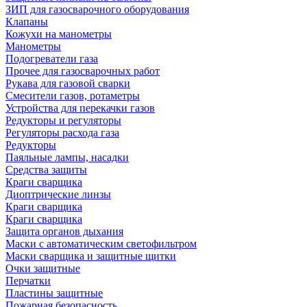
ЗИП для газосварочного оборудования
Клапаны
Кожухи на манометры
Манометры
Подогреватели газа
Прочее для газосварочных работ
Рукава для газовой сварки
Смесители газов, ротаметры
Устройства для перекачки газов
Редукторы и регуляторы
Регуляторы расхода газа
Редукторы
Паяльные лампы, насадки
Средства защиты
Краги сварщика
Диоптрические линзы
Краги сварщика
Краги сварщика
Защита органов дыхания
Маски с автоматическим светофильтром
Маски сварщика и защитные щитки
Очки защитные
Перчатки
Пластины защитные
Пожарная безопасность