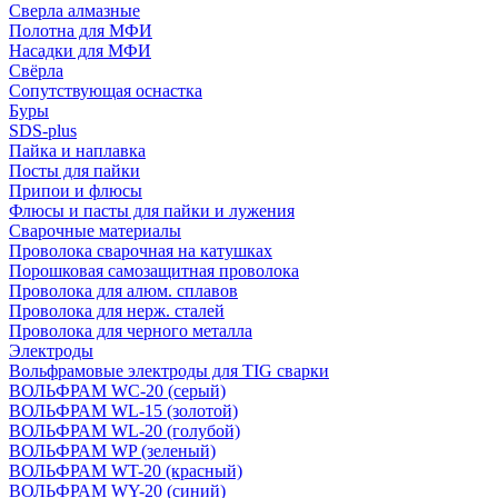
Сверла алмазные
Полотна для МФИ
Насадки для МФИ
Свёрла
Сопутствующая оснастка
Буры
SDS-plus
Пайка и наплавка
Посты для пайки
Припои и флюсы
Флюсы и пасты для пайки и лужения
Сварочные материалы
Проволока сварочная на катушках
Порошковая самозащитная проволока
Проволока для алюм. сплавов
Проволока для нерж. сталей
Проволока для черного металла
Электроды
Вольфрамовые электроды для TIG сварки
ВОЛЬФРАМ WC-20 (серый)
ВОЛЬФРАМ WL-15 (золотой)
ВОЛЬФРАМ WL-20 (голубой)
ВОЛЬФРАМ WP (зеленый)
ВОЛЬФРАМ WT-20 (красный)
ВОЛЬФРАМ WY-20 (синий)