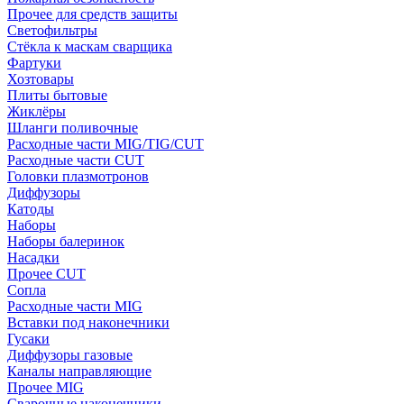
Прочее для средств защиты
Светофильтры
Стёкла к маскам сварщика
Фартуки
Хозтовары
Плиты бытовые
Жиклёры
Шланги поливочные
Расходные части MIG/TIG/CUT
Расходные части CUT
Головки плазмотронов
Диффузоры
Катоды
Наборы
Наборы балеринок
Насадки
Прочее CUT
Сопла
Расходные части MIG
Вставки под наконечники
Гусаки
Диффузоры газовые
Каналы направляющие
Прочее MIG
Сварочные наконечники