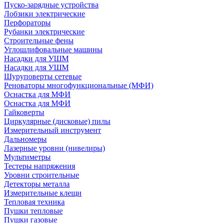
Пуско-зарядные устройства
Лобзики электрические
Перфораторы
Рубанки электрические
Строительные фены
Углошлифовальные машины
Насадки для УШМ
Насадки для УШМ
Шуруповерты сетевые
Реноваторы многофункциональные (МФИ)
Оснастка для МФИ
Оснастка для МФИ
Гайковерты
Циркулярные (дисковые) пилы
Измерительный инструмент
Дальномеры
Лазерные уровни (нивелиры)
Мультиметры
Тестеры напряжения
Уровни строительные
Детекторы металла
Измерительные клещи
Тепловая техника
Пушки тепловые
Пушки газовые