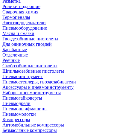
Разметка
Ролики подающие
Сварочная химия
Термопеналы
Электрододержатели
Пневмооборудование
Масла и смазки
Гвоздезабивные пистолеты
Для одиночных гвоздей
Барабанные
Отделочные
Реечные
Скобозабивные пистолеты
Шпилькозабивные пистолеты
Пневмоинструмент
Пневмостеплеры, гвоздезабиватели
Аксессуары к пневмоинструменту
Наборы пневмоинструмента
Пневмогайковерты
Пневмодрели
Пневмошлифмашины
Пневмомолотки
Компрессоры
Автомобильные компрессоры
Безмасляные компрессоры