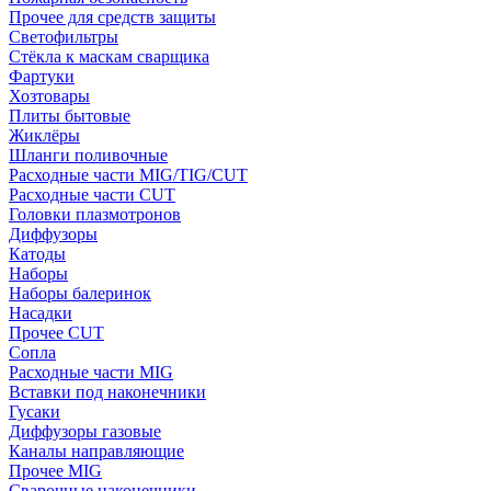
Прочее для средств защиты
Светофильтры
Стёкла к маскам сварщика
Фартуки
Хозтовары
Плиты бытовые
Жиклёры
Шланги поливочные
Расходные части MIG/TIG/CUT
Расходные части CUT
Головки плазмотронов
Диффузоры
Катоды
Наборы
Наборы балеринок
Насадки
Прочее CUT
Сопла
Расходные части MIG
Вставки под наконечники
Гусаки
Диффузоры газовые
Каналы направляющие
Прочее MIG
Сварочные наконечники