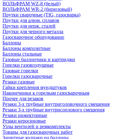
ВОЛЬФРАМ WZ-8 (белый)
ВОЛЬФРАМ WR-2 (бирюзовый)
Прутки сварочные (TIG, газосварка)
Прутки для алюм. сплавов
Прутки для нерж. сталей
Прутки для черного металла
Газосварочное оборудование
Баллоны
Баллоны композитные
Баллоны стальные
Газовые баллончики и картриджи
Горелки газовоздушные
Газовые горелки
Горелки газосварочные
Резаки газовые
Гайки крепления мундштуков
Наконечники к горелкам газосварочным
Прочее для резаков
Резаки 3-х трубные внутриголовочного смешения
Резаки 3-х трубные внутрисоплового смешения
Резаки инжекторные
Резаки керосиновые
Узлы вентилей и ремкомплекты
Товары для газосварочных работ
Защитные колпаки на баллоны