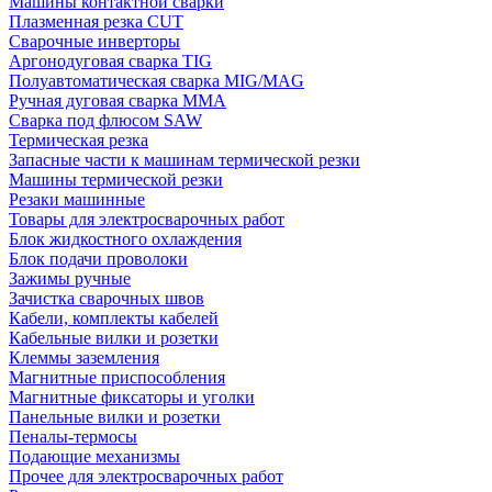
Машины контактной сварки
Плазменная резка CUT
Сварочные инверторы
Аргонодуговая сварка TIG
Полуавтоматическая сварка MIG/MAG
Ручная дуговая сварка MMA
Сварка под флюсом SAW
Термическая резка
Запасные части к машинам термической резки
Машины термической резки
Резаки машинные
Товары для электросварочных работ
Блок жидкостного охлаждения
Блок подачи проволоки
Зажимы ручные
Зачистка сварочных швов
Кабели, комплекты кабелей
Кабельные вилки и розетки
Клеммы заземления
Магнитные приспособления
Магнитные фиксаторы и уголки
Панельные вилки и розетки
Пеналы-термосы
Подающие механизмы
Прочее для электросварочных работ