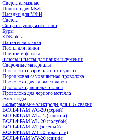
Сверла алмазные
Полотна для МФИ
Насадки для МФИ
Свёрла
Сопутствующая оснастка
Буры
SDS-plus
Пайка и наплавка
Посты для пайки
Припои и флюсы
Флюсы и пасты для пайки и лужения
Сварочные материалы
Проволока сварочная на катушках
Порошковая самозащитная проволока
Проволока для алюм. сплавов
Проволока для нерж. сталей
Проволока для черного металла
Электроды
Вольфрамовые электроды для TIG сварки
ВОЛЬФРАМ WC-20 (серый)
ВОЛЬФРАМ WL-15 (золотой)
ВОЛЬФРАМ WL-20 (голубой)
ВОЛЬФРАМ WP (зеленый)
ВОЛЬФРАМ WT-20 (красный)
ВОЛЬФРАМ WY-20 (синий)