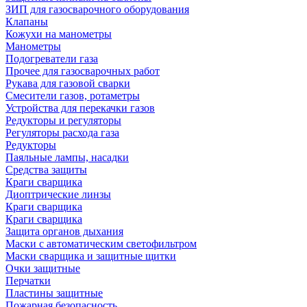
ЗИП для газосварочного оборудования
Клапаны
Кожухи на манометры
Манометры
Подогреватели газа
Прочее для газосварочных работ
Рукава для газовой сварки
Смесители газов, ротаметры
Устройства для перекачки газов
Редукторы и регуляторы
Регуляторы расхода газа
Редукторы
Паяльные лампы, насадки
Средства защиты
Краги сварщика
Диоптрические линзы
Краги сварщика
Краги сварщика
Защита органов дыхания
Маски с автоматическим светофильтром
Маски сварщика и защитные щитки
Очки защитные
Перчатки
Пластины защитные
Пожарная безопасность