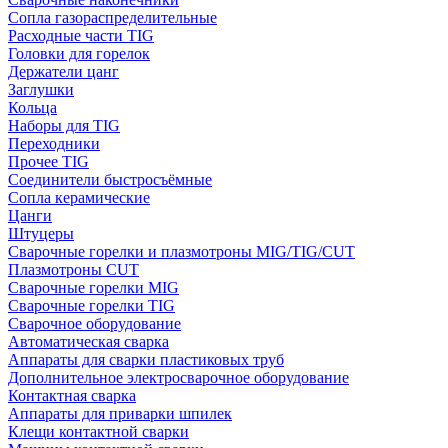
Сопла газораспределительные
Расходные части TIG
Головки для горелок
Держатели цанг
Заглушки
Кольца
Наборы для TIG
Переходники
Прочее TIG
Соединители быстросъёмные
Сопла керамические
Цанги
Штуцеры
Сварочные горелки и плазмотроны MIG/TIG/CUT
Плазмотроны CUT
Сварочные горелки MIG
Сварочные горелки TIG
Сварочное оборудование
Автоматическая сварка
Аппараты для сварки пластиковых труб
Дополнительное электросварочное оборудование
Контактная сварка
Аппараты для приварки шпилек
Клещи контактной сварки