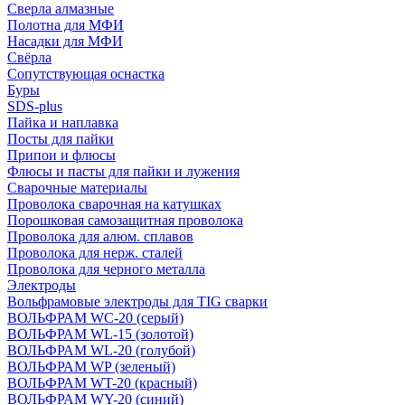
Сверла алмазные
Полотна для МФИ
Насадки для МФИ
Свёрла
Сопутствующая оснастка
Буры
SDS-plus
Пайка и наплавка
Посты для пайки
Припои и флюсы
Флюсы и пасты для пайки и лужения
Сварочные материалы
Проволока сварочная на катушках
Порошковая самозащитная проволока
Проволока для алюм. сплавов
Проволока для нерж. сталей
Проволока для черного металла
Электроды
Вольфрамовые электроды для TIG сварки
ВОЛЬФРАМ WC-20 (серый)
ВОЛЬФРАМ WL-15 (золотой)
ВОЛЬФРАМ WL-20 (голубой)
ВОЛЬФРАМ WP (зеленый)
ВОЛЬФРАМ WT-20 (красный)
ВОЛЬФРАМ WY-20 (синий)