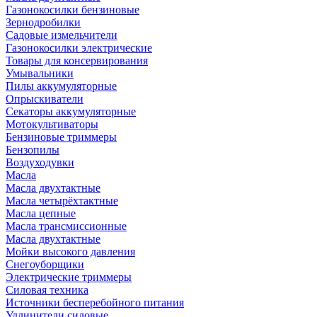
Газонокосилки бензиновые
Зернодробилки
Садовые измельчители
Газонокосилки электрические
Товары для консервирования
Умывальники
Пилы аккумуляторные
Опрыскиватели
Секаторы аккумуляторные
Мотокультиваторы
Бензиновые триммеры
Бензопилы
Воздуходувки
Масла
Масла двухтактные
Масла четырёхтактные
Масла цепные
Масла трансмиссионные
Масла двухтактные
Мойки высокого давления
Снегоуборщики
Электрические триммеры
Силовая техника
Источники бесперебойного питания
Удлинители силовые