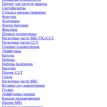
Прочее для средств защиты
Светофильтры
Стёкла к маскам сварщика
Фартуки
Хозтовары
Плиты бытовые
Жиклёры
Шланги поливочные
Расходные части MIG/TIG/CUT
Расходные части CUT
Головки плазмотронов
Диффузоры
Катоды
Наборы
Наборы балеринок
Насадки
Прочее CUT
Сопла
Расходные части MIG
Вставки под наконечники
Гусаки
Диффузоры газовые
Каналы направляющие
Прочее MIG
Сварочные наконечники