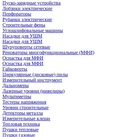
Пуско-зарядные устройства
Лобзики электрические
Перфораторы
Рубанки электрические
Строительные фены
Углошлифовальные машины
Насадки для УШМ
Насадки для УШМ
Шуруповерты сетевые
Реноваторы многофункциональные (МФИ)
Оснастка для МФИ
Оснастка для МФИ
Гайковерты
Циркулярные (дисковые) пилы
Измерительный инструмент
Дальномеры
Лазерные уровни (нивелиры)
Мультиметры
Тестеры напряжения
Уровни строительные
Детекторы металла
Измерительные клещи
Тепловая техника
Пушки тепловые
Пушки газовые