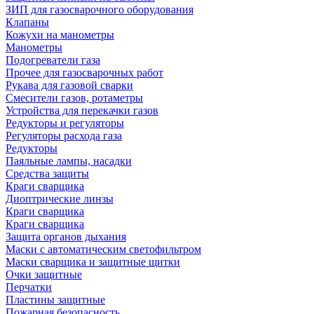
ЗИП для газосварочного оборудования
Клапаны
Кожухи на манометры
Манометры
Подогреватели газа
Прочее для газосварочных работ
Рукава для газовой сварки
Смесители газов, ротаметры
Устройства для перекачки газов
Редукторы и регуляторы
Регуляторы расхода газа
Редукторы
Паяльные лампы, насадки
Средства защиты
Краги сварщика
Диоптрические линзы
Краги сварщика
Краги сварщика
Защита органов дыхания
Маски с автоматическим светофильтром
Маски сварщика и защитные щитки
Очки защитные
Перчатки
Пластины защитные
Пожарная безопасность