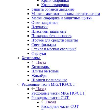
Краги сварщика
Краги сварщика
Защита органов дыхания
Маски с автоматическим светофильтром
Маски сварщика и защитные щитки
Очки защитные
Перчатки
Пластины защитные
Пожарная безопасность
Прочее для средств защиты
Светофильтры
Стёкла к маскам сварщика
Фартуки
Хозтовары
Назад
Хозтовары
Плиты бытовые
Жиклёры
Шланги поливочные
Расходные части MIG/TIG/CUT
Назад
Расходные части MIG/TIG/CUT
Расходные части CUT
Назад
Расходные части CUT