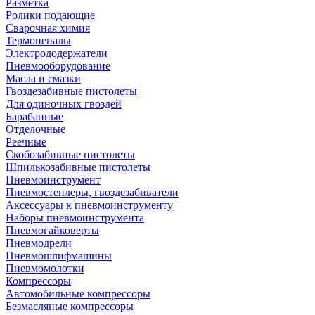
Разметка
Ролики подающие
Сварочная химия
Термопеналы
Электрододержатели
Пневмооборудование
Масла и смазки
Гвоздезабивные пистолеты
Для одиночных гвоздей
Барабанные
Отделочные
Реечные
Скобозабивные пистолеты
Шпилькозабивные пистолеты
Пневмоинструмент
Пневмостеплеры, гвоздезабиватели
Аксессуары к пневмоинструменту
Наборы пневмоинструмента
Пневмогайковерты
Пневмодрели
Пневмошлифмашины
Пневмомолотки
Компрессоры
Автомобильные компрессоры
Безмасляные компрессоры