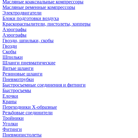
Масляные коаксиальные компрессоры
Масляные ременные компрессоры
Электродвигатели
Блоки подготовки воздуха
Краскораспылители, пистолеты, хопперы
Аэрографы
Аэрографы
Гвозди, шпильки, скобы
Гвозди
Скобы
Шпильки
Шланги пневматические
Витые шланги
Резиновые шланги
Пневмотрубки
Быстросъемные соединения и фитинги
Быстросъемы
Елочки
Краны
Переходники Х-образные
Резьбовые соединители
Тройники
Уголки
Фитинги
Пневмопистолеты