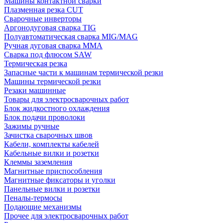
Машины контактной сварки
Плазменная резка CUT
Сварочные инверторы
Аргонодуговая сварка TIG
Полуавтоматическая сварка MIG/MAG
Ручная дуговая сварка MMA
Сварка под флюсом SAW
Термическая резка
Запасные части к машинам термической резки
Машины термической резки
Резаки машинные
Товары для электросварочных работ
Блок жидкостного охлаждения
Блок подачи проволоки
Зажимы ручные
Зачистка сварочных швов
Кабели, комплекты кабелей
Кабельные вилки и розетки
Клеммы заземления
Магнитные приспособления
Магнитные фиксаторы и уголки
Панельные вилки и розетки
Пеналы-термосы
Подающие механизмы
Прочее для электросварочных работ