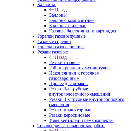
Баллоны
Назад
Баллоны
Баллоны композитные
Баллоны стальные
Газовые баллончики и картриджи
Горелки газовоздушные
Газовые горелки
Горелки газосварочные
Резаки газовые
Назад
Резаки газовые
Гайки крепления мундштуков
Наконечники к горелкам
газосварочным
Прочее для резаков
Резаки 3-х трубные
внутриголовочного смешения
Резаки 3-х трубные внутрисоплового
смешения
Резаки инжекторные
Резаки керосиновые
Узлы вентилей и ремкомплекты
Товары для газосварочных работ
Назад