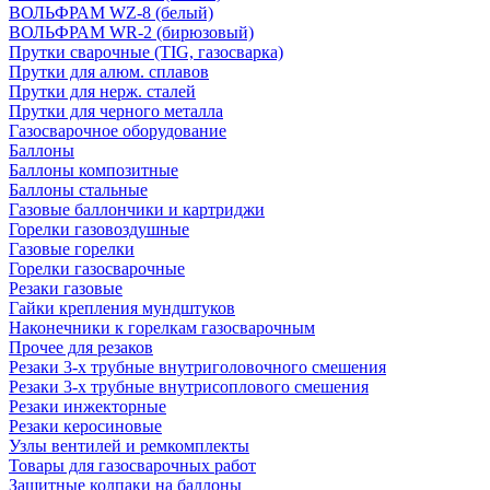
ВОЛЬФРАМ WZ-8 (белый)
ВОЛЬФРАМ WR-2 (бирюзовый)
Прутки сварочные (TIG, газосварка)
Прутки для алюм. сплавов
Прутки для нерж. сталей
Прутки для черного металла
Газосварочное оборудование
Баллоны
Баллоны композитные
Баллоны стальные
Газовые баллончики и картриджи
Горелки газовоздушные
Газовые горелки
Горелки газосварочные
Резаки газовые
Гайки крепления мундштуков
Наконечники к горелкам газосварочным
Прочее для резаков
Резаки 3-х трубные внутриголовочного смешения
Резаки 3-х трубные внутрисоплового смешения
Резаки инжекторные
Резаки керосиновые
Узлы вентилей и ремкомплекты
Товары для газосварочных работ
Защитные колпаки на баллоны