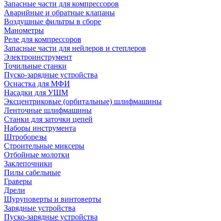
Запасные части для компрессоров
Аварийные и обратные клапаны
Воздушные фильтры в сборе
Манометры
Реле для компрессоров
Запасные части для нейлеров и степлеров
Электроинструмент
Точильные станки
Пуско-зарядные устройства
Оснастка для МФИ
Насадки для УШМ
Эксцентриковые (орбитальные) шлифмашины
Ленточные шлифмашины
Станки для заточки цепей
Наборы инструмента
Штроборезы
Строительные миксеры
Отбойные молотки
Заклепочники
Пилы сабельные
Граверы
Дрели
Шуруповерты и винтоверты
Зарядные устройства
Пуско-зарядные устройства