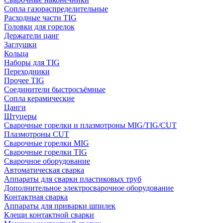
Сопла газораспределительные
Расходные части TIG
Головки для горелок
Держатели цанг
Заглушки
Кольца
Наборы для TIG
Переходники
Прочее TIG
Соединители быстросъёмные
Сопла керамические
Цанги
Штуцеры
Сварочные горелки и плазмотроны MIG/TIG/CUT
Плазмотроны CUT
Сварочные горелки MIG
Сварочные горелки TIG
Сварочное оборудование
Автоматическая сварка
Аппараты для сварки пластиковых труб
Дополнительное электросварочное оборудование
Контактная сварка
Аппараты для приварки шпилек
Клещи контактной сварки