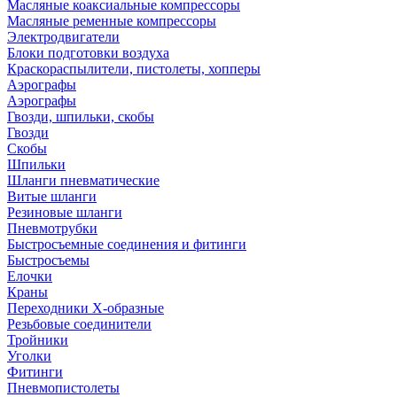
Масляные коаксиальные компрессоры
Масляные ременные компрессоры
Электродвигатели
Блоки подготовки воздуха
Краскораспылители, пистолеты, хопперы
Аэрографы
Аэрографы
Гвозди, шпильки, скобы
Гвозди
Скобы
Шпильки
Шланги пневматические
Витые шланги
Резиновые шланги
Пневмотрубки
Быстросъемные соединения и фитинги
Быстросъемы
Елочки
Краны
Переходники Х-образные
Резьбовые соединители
Тройники
Уголки
Фитинги
Пневмопистолеты