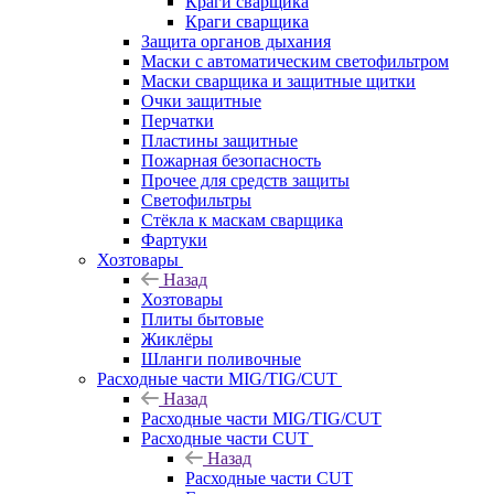
Краги сварщика
Краги сварщика
Защита органов дыхания
Маски с автоматическим светофильтром
Маски сварщика и защитные щитки
Очки защитные
Перчатки
Пластины защитные
Пожарная безопасность
Прочее для средств защиты
Светофильтры
Стёкла к маскам сварщика
Фартуки
Хозтовары
Назад
Хозтовары
Плиты бытовые
Жиклёры
Шланги поливочные
Расходные части MIG/TIG/CUT
Назад
Расходные части MIG/TIG/CUT
Расходные части CUT
Назад
Расходные части CUT