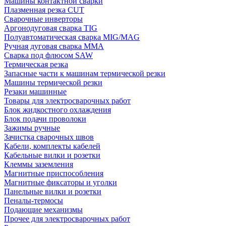
Машины контактной сварки
Плазменная резка CUT
Сварочные инверторы
Аргонодуговая сварка TIG
Полуавтоматическая сварка MIG/MAG
Ручная дуговая сварка MMA
Сварка под флюсом SAW
Термическая резка
Запасные части к машинам термической резки
Машины термической резки
Резаки машинные
Товары для электросварочных работ
Блок жидкостного охлаждения
Блок подачи проволоки
Зажимы ручные
Зачистка сварочных швов
Кабели, комплекты кабелей
Кабельные вилки и розетки
Клеммы заземления
Магнитные приспособления
Магнитные фиксаторы и уголки
Панельные вилки и розетки
Пеналы-термосы
Подающие механизмы
Прочее для электросварочных работ