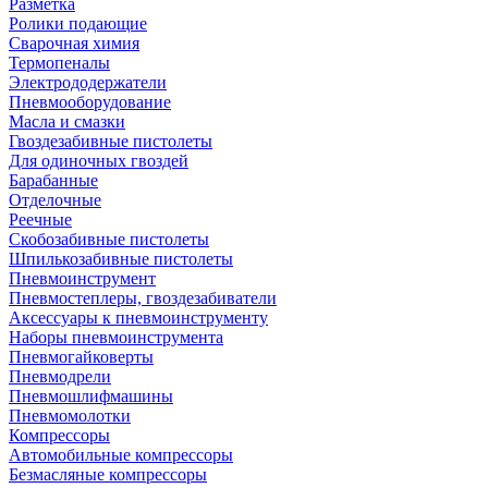
Разметка
Ролики подающие
Сварочная химия
Термопеналы
Электрододержатели
Пневмооборудование
Масла и смазки
Гвоздезабивные пистолеты
Для одиночных гвоздей
Барабанные
Отделочные
Реечные
Скобозабивные пистолеты
Шпилькозабивные пистолеты
Пневмоинструмент
Пневмостеплеры, гвоздезабиватели
Аксессуары к пневмоинструменту
Наборы пневмоинструмента
Пневмогайковерты
Пневмодрели
Пневмошлифмашины
Пневмомолотки
Компрессоры
Автомобильные компрессоры
Безмасляные компрессоры