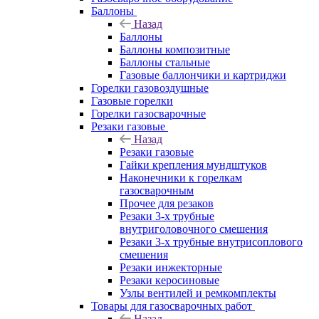
Баллоны
Назад
Баллоны
Баллоны композитные
Баллоны стальные
Газовые баллончики и картриджи
Горелки газовоздушные
Газовые горелки
Горелки газосварочные
Резаки газовые
Назад
Резаки газовые
Гайки крепления мундштуков
Наконечники к горелкам
газосварочным
Прочее для резаков
Резаки 3-х трубные
внутриголовочного смешения
Резаки 3-х трубные внутрисоплового
смешения
Резаки инжекторные
Резаки керосиновые
Узлы вентилей и ремкомплекты
Товары для газосварочных работ
Назад