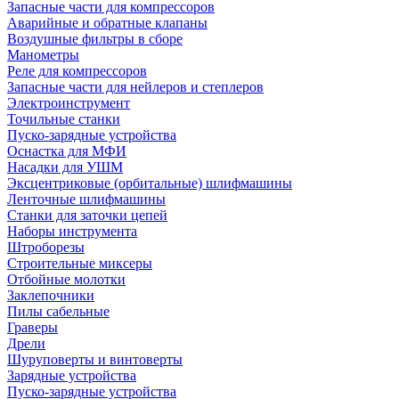
Запасные части для компрессоров
Аварийные и обратные клапаны
Воздушные фильтры в сборе
Манометры
Реле для компрессоров
Запасные части для нейлеров и степлеров
Электроинструмент
Точильные станки
Пуско-зарядные устройства
Оснастка для МФИ
Насадки для УШМ
Эксцентриковые (орбитальные) шлифмашины
Ленточные шлифмашины
Станки для заточки цепей
Наборы инструмента
Штроборезы
Строительные миксеры
Отбойные молотки
Заклепочники
Пилы сабельные
Граверы
Дрели
Шуруповерты и винтоверты
Зарядные устройства
Пуско-зарядные устройства