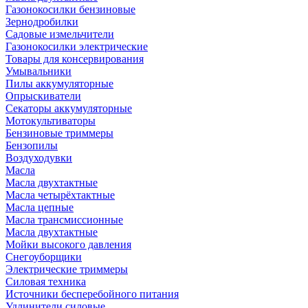
Газонокосилки бензиновые
Зернодробилки
Садовые измельчители
Газонокосилки электрические
Товары для консервирования
Умывальники
Пилы аккумуляторные
Опрыскиватели
Секаторы аккумуляторные
Мотокультиваторы
Бензиновые триммеры
Бензопилы
Воздуходувки
Масла
Масла двухтактные
Масла четырёхтактные
Масла цепные
Масла трансмиссионные
Масла двухтактные
Мойки высокого давления
Снегоуборщики
Электрические триммеры
Силовая техника
Источники бесперебойного питания
Удлинители силовые