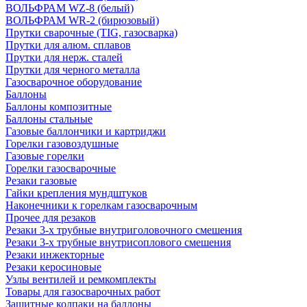
ВОЛЬФРАМ WZ-8 (белый)
ВОЛЬФРАМ WR-2 (бирюзовый)
Прутки сварочные (TIG, газосварка)
Прутки для алюм. сплавов
Прутки для нерж. сталей
Прутки для черного металла
Газосварочное оборудование
Баллоны
Баллоны композитные
Баллоны стальные
Газовые баллончики и картриджи
Горелки газовоздушные
Газовые горелки
Горелки газосварочные
Резаки газовые
Гайки крепления мундштуков
Наконечники к горелкам газосварочным
Прочее для резаков
Резаки 3-х трубные внутриголовочного смешения
Резаки 3-х трубные внутрисоплового смешения
Резаки инжекторные
Резаки керосиновые
Узлы вентилей и ремкомплекты
Товары для газосварочных работ
Защитные колпаки на баллоны