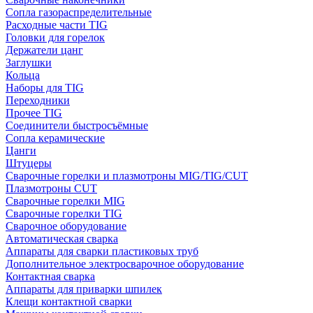
Сопла газораспределительные
Расходные части TIG
Головки для горелок
Держатели цанг
Заглушки
Кольца
Наборы для TIG
Переходники
Прочее TIG
Соединители быстросъёмные
Сопла керамические
Цанги
Штуцеры
Сварочные горелки и плазмотроны MIG/TIG/CUT
Плазмотроны CUT
Сварочные горелки MIG
Сварочные горелки TIG
Сварочное оборудование
Автоматическая сварка
Аппараты для сварки пластиковых труб
Дополнительное электросварочное оборудование
Контактная сварка
Аппараты для приварки шпилек
Клещи контактной сварки