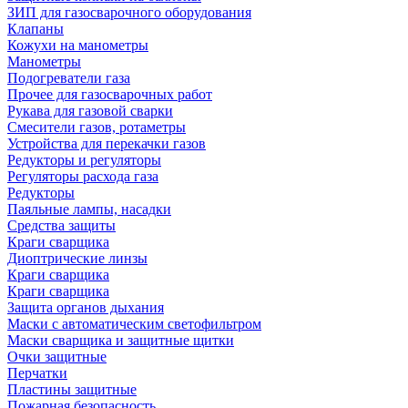
ЗИП для газосварочного оборудования
Клапаны
Кожухи на манометры
Манометры
Подогреватели газа
Прочее для газосварочных работ
Рукава для газовой сварки
Смесители газов, ротаметры
Устройства для перекачки газов
Редукторы и регуляторы
Регуляторы расхода газа
Редукторы
Паяльные лампы, насадки
Средства защиты
Краги сварщика
Диоптрические линзы
Краги сварщика
Краги сварщика
Защита органов дыхания
Маски с автоматическим светофильтром
Маски сварщика и защитные щитки
Очки защитные
Перчатки
Пластины защитные
Пожарная безопасность