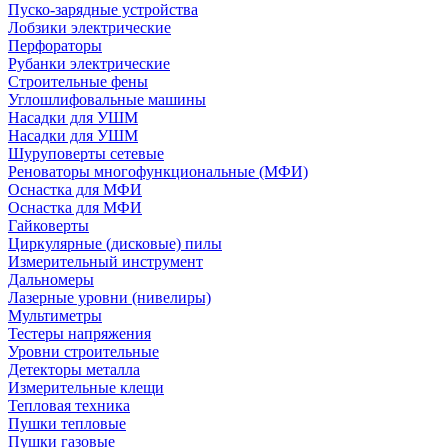
Пуско-зарядные устройства
Лобзики электрические
Перфораторы
Рубанки электрические
Строительные фены
Углошлифовальные машины
Насадки для УШМ
Насадки для УШМ
Шуруповерты сетевые
Реноваторы многофункциональные (МФИ)
Оснастка для МФИ
Оснастка для МФИ
Гайковерты
Циркулярные (дисковые) пилы
Измерительный инструмент
Дальномеры
Лазерные уровни (нивелиры)
Мультиметры
Тестеры напряжения
Уровни строительные
Детекторы металла
Измерительные клещи
Тепловая техника
Пушки тепловые
Пушки газовые