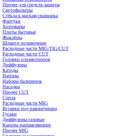
Прочее для средств защиты
Светофильтры
Стёкла к маскам сварщика
Фартуки
Хозтовары
Плиты бытовые
Жиклёры
Шланги поливочные
Расходные части MIG/TIG/CUT
Расходные части CUT
Головки плазмотронов
Диффузоры
Катоды
Наборы
Наборы балеринок
Насадки
Прочее CUT
Сопла
Расходные части MIG
Вставки под наконечники
Гусаки
Диффузоры газовые
Каналы направляющие
Прочее MIG
Сварочные наконечники