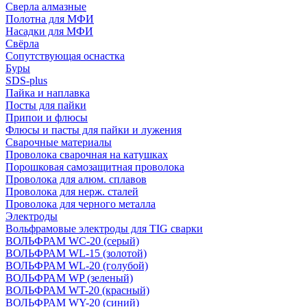
Сверла алмазные
Полотна для МФИ
Насадки для МФИ
Свёрла
Сопутствующая оснастка
Буры
SDS-plus
Пайка и наплавка
Посты для пайки
Припои и флюсы
Флюсы и пасты для пайки и лужения
Сварочные материалы
Проволока сварочная на катушках
Порошковая самозащитная проволока
Проволока для алюм. сплавов
Проволока для нерж. сталей
Проволока для черного металла
Электроды
Вольфрамовые электроды для TIG сварки
ВОЛЬФРАМ WC-20 (серый)
ВОЛЬФРАМ WL-15 (золотой)
ВОЛЬФРАМ WL-20 (голубой)
ВОЛЬФРАМ WP (зеленый)
ВОЛЬФРАМ WT-20 (красный)
ВОЛЬФРАМ WY-20 (синий)