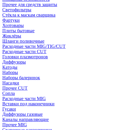
Прочее для средств защиты
Светофильтры
Стёкла к маскам сварщика
Фартуки
Хозтовары
Плиты бытовые
Жиклёры
Шланги поливочные
Расходные части MIG/TIG/CUT
Расходные части CUT
Головки плазмотронов
Диффузоры
Катоды
Наборы
Наборы балеринок
Насадки
Прочее CUT
Сопла
Расходные части MIG
Вставки под наконечники
Гусаки
Диффузоры газовые
Каналы направляющие
Прочее MIG
Сварочные наконечники