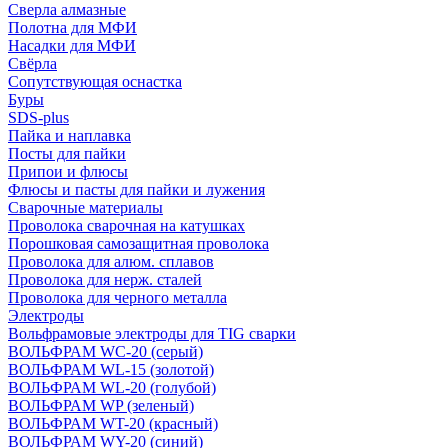
Сверла алмазные
Полотна для МФИ
Насадки для МФИ
Свёрла
Сопутствующая оснастка
Буры
SDS-plus
Пайка и наплавка
Посты для пайки
Припои и флюсы
Флюсы и пасты для пайки и лужения
Сварочные материалы
Проволока сварочная на катушках
Порошковая самозащитная проволока
Проволока для алюм. сплавов
Проволока для нерж. сталей
Проволока для черного металла
Электроды
Вольфрамовые электроды для TIG сварки
ВОЛЬФРАМ WC-20 (серый)
ВОЛЬФРАМ WL-15 (золотой)
ВОЛЬФРАМ WL-20 (голубой)
ВОЛЬФРАМ WP (зеленый)
ВОЛЬФРАМ WT-20 (красный)
ВОЛЬФРАМ WY-20 (синий)