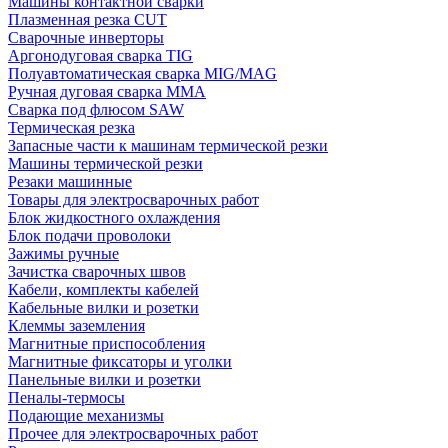
Машины контактной сварки
Плазменная резка CUT
Сварочные инверторы
Аргонодуговая сварка TIG
Полуавтоматическая сварка MIG/MAG
Ручная дуговая сварка MMA
Сварка под флюсом SAW
Термическая резка
Запасные части к машинам термической резки
Машины термической резки
Резаки машинные
Товары для электросварочных работ
Блок жидкостного охлаждения
Блок подачи проволоки
Зажимы ручные
Зачистка сварочных швов
Кабели, комплекты кабелей
Кабельные вилки и розетки
Клеммы заземления
Магнитные приспособления
Магнитные фиксаторы и уголки
Панельные вилки и розетки
Пеналы-термосы
Подающие механизмы
Прочее для электросварочных работ