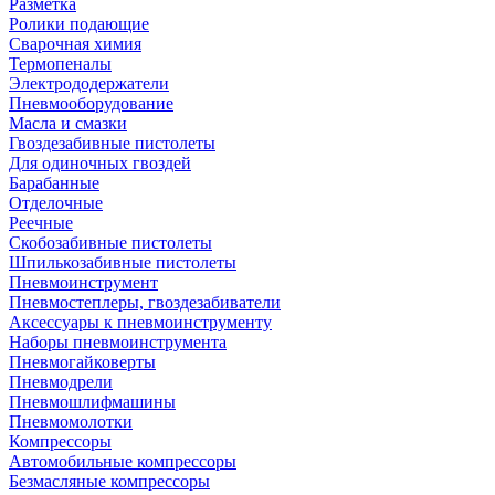
Разметка
Ролики подающие
Сварочная химия
Термопеналы
Электрододержатели
Пневмооборудование
Масла и смазки
Гвоздезабивные пистолеты
Для одиночных гвоздей
Барабанные
Отделочные
Реечные
Скобозабивные пистолеты
Шпилькозабивные пистолеты
Пневмоинструмент
Пневмостеплеры, гвоздезабиватели
Аксессуары к пневмоинструменту
Наборы пневмоинструмента
Пневмогайковерты
Пневмодрели
Пневмошлифмашины
Пневмомолотки
Компрессоры
Автомобильные компрессоры
Безмасляные компрессоры