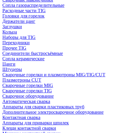
Сопла газораспределительные
Расходные части TIG
Головки для горелок
Держатели цанг
Заглушки
Кольца
Наборы для TIG
Переходники
Прочее TIG
Соединители быстросъёмные
Сопла керамические
Цанги
Штуцеры
Сварочные горелки и плазмотроны MIG/TIG/CUT
Плазмотроны CUT
Сварочные горелки MIG
Сварочные горелки TIG
Сварочное оборудование
Автоматическая сварка
Аппараты для сварки пластиковых труб
Дополнительное электросварочное оборудование
Контактная сварка
Аппараты для приварки шпилек
Клещи контактной сварки