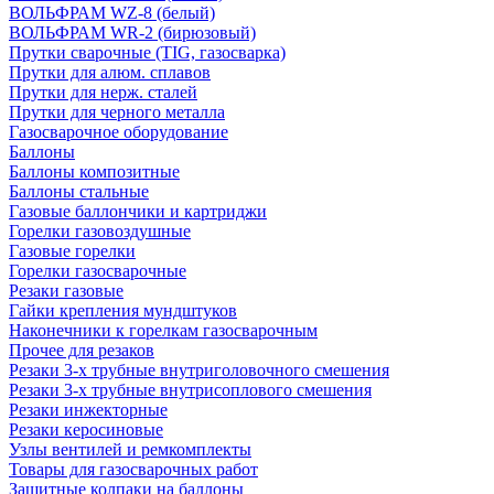
ВОЛЬФРАМ WZ-8 (белый)
ВОЛЬФРАМ WR-2 (бирюзовый)
Прутки сварочные (TIG, газосварка)
Прутки для алюм. сплавов
Прутки для нерж. сталей
Прутки для черного металла
Газосварочное оборудование
Баллоны
Баллоны композитные
Баллоны стальные
Газовые баллончики и картриджи
Горелки газовоздушные
Газовые горелки
Горелки газосварочные
Резаки газовые
Гайки крепления мундштуков
Наконечники к горелкам газосварочным
Прочее для резаков
Резаки 3-х трубные внутриголовочного смешения
Резаки 3-х трубные внутрисоплового смешения
Резаки инжекторные
Резаки керосиновые
Узлы вентилей и ремкомплекты
Товары для газосварочных работ
Защитные колпаки на баллоны