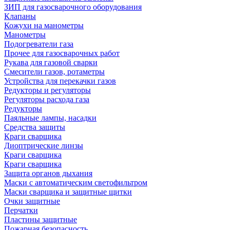
ЗИП для газосварочного оборудования
Клапаны
Кожухи на манометры
Манометры
Подогреватели газа
Прочее для газосварочных работ
Рукава для газовой сварки
Смесители газов, ротаметры
Устройства для перекачки газов
Редукторы и регуляторы
Регуляторы расхода газа
Редукторы
Паяльные лампы, насадки
Средства защиты
Краги сварщика
Диоптрические линзы
Краги сварщика
Краги сварщика
Защита органов дыхания
Маски с автоматическим светофильтром
Маски сварщика и защитные щитки
Очки защитные
Перчатки
Пластины защитные
Пожарная безопасность