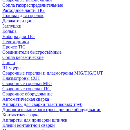
Сопла газораспределительные
Расходные части TIG
Головки для горелок
Держатели цанг
Заглушки
Кольца
Наборы для TIG
Переходники
Прочее TIG
Соединители быстросъёмные
Сопла керамические
Цанги
Штуцеры
Сварочные горелки и плазмотроны MIG/TIG/CUT
Плазмотроны CUT
Сварочные горелки MIG
Сварочные горелки TIG
Сварочное оборудование
Автоматическая сварка
Аппараты для сварки пластиковых труб
Дополнительное электросварочное оборудование
Контактная сварка
Аппараты для приварки шпилек
Клещи контактной сварки