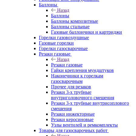
Баллоны
Назад
Баллоны
Баллоны композитные
Баллоны стальные
Газовые баллончики и картриджи
Горелки газовоздушные
Газовые горелки
Горелки газосварочные
Резаки газовые
Назад
Резаки газовые
Гайки крепления мундштуков
Наконечники к горелкам
газосварочным
Прочее для резаков
Резаки 3-х трубные
внутриголовочного смешения
Резаки 3-х трубные внутрисоплового
смешения
Резаки инжекторные
Резаки керосиновые
Узлы вентилей и ремкомплекты
Товары для газосварочных работ
Назад