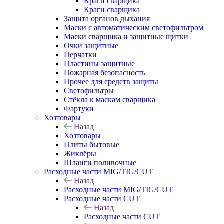
Краги сварщика
Краги сварщика
Защита органов дыхания
Маски с автоматическим светофильтром
Маски сварщика и защитные щитки
Очки защитные
Перчатки
Пластины защитные
Пожарная безопасность
Прочее для средств защиты
Светофильтры
Стёкла к маскам сварщика
Фартуки
Хозтовары
Назад
Хозтовары
Плиты бытовые
Жиклёры
Шланги поливочные
Расходные части MIG/TIG/CUT
Назад
Расходные части MIG/TIG/CUT
Расходные части CUT
Назад
Расходные части CUT