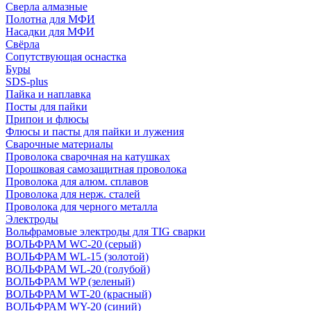
Сверла алмазные
Полотна для МФИ
Насадки для МФИ
Свёрла
Сопутствующая оснастка
Буры
SDS-plus
Пайка и наплавка
Посты для пайки
Припои и флюсы
Флюсы и пасты для пайки и лужения
Сварочные материалы
Проволока сварочная на катушках
Порошковая самозащитная проволока
Проволока для алюм. сплавов
Проволока для нерж. сталей
Проволока для черного металла
Электроды
Вольфрамовые электроды для TIG сварки
ВОЛЬФРАМ WC-20 (серый)
ВОЛЬФРАМ WL-15 (золотой)
ВОЛЬФРАМ WL-20 (голубой)
ВОЛЬФРАМ WP (зеленый)
ВОЛЬФРАМ WT-20 (красный)
ВОЛЬФРАМ WY-20 (синий)