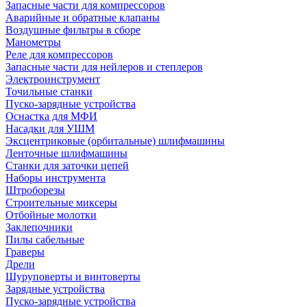
Запасные части для компрессоров
Аварийные и обратные клапаны
Воздушные фильтры в сборе
Манометры
Реле для компрессоров
Запасные части для нейлеров и степлеров
Электроинструмент
Точильные станки
Пуско-зарядные устройства
Оснастка для МФИ
Насадки для УШМ
Эксцентриковые (орбитальные) шлифмашины
Ленточные шлифмашины
Станки для заточки цепей
Наборы инструмента
Штроборезы
Строительные миксеры
Отбойные молотки
Заклепочники
Пилы сабельные
Граверы
Дрели
Шуруповерты и винтоверты
Зарядные устройства
Пуско-зарядные устройства