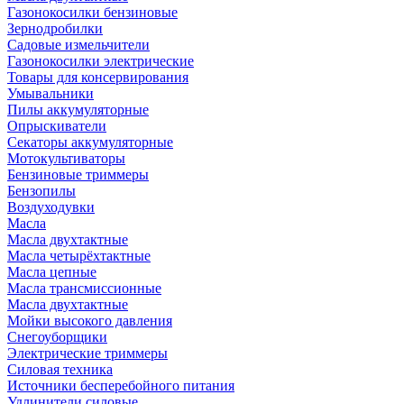
Газонокосилки бензиновые
Зернодробилки
Садовые измельчители
Газонокосилки электрические
Товары для консервирования
Умывальники
Пилы аккумуляторные
Опрыскиватели
Секаторы аккумуляторные
Мотокультиваторы
Бензиновые триммеры
Бензопилы
Воздуходувки
Масла
Масла двухтактные
Масла четырёхтактные
Масла цепные
Масла трансмиссионные
Масла двухтактные
Мойки высокого давления
Снегоуборщики
Электрические триммеры
Силовая техника
Источники бесперебойного питания
Удлинители силовые