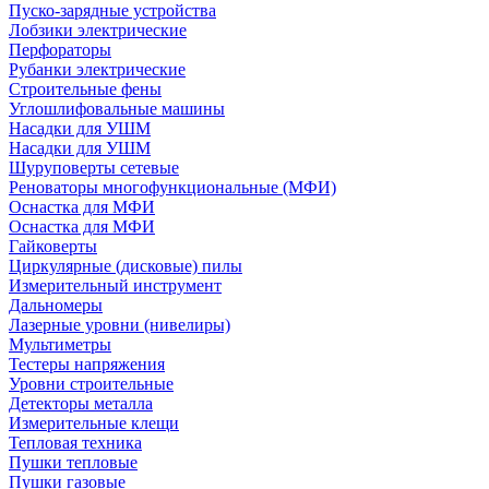
Пуско-зарядные устройства
Лобзики электрические
Перфораторы
Рубанки электрические
Строительные фены
Углошлифовальные машины
Насадки для УШМ
Насадки для УШМ
Шуруповерты сетевые
Реноваторы многофункциональные (МФИ)
Оснастка для МФИ
Оснастка для МФИ
Гайковерты
Циркулярные (дисковые) пилы
Измерительный инструмент
Дальномеры
Лазерные уровни (нивелиры)
Мультиметры
Тестеры напряжения
Уровни строительные
Детекторы металла
Измерительные клещи
Тепловая техника
Пушки тепловые
Пушки газовые