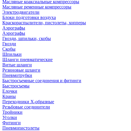
Масляные коаксиальные компрессоры
Масляные ременные компрессоры
Электродвигатели
Блоки подготовки воздуха
Краскораспылители, пистолеты, хопперы
Аэрографы
Аэрографы
Гвозди, шпильки, скобы
Гвозди
Скобы
Шпильки
Шланги пневматические
Витые шланги
Резиновые шланги
Пневмотрубки
Быстросъемные соединения и фитинги
Быстросъемы
Елочки
Краны
Переходники Х-образные
Резьбовые соединители
Тройники
Уголки
Фитинги
Пневмопистолеты