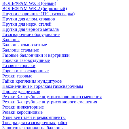
ВОЛЬФРАМ WZ-8 (белый)
ВОЛЬФРАМ WR-2 (бирюзовый)
Прутки сварочные (TIG, газосварка)
Прутки для алюм. сплавов
Прутки для нерж. сталей
Прутки для черного металла
Газосварочное оборудование
Баллоны
Баллоны композитные
Баллоны стальные
Газовые баллончики и картриджи
Горелки газовоздушные
Газовые горелки
Горелки газосварочные
Резаки газовые
Гайки крепления мундштуков
Наконечники к горелкам газосварочным
Прочее для резаков
Резаки 3-х трубные внутриголовочного смешения
Резаки 3-х трубные внутрисоплового смешения
Резаки инжекторные
Резаки керосиновые
Узлы вентилей и ремкомплекты
Товары для газосварочных работ
Защитные колпаки на баллоны