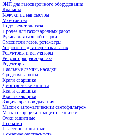
ЗИП для газосварочного оборудования
Клапаны
Кожухи на манометры
Манометры
Подогреватели газа
Прочее для газосварочных работ
Рукава для газовой сварки
Смесители газов, ротаметры
Устройства для перекачки газов
Редукторы и регуляторы
Регуляторы расхода газа
Редукторы
Паяльные лампы, насадки
Средства защиты
Краги сварщика
Диоптрические линзы
Краги сварщика
Краги сварщика
Защита органов дыхания
Маски с автоматическим светофильтром
Маски сварщика и защитные щитки
Очки защитные
Перчатки
Пластины защитные
Пожарная безопасность