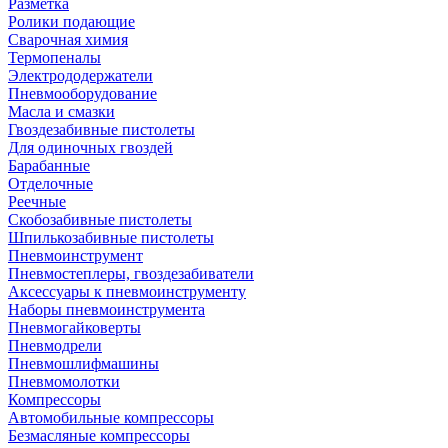
Разметка
Ролики подающие
Сварочная химия
Термопеналы
Электрододержатели
Пневмооборудование
Масла и смазки
Гвоздезабивные пистолеты
Для одиночных гвоздей
Барабанные
Отделочные
Реечные
Скобозабивные пистолеты
Шпилькозабивные пистолеты
Пневмоинструмент
Пневмостеплеры, гвоздезабиватели
Аксессуары к пневмоинструменту
Наборы пневмоинструмента
Пневмогайковерты
Пневмодрели
Пневмошлифмашины
Пневмомолотки
Компрессоры
Автомобильные компрессоры
Безмасляные компрессоры