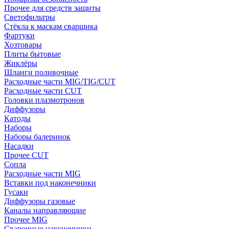
Прочее для средств защиты
Светофильтры
Стёкла к маскам сварщика
Фартуки
Хозтовары
Плиты бытовые
Жиклёры
Шланги поливочные
Расходные части MIG/TIG/CUT
Расходные части CUT
Головки плазмотронов
Диффузоры
Катоды
Наборы
Наборы балеринок
Насадки
Прочее CUT
Сопла
Расходные части MIG
Вставки под наконечники
Гусаки
Диффузоры газовые
Каналы направляющие
Прочее MIG
Сварочные наконечники