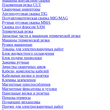
Машины контактной сварки
Плазменная резка CUT
Сварочные инверторы
Аргонодуговая сварка TIG
Полуавтоматическая сварка MIG/MAG
Ручная дуговая сварка MMA
Сварка под флюсом SAW
Термическая резка
Запасные части к машинам термической резки
Машины термической резки
Резаки машинные
Товары для электросварочных работ
Блок жидкостного охлаждения
Блок подачи проволоки
Зажимы ручные
Зачистка сварочных швов
Кабели, комплекты кабелей
Кабельные вилки и розетки
Клеммы заземления
Магнитные приспособления
Магнитные фиксаторы и уголки
Панельные вилки и розетки
Пеналы-термосы
Подающие механизмы
Прочее для электросварочных работ