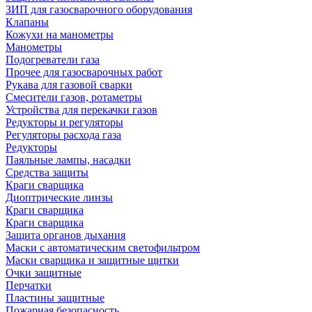
ЗИП для газосварочного оборудования
Клапаны
Кожухи на манометры
Манометры
Подогреватели газа
Прочее для газосварочных работ
Рукава для газовой сварки
Смесители газов, ротаметры
Устройства для перекачки газов
Редукторы и регуляторы
Регуляторы расхода газа
Редукторы
Паяльные лампы, насадки
Средства защиты
Краги сварщика
Диоптрические линзы
Краги сварщика
Краги сварщика
Защита органов дыхания
Маски с автоматическим светофильтром
Маски сварщика и защитные щитки
Очки защитные
Перчатки
Пластины защитные
Пожарная безопасность