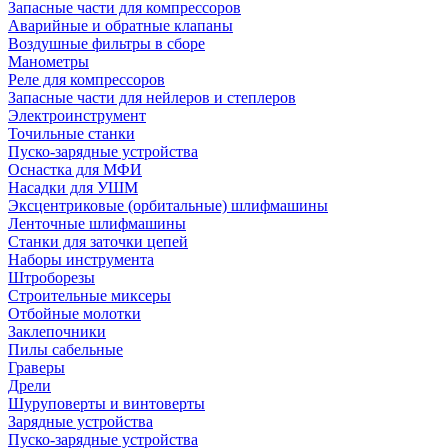
Запасные части для компрессоров
Аварийные и обратные клапаны
Воздушные фильтры в сборе
Манометры
Реле для компрессоров
Запасные части для нейлеров и степлеров
Электроинструмент
Точильные станки
Пуско-зарядные устройства
Оснастка для МФИ
Насадки для УШМ
Эксцентриковые (орбитальные) шлифмашины
Ленточные шлифмашины
Станки для заточки цепей
Наборы инструмента
Штроборезы
Строительные миксеры
Отбойные молотки
Заклепочники
Пилы сабельные
Граверы
Дрели
Шуруповерты и винтоверты
Зарядные устройства
Пуско-зарядные устройства