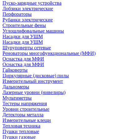
Пуско-зарядные устройства
Лобзики электрические
Перфораторы
Рубанки электрические
Строительные фены
Углошлифовальные машины
Насадки для УШМ
Насадки для УШМ
Шуруповерты сетевые
Реноваторы многофункциональные (МФИ)
Оснастка для МФИ
Оснастка для МФИ
Гайковерты
Циркулярные (дисковые) пилы
Измерительный инструмент
Дальномеры
Лазерные уровни (нивелиры)
Мультиметры
Тестеры напряжения
Уровни строительные
Детекторы металла
Измерительные клещи
Тепловая техника
Пушки тепловые
Пушки газовые