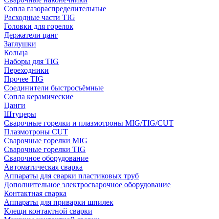
Сопла газораспределительные
Расходные части TIG
Головки для горелок
Держатели цанг
Заглушки
Кольца
Наборы для TIG
Переходники
Прочее TIG
Соединители быстросъёмные
Сопла керамические
Цанги
Штуцеры
Сварочные горелки и плазмотроны MIG/TIG/CUT
Плазмотроны CUT
Сварочные горелки MIG
Сварочные горелки TIG
Сварочное оборудование
Автоматическая сварка
Аппараты для сварки пластиковых труб
Дополнительное электросварочное оборудование
Контактная сварка
Аппараты для приварки шпилек
Клещи контактной сварки