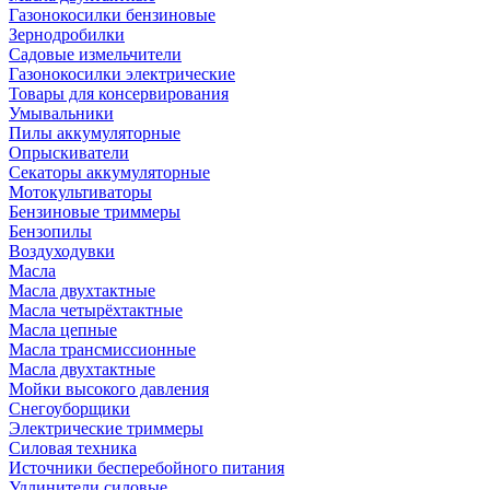
Газонокосилки бензиновые
Зернодробилки
Садовые измельчители
Газонокосилки электрические
Товары для консервирования
Умывальники
Пилы аккумуляторные
Опрыскиватели
Секаторы аккумуляторные
Мотокультиваторы
Бензиновые триммеры
Бензопилы
Воздуходувки
Масла
Масла двухтактные
Масла четырёхтактные
Масла цепные
Масла трансмиссионные
Масла двухтактные
Мойки высокого давления
Снегоуборщики
Электрические триммеры
Силовая техника
Источники бесперебойного питания
Удлинители силовые