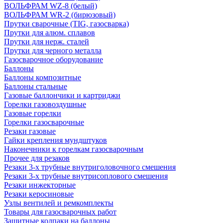
ВОЛЬФРАМ WZ-8 (белый)
ВОЛЬФРАМ WR-2 (бирюзовый)
Прутки сварочные (TIG, газосварка)
Прутки для алюм. сплавов
Прутки для нерж. сталей
Прутки для черного металла
Газосварочное оборудование
Баллоны
Баллоны композитные
Баллоны стальные
Газовые баллончики и картриджи
Горелки газовоздушные
Газовые горелки
Горелки газосварочные
Резаки газовые
Гайки крепления мундштуков
Наконечники к горелкам газосварочным
Прочее для резаков
Резаки 3-х трубные внутриголовочного смешения
Резаки 3-х трубные внутрисоплового смешения
Резаки инжекторные
Резаки керосиновые
Узлы вентилей и ремкомплекты
Товары для газосварочных работ
Защитные колпаки на баллоны