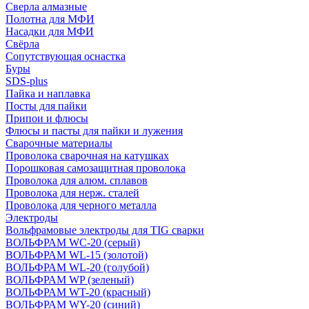
Сверла алмазные
Полотна для МФИ
Насадки для МФИ
Свёрла
Сопутствующая оснастка
Буры
SDS-plus
Пайка и наплавка
Посты для пайки
Припои и флюсы
Флюсы и пасты для пайки и лужения
Сварочные материалы
Проволока сварочная на катушках
Порошковая самозащитная проволока
Проволока для алюм. сплавов
Проволока для нерж. сталей
Проволока для черного металла
Электроды
Вольфрамовые электроды для TIG сварки
ВОЛЬФРАМ WC-20 (серый)
ВОЛЬФРАМ WL-15 (золотой)
ВОЛЬФРАМ WL-20 (голубой)
ВОЛЬФРАМ WP (зеленый)
ВОЛЬФРАМ WT-20 (красный)
ВОЛЬФРАМ WY-20 (синий)