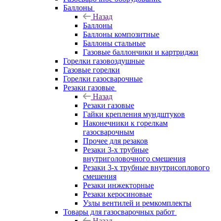
Баллоны
Назад
Баллоны
Баллоны композитные
Баллоны стальные
Газовые баллончики и картриджи
Горелки газовоздушные
Газовые горелки
Горелки газосварочные
Резаки газовые
Назад
Резаки газовые
Гайки крепления мундштуков
Наконечники к горелкам
газосварочным
Прочее для резаков
Резаки 3-х трубные
внутриголовочного смешения
Резаки 3-х трубные внутрисоплового
смешения
Резаки инжекторные
Резаки керосиновые
Узлы вентилей и ремкомплекты
Товары для газосварочных работ
Назад