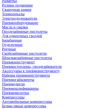
Разметка
Ролики подающие
Сварочная химия
Термопеналы
Электрододержатели
Пневмооборудование
Масла и смазки
Гвоздезабивные пистолеты
Для одиночных гвоздей
Барабанные
Отделочные
Реечные
Скобозабивные пистолеты
Шпилькозабивные пистолеты
Пневмоинструмент
Пневмостеплеры, гвоздезабиватели
Аксессуары к пневмоинструменту
Наборы пневмоинструмента
Пневмогайковерты
Пневмодрели
Пневмошлифмашины
Пневмомолотки
Компрессоры
Автомобильные компрессоры
Безмасляные компрессоры