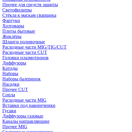
Прочее для средств защиты
Светофильтры
Стёкла к маскам сварщика
Фартуки
Хозтовары
Плиты бытовые
Жиклёры
Шланги поливочные
Расходные части MIG/TIG/CUT
Расходные части CUT
Головки плазмотронов
Диффузоры
Катоды
Наборы
Наборы балеринок
Насадки
Прочее CUT
Сопла
Расходные части MIG
Вставки под наконечники
Гусаки
Диффузоры газовые
Каналы направляющие
Прочее MIG
Сварочные наконечники