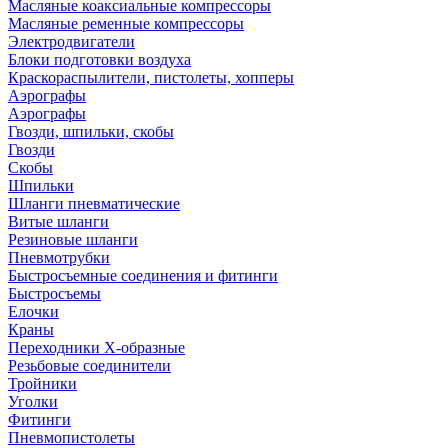
Масляные коаксиальные компрессоры
Масляные ременные компрессоры
Электродвигатели
Блоки подготовки воздуха
Краскораспылители, пистолеты, хопперы
Аэрографы
Аэрографы
Гвозди, шпильки, скобы
Гвозди
Скобы
Шпильки
Шланги пневматические
Витые шланги
Резиновые шланги
Пневмотрубки
Быстросъемные соединения и фитинги
Быстросъемы
Елочки
Краны
Переходники Х-образные
Резьбовые соединители
Тройники
Уголки
Фитинги
Пневмопистолеты