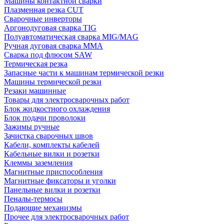
Машины контактной сварки
Плазменная резка CUT
Сварочные инверторы
Аргонодуговая сварка TIG
Полуавтоматическая сварка MIG/MAG
Ручная дуговая сварка MMA
Сварка под флюсом SAW
Термическая резка
Запасные части к машинам термической резки
Машины термической резки
Резаки машинные
Товары для электросварочных работ
Блок жидкостного охлаждения
Блок подачи проволоки
Зажимы ручные
Зачистка сварочных швов
Кабели, комплекты кабелей
Кабельные вилки и розетки
Клеммы заземления
Магнитные приспособления
Магнитные фиксаторы и уголки
Панельные вилки и розетки
Пеналы-термосы
Подающие механизмы
Прочее для электросварочных работ