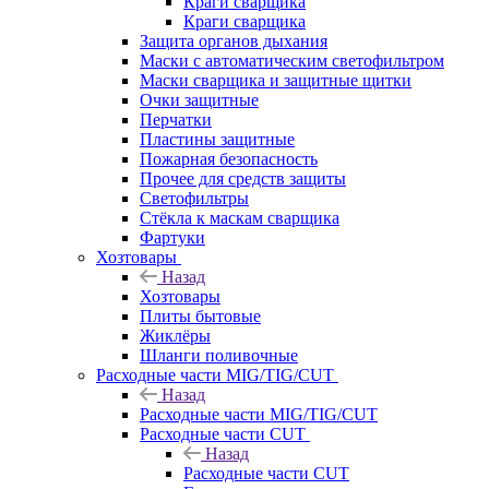
Краги сварщика
Краги сварщика
Защита органов дыхания
Маски с автоматическим светофильтром
Маски сварщика и защитные щитки
Очки защитные
Перчатки
Пластины защитные
Пожарная безопасность
Прочее для средств защиты
Светофильтры
Стёкла к маскам сварщика
Фартуки
Хозтовары
Назад
Хозтовары
Плиты бытовые
Жиклёры
Шланги поливочные
Расходные части MIG/TIG/CUT
Назад
Расходные части MIG/TIG/CUT
Расходные части CUT
Назад
Расходные части CUT