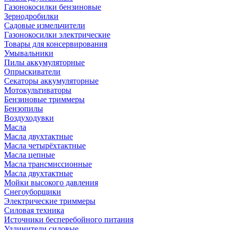
Газонокосилки бензиновые
Зернодробилки
Садовые измельчители
Газонокосилки электрические
Товары для консервирования
Умывальники
Пилы аккумуляторные
Опрыскиватели
Секаторы аккумуляторные
Мотокультиваторы
Бензиновые триммеры
Бензопилы
Воздуходувки
Масла
Масла двухтактные
Масла четырёхтактные
Масла цепные
Масла трансмиссионные
Масла двухтактные
Мойки высокого давления
Снегоуборщики
Электрические триммеры
Силовая техника
Источники бесперебойного питания
Удлинители силовые