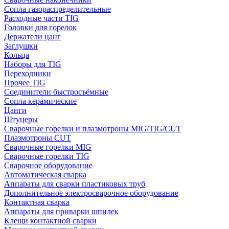
Сопла газораспределительные
Расходные части TIG
Головки для горелок
Держатели цанг
Заглушки
Кольца
Наборы для TIG
Переходники
Прочее TIG
Соединители быстросъёмные
Сопла керамические
Цанги
Штуцеры
Сварочные горелки и плазмотроны MIG/TIG/CUT
Плазмотроны CUT
Сварочные горелки MIG
Сварочные горелки TIG
Сварочное оборудование
Автоматическая сварка
Аппараты для сварки пластиковых труб
Дополнительное электросварочное оборудование
Контактная сварка
Аппараты для приварки шпилек
Клещи контактной сварки