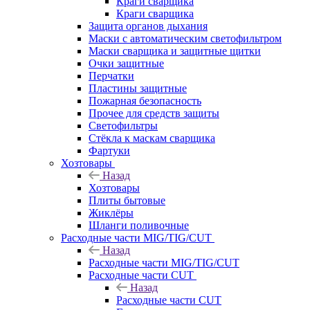
Краги сварщика
Краги сварщика
Защита органов дыхания
Маски с автоматическим светофильтром
Маски сварщика и защитные щитки
Очки защитные
Перчатки
Пластины защитные
Пожарная безопасность
Прочее для средств защиты
Светофильтры
Стёкла к маскам сварщика
Фартуки
Хозтовары
Назад
Хозтовары
Плиты бытовые
Жиклёры
Шланги поливочные
Расходные части MIG/TIG/CUT
Назад
Расходные части MIG/TIG/CUT
Расходные части CUT
Назад
Расходные части CUT