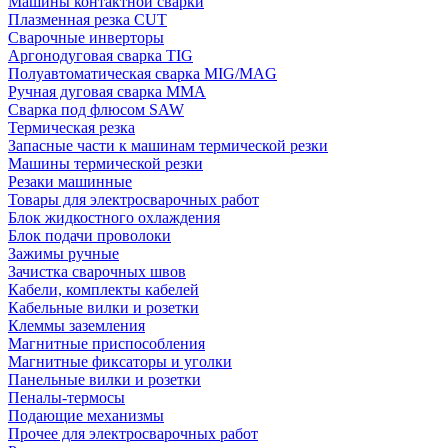
Машины контактной сварки
Плазменная резка CUT
Сварочные инверторы
Аргонодуговая сварка TIG
Полуавтоматическая сварка MIG/MAG
Ручная дуговая сварка MMA
Сварка под флюсом SAW
Термическая резка
Запасные части к машинам термической резки
Машины термической резки
Резаки машинные
Товары для электросварочных работ
Блок жидкостного охлаждения
Блок подачи проволоки
Зажимы ручные
Зачистка сварочных швов
Кабели, комплекты кабелей
Кабельные вилки и розетки
Клеммы заземления
Магнитные приспособления
Магнитные фиксаторы и уголки
Панельные вилки и розетки
Пеналы-термосы
Подающие механизмы
Прочее для электросварочных работ