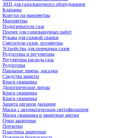
ЗИП для газосварочного оборудования
Клапаны
Кожухи на манометры
Манометры
Подогреватели газа
Прочее для газосварочных работ
Рукава для газовой сварки
Смесители газов, ротаметры
Устройства для перекачки газов
Редукторы и регуляторы
Регуляторы расхода газа
Редукторы
Паяльные лампы, насадки
Средства защиты
Краги сварщика
Диоптрические линзы
Краги сварщика
Краги сварщика
Защита органов дыхания
Маски с автоматическим светофильтром
Маски сварщика и защитные щитки
Очки защитные
Перчатки
Пластины защитные
Пожарная безопасность