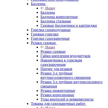
Баллоны
Назад
Баллоны
Баллоны композитные
Баллоны стальные
Газовые баллончики и картриджи
Горелки газовоздушные
Газовые горелки
Горелки газосварочные
Резаки газовые
Назад
Резаки газовые
Гайки крепления мундштуков
Наконечники к горелкам
газосварочным
Прочее для резаков
Резаки 3-х трубные
внутриголовочного смешения
Резаки 3-х трубные внутрисоплового
смешения
Резаки инжекторные
Резаки керосиновые
Узлы вентилей и ремкомплекты
Товары для газосварочных работ
Назад