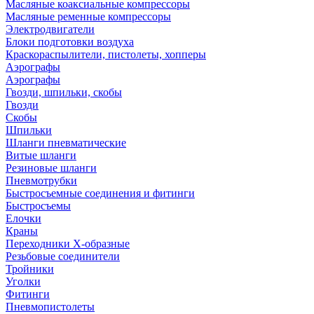
Масляные коаксиальные компрессоры
Масляные ременные компрессоры
Электродвигатели
Блоки подготовки воздуха
Краскораспылители, пистолеты, хопперы
Аэрографы
Аэрографы
Гвозди, шпильки, скобы
Гвозди
Скобы
Шпильки
Шланги пневматические
Витые шланги
Резиновые шланги
Пневмотрубки
Быстросъемные соединения и фитинги
Быстросъемы
Елочки
Краны
Переходники Х-образные
Резьбовые соединители
Тройники
Уголки
Фитинги
Пневмопистолеты