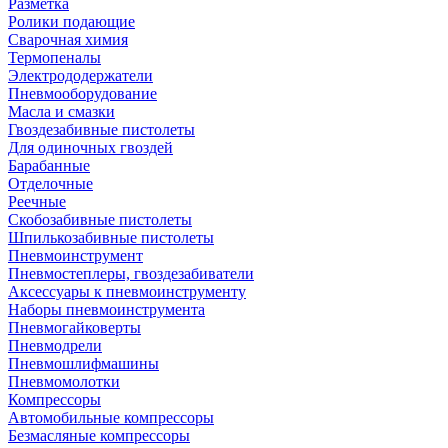
Разметка
Ролики подающие
Сварочная химия
Термопеналы
Электрододержатели
Пневмооборудование
Масла и смазки
Гвоздезабивные пистолеты
Для одиночных гвоздей
Барабанные
Отделочные
Реечные
Скобозабивные пистолеты
Шпилькозабивные пистолеты
Пневмоинструмент
Пневмостеплеры, гвоздезабиватели
Аксессуары к пневмоинструменту
Наборы пневмоинструмента
Пневмогайковерты
Пневмодрели
Пневмошлифмашины
Пневмомолотки
Компрессоры
Автомобильные компрессоры
Безмасляные компрессоры