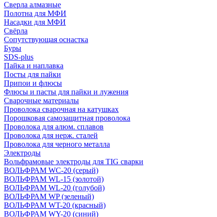
Сверла алмазные
Полотна для МФИ
Насадки для МФИ
Свёрла
Сопутствующая оснастка
Буры
SDS-plus
Пайка и наплавка
Посты для пайки
Припои и флюсы
Флюсы и пасты для пайки и лужения
Сварочные материалы
Проволока сварочная на катушках
Порошковая самозащитная проволока
Проволока для алюм. сплавов
Проволока для нерж. сталей
Проволока для черного металла
Электроды
Вольфрамовые электроды для TIG сварки
ВОЛЬФРАМ WC-20 (серый)
ВОЛЬФРАМ WL-15 (золотой)
ВОЛЬФРАМ WL-20 (голубой)
ВОЛЬФРАМ WP (зеленый)
ВОЛЬФРАМ WT-20 (красный)
ВОЛЬФРАМ WY-20 (синий)