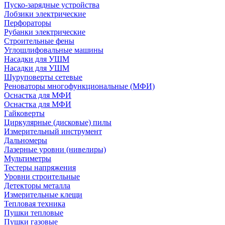
Пуско-зарядные устройства
Лобзики электрические
Перфораторы
Рубанки электрические
Строительные фены
Углошлифовальные машины
Насадки для УШМ
Насадки для УШМ
Шуруповерты сетевые
Реноваторы многофункциональные (МФИ)
Оснастка для МФИ
Оснастка для МФИ
Гайковерты
Циркулярные (дисковые) пилы
Измерительный инструмент
Дальномеры
Лазерные уровни (нивелиры)
Мультиметры
Тестеры напряжения
Уровни строительные
Детекторы металла
Измерительные клещи
Тепловая техника
Пушки тепловые
Пушки газовые