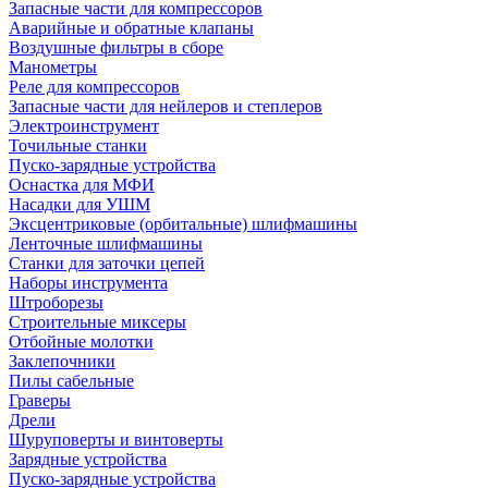
Запасные части для компрессоров
Аварийные и обратные клапаны
Воздушные фильтры в сборе
Манометры
Реле для компрессоров
Запасные части для нейлеров и степлеров
Электроинструмент
Точильные станки
Пуско-зарядные устройства
Оснастка для МФИ
Насадки для УШМ
Эксцентриковые (орбитальные) шлифмашины
Ленточные шлифмашины
Станки для заточки цепей
Наборы инструмента
Штроборезы
Строительные миксеры
Отбойные молотки
Заклепочники
Пилы сабельные
Граверы
Дрели
Шуруповерты и винтоверты
Зарядные устройства
Пуско-зарядные устройства