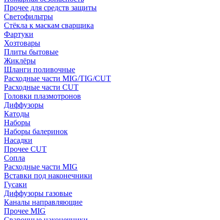
Прочее для средств защиты
Светофильтры
Стёкла к маскам сварщика
Фартуки
Хозтовары
Плиты бытовые
Жиклёры
Шланги поливочные
Расходные части MIG/TIG/CUT
Расходные части CUT
Головки плазмотронов
Диффузоры
Катоды
Наборы
Наборы балеринок
Насадки
Прочее CUT
Сопла
Расходные части MIG
Вставки под наконечники
Гусаки
Диффузоры газовые
Каналы направляющие
Прочее MIG
Сварочные наконечники