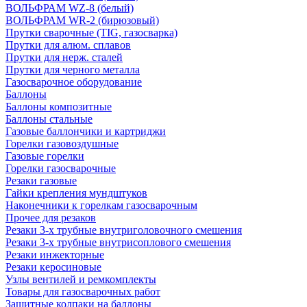
ВОЛЬФРАМ WZ-8 (белый)
ВОЛЬФРАМ WR-2 (бирюзовый)
Прутки сварочные (TIG, газосварка)
Прутки для алюм. сплавов
Прутки для нерж. сталей
Прутки для черного металла
Газосварочное оборудование
Баллоны
Баллоны композитные
Баллоны стальные
Газовые баллончики и картриджи
Горелки газовоздушные
Газовые горелки
Горелки газосварочные
Резаки газовые
Гайки крепления мундштуков
Наконечники к горелкам газосварочным
Прочее для резаков
Резаки 3-х трубные внутриголовочного смешения
Резаки 3-х трубные внутрисоплового смешения
Резаки инжекторные
Резаки керосиновые
Узлы вентилей и ремкомплекты
Товары для газосварочных работ
Защитные колпаки на баллоны