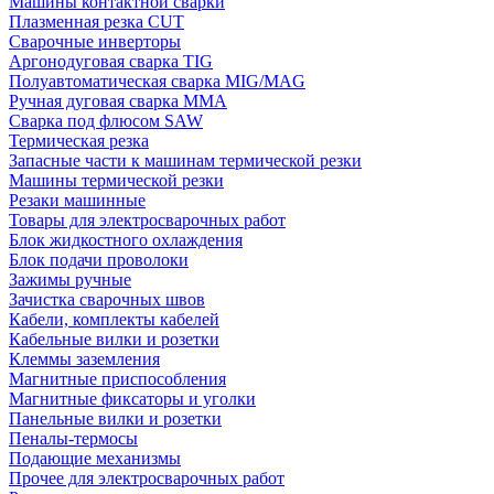
Машины контактной сварки
Плазменная резка CUT
Сварочные инверторы
Аргонодуговая сварка TIG
Полуавтоматическая сварка MIG/MAG
Ручная дуговая сварка MMA
Сварка под флюсом SAW
Термическая резка
Запасные части к машинам термической резки
Машины термической резки
Резаки машинные
Товары для электросварочных работ
Блок жидкостного охлаждения
Блок подачи проволоки
Зажимы ручные
Зачистка сварочных швов
Кабели, комплекты кабелей
Кабельные вилки и розетки
Клеммы заземления
Магнитные приспособления
Магнитные фиксаторы и уголки
Панельные вилки и розетки
Пеналы-термосы
Подающие механизмы
Прочее для электросварочных работ