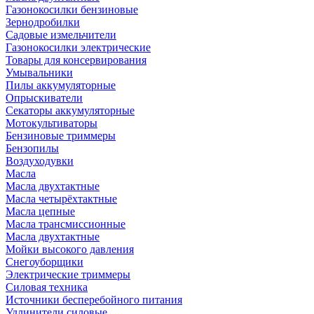
Газонокосилки бензиновые
Зернодробилки
Садовые измельчители
Газонокосилки электрические
Товары для консервирования
Умывальники
Пилы аккумуляторные
Опрыскиватели
Секаторы аккумуляторные
Мотокультиваторы
Бензиновые триммеры
Бензопилы
Воздуходувки
Масла
Масла двухтактные
Масла четырёхтактные
Масла цепные
Масла трансмиссионные
Масла двухтактные
Мойки высокого давления
Снегоуборщики
Электрические триммеры
Силовая техника
Источники бесперебойного питания
Удлинители силовые