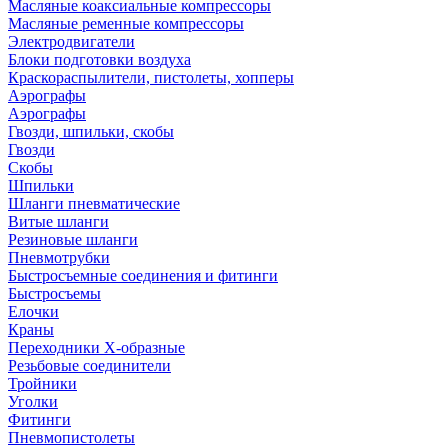
Масляные коаксиальные компрессоры
Масляные ременные компрессоры
Электродвигатели
Блоки подготовки воздуха
Краскораспылители, пистолеты, хопперы
Аэрографы
Аэрографы
Гвозди, шпильки, скобы
Гвозди
Скобы
Шпильки
Шланги пневматические
Витые шланги
Резиновые шланги
Пневмотрубки
Быстросъемные соединения и фитинги
Быстросъемы
Елочки
Краны
Переходники Х-образные
Резьбовые соединители
Тройники
Уголки
Фитинги
Пневмопистолеты