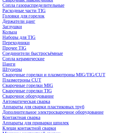
Сопла газораспределительные
Расходные части TIG
Головки для горелок
Держатели цанг
Заглушки
Кольца
Наборы для TIG
Переходники
Прочее TIG
Соединители быстросъёмные
Сопла керамические
Цанги
Штуцеры
Сварочные горелки и плазмотроны MIG/TIG/CUT
Плазмотроны CUT
Сварочные горелки MIG
Сварочные горелки TIG
Сварочное оборудование
Автоматическая сварка
Аппараты для сварки пластиковых труб
Дополнительное электросварочное оборудование
Контактная сварка
Аппараты для приварки шпилек
Клещи контактной сварки