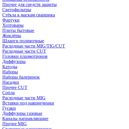
Прочее для средств защиты
Светофильтры
Стёкла к маскам сварщика
Фартуки
Хозтовары
Плиты бытовые
Жиклёры
Шланги поливочные
Расходные части MIG/TIG/CUT
Расходные части CUT
Головки плазмотронов
Диффузоры
Катоды
Наборы
Наборы балеринок
Насадки
Прочее CUT
Сопла
Расходные части MIG
Вставки под наконечники
Гусаки
Диффузоры газовые
Каналы направляющие
Прочее MIG
Сварочные наконечники