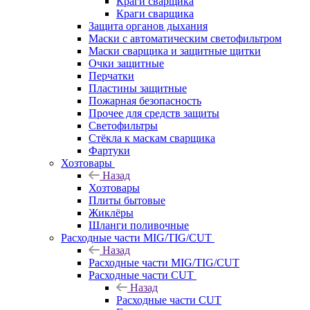
Краги сварщика
Краги сварщика
Защита органов дыхания
Маски с автоматическим светофильтром
Маски сварщика и защитные щитки
Очки защитные
Перчатки
Пластины защитные
Пожарная безопасность
Прочее для средств защиты
Светофильтры
Стёкла к маскам сварщика
Фартуки
Хозтовары
Назад
Хозтовары
Плиты бытовые
Жиклёры
Шланги поливочные
Расходные части MIG/TIG/CUT
Назад
Расходные части MIG/TIG/CUT
Расходные части CUT
Назад
Расходные части CUT