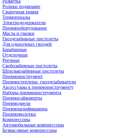
Разметка
Ролики подающие
Сварочная химия
Термопеналы
Электрододержатели
Пневмооборудование
Масла и смазки
Гвоздезабивные пистолеты
Для одиночных гвоздей
Барабанные
Отделочные
Реечные
Скобозабивные пистолеты
Шпилькозабивные пистолеты
Пневмоинструмент
Пневмостеплеры, гвоздезабиватели
Аксессуары к пневмоинструменту
Наборы пневмоинструмента
Пневмогайковерты
Пневмодрели
Пневмошлифмашины
Пневмомолотки
Компрессоры
Автомобильные компрессоры
Безмасляные компрессоры