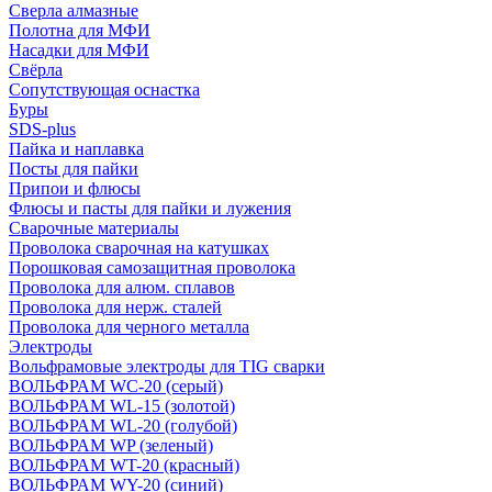
Сверла алмазные
Полотна для МФИ
Насадки для МФИ
Свёрла
Сопутствующая оснастка
Буры
SDS-plus
Пайка и наплавка
Посты для пайки
Припои и флюсы
Флюсы и пасты для пайки и лужения
Сварочные материалы
Проволока сварочная на катушках
Порошковая самозащитная проволока
Проволока для алюм. сплавов
Проволока для нерж. сталей
Проволока для черного металла
Электроды
Вольфрамовые электроды для TIG сварки
ВОЛЬФРАМ WC-20 (серый)
ВОЛЬФРАМ WL-15 (золотой)
ВОЛЬФРАМ WL-20 (голубой)
ВОЛЬФРАМ WP (зеленый)
ВОЛЬФРАМ WT-20 (красный)
ВОЛЬФРАМ WY-20 (синий)