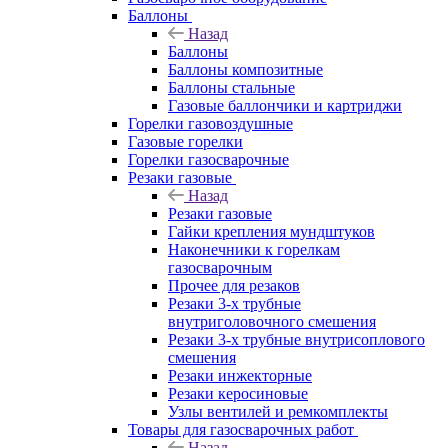
Баллоны
Назад
Баллоны
Баллоны композитные
Баллоны стальные
Газовые баллончики и картриджи
Горелки газовоздушные
Газовые горелки
Горелки газосварочные
Резаки газовые
Назад
Резаки газовые
Гайки крепления мундштуков
Наконечники к горелкам
газосварочным
Прочее для резаков
Резаки 3-х трубные
внутриголовочного смешения
Резаки 3-х трубные внутрисоплового
смешения
Резаки инжекторные
Резаки керосиновые
Узлы вентилей и ремкомплекты
Товары для газосварочных работ
Назад