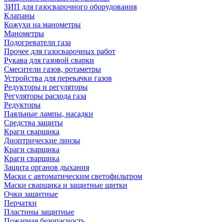
ЗИП для газосварочного оборудования
Клапаны
Кожухи на манометры
Манометры
Подогреватели газа
Прочее для газосварочных работ
Рукава для газовой сварки
Смесители газов, ротаметры
Устройства для перекачки газов
Редукторы и регуляторы
Регуляторы расхода газа
Редукторы
Паяльные лампы, насадки
Средства защиты
Краги сварщика
Диоптрические линзы
Краги сварщика
Краги сварщика
Защита органов дыхания
Маски с автоматическим светофильтром
Маски сварщика и защитные щитки
Очки защитные
Перчатки
Пластины защитные
Пожарная безопасность