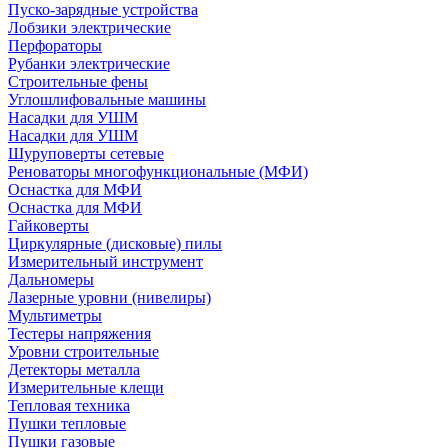
Пуско-зарядные устройства
Лобзики электрические
Перфораторы
Рубанки электрические
Строительные фены
Углошлифовальные машины
Насадки для УШМ
Насадки для УШМ
Шуруповерты сетевые
Реноваторы многофункциональные (МФИ)
Оснастка для МФИ
Оснастка для МФИ
Гайковерты
Циркулярные (дисковые) пилы
Измерительный инструмент
Дальномеры
Лазерные уровни (нивелиры)
Мультиметры
Тестеры напряжения
Уровни строительные
Детекторы металла
Измерительные клещи
Тепловая техника
Пушки тепловые
Пушки газовые