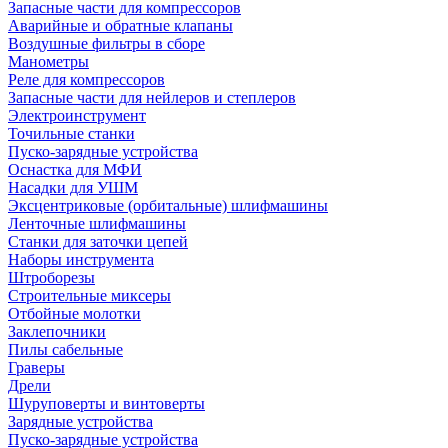
Запасные части для компрессоров
Аварийные и обратные клапаны
Воздушные фильтры в сборе
Манометры
Реле для компрессоров
Запасные части для нейлеров и степлеров
Электроинструмент
Точильные станки
Пуско-зарядные устройства
Оснастка для МФИ
Насадки для УШМ
Эксцентриковые (орбитальные) шлифмашины
Ленточные шлифмашины
Станки для заточки цепей
Наборы инструмента
Штроборезы
Строительные миксеры
Отбойные молотки
Заклепочники
Пилы сабельные
Граверы
Дрели
Шуруповерты и винтоверты
Зарядные устройства
Пуско-зарядные устройства