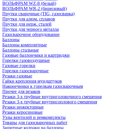
ВОЛЬФРАМ WZ-8 (белый)
ВОЛЬФРАМ WR-2 (бирюзовый)
Прутки сварочные (TIG, газосварка)
Прутки для алюм. сплавов
Прутки для нерж. сталей
Прутки для черного металла
Газосварочное оборудование
Баллоны
Баллоны композитные
Баллоны стальные
Газовые баллончики и картриджи
Горелки газовоздушные
Газовые горелки
Горелки газосварочные
Резаки газовые
Гайки крепления мундштуков
Наконечники к горелкам газосварочным
Прочее для резаков
Резаки 3-х трубные внутриголовочного смешения
Резаки 3-х трубные внутрисоплового смешения
Резаки инжекторные
Резаки керосиновые
Узлы вентилей и ремкомплекты
Товары для газосварочных работ
Защитные колпаки на баллоны