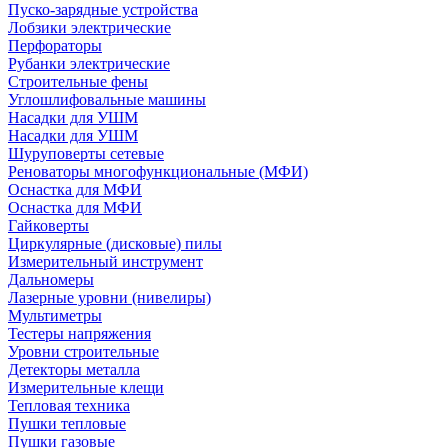
Пуско-зарядные устройства
Лобзики электрические
Перфораторы
Рубанки электрические
Строительные фены
Углошлифовальные машины
Насадки для УШМ
Насадки для УШМ
Шуруповерты сетевые
Реноваторы многофункциональные (МФИ)
Оснастка для МФИ
Оснастка для МФИ
Гайковерты
Циркулярные (дисковые) пилы
Измерительный инструмент
Дальномеры
Лазерные уровни (нивелиры)
Мультиметры
Тестеры напряжения
Уровни строительные
Детекторы металла
Измерительные клещи
Тепловая техника
Пушки тепловые
Пушки газовые