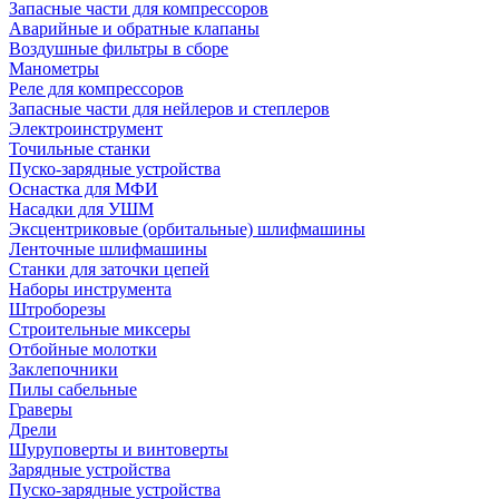
Запасные части для компрессоров
Аварийные и обратные клапаны
Воздушные фильтры в сборе
Манометры
Реле для компрессоров
Запасные части для нейлеров и степлеров
Электроинструмент
Точильные станки
Пуско-зарядные устройства
Оснастка для МФИ
Насадки для УШМ
Эксцентриковые (орбитальные) шлифмашины
Ленточные шлифмашины
Станки для заточки цепей
Наборы инструмента
Штроборезы
Строительные миксеры
Отбойные молотки
Заклепочники
Пилы сабельные
Граверы
Дрели
Шуруповерты и винтоверты
Зарядные устройства
Пуско-зарядные устройства