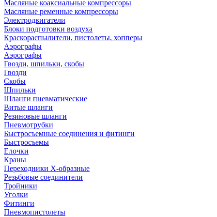
Масляные коаксиальные компрессоры
Масляные ременные компрессоры
Электродвигатели
Блоки подготовки воздуха
Краскораспылители, пистолеты, хопперы
Аэрографы
Аэрографы
Гвозди, шпильки, скобы
Гвозди
Скобы
Шпильки
Шланги пневматические
Витые шланги
Резиновые шланги
Пневмотрубки
Быстросъемные соединения и фитинги
Быстросъемы
Елочки
Краны
Переходники Х-образные
Резьбовые соединители
Тройники
Уголки
Фитинги
Пневмопистолеты