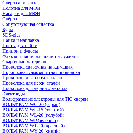
Сверла алмазные
Полотна для МФИ
Насадки для МФИ
Свёрла
Сопутствующая оснастка
Буры
SDS-plus
Пайка и наплавка
Посты для пайки
Припои и флюсы
Флюсы и пасты для пайки и лужения
Сварочные материалы
Проволока сварочная на катушках
Порошковая самозащитная проволока
Проволока для алюм. сплавов
Проволока для нерж. сталей
Проволока для черного металла
Электроды
Вольфрамовые электроды для TIG сварки
ВОЛЬФРАМ WC-20 (серый)
ВОЛЬФРАМ WL-15 (золотой)
ВОЛЬФРАМ WL-20 (голубой)
ВОЛЬФРАМ WP (зеленый)
ВОЛЬФРАМ WT-20 (красный)
ВОЛЬФРАМ WY-20 (синий)