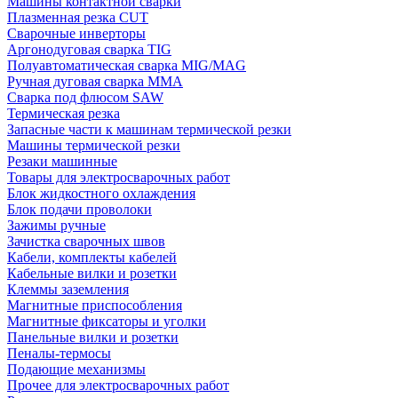
Машины контактной сварки
Плазменная резка CUT
Сварочные инверторы
Аргонодуговая сварка TIG
Полуавтоматическая сварка MIG/MAG
Ручная дуговая сварка MMA
Сварка под флюсом SAW
Термическая резка
Запасные части к машинам термической резки
Машины термической резки
Резаки машинные
Товары для электросварочных работ
Блок жидкостного охлаждения
Блок подачи проволоки
Зажимы ручные
Зачистка сварочных швов
Кабели, комплекты кабелей
Кабельные вилки и розетки
Клеммы заземления
Магнитные приспособления
Магнитные фиксаторы и уголки
Панельные вилки и розетки
Пеналы-термосы
Подающие механизмы
Прочее для электросварочных работ