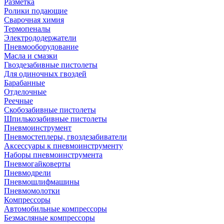
Разметка
Ролики подающие
Сварочная химия
Термопеналы
Электрододержатели
Пневмооборудование
Масла и смазки
Гвоздезабивные пистолеты
Для одиночных гвоздей
Барабанные
Отделочные
Реечные
Скобозабивные пистолеты
Шпилькозабивные пистолеты
Пневмоинструмент
Пневмостеплеры, гвоздезабиватели
Аксессуары к пневмоинструменту
Наборы пневмоинструмента
Пневмогайковерты
Пневмодрели
Пневмошлифмашины
Пневмомолотки
Компрессоры
Автомобильные компрессоры
Безмасляные компрессоры