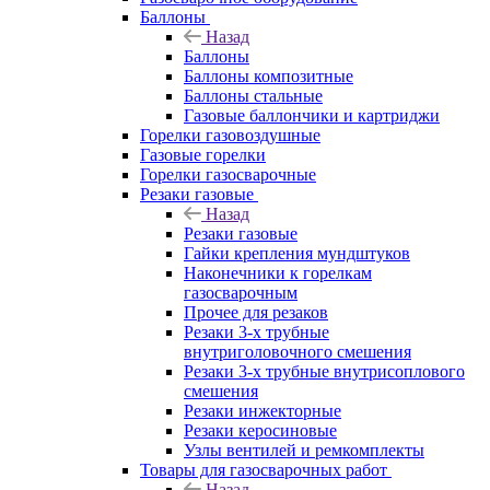
Баллоны
Назад
Баллоны
Баллоны композитные
Баллоны стальные
Газовые баллончики и картриджи
Горелки газовоздушные
Газовые горелки
Горелки газосварочные
Резаки газовые
Назад
Резаки газовые
Гайки крепления мундштуков
Наконечники к горелкам
газосварочным
Прочее для резаков
Резаки 3-х трубные
внутриголовочного смешения
Резаки 3-х трубные внутрисоплового
смешения
Резаки инжекторные
Резаки керосиновые
Узлы вентилей и ремкомплекты
Товары для газосварочных работ
Назад