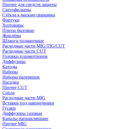
Прочее для средств защиты
Светофильтры
Стёкла к маскам сварщика
Фартуки
Хозтовары
Плиты бытовые
Жиклёры
Шланги поливочные
Расходные части MIG/TIG/CUT
Расходные части CUT
Головки плазмотронов
Диффузоры
Катоды
Наборы
Наборы балеринок
Насадки
Прочее CUT
Сопла
Расходные части MIG
Вставки под наконечники
Гусаки
Диффузоры газовые
Каналы направляющие
Прочее MIG
Сварочные наконечники