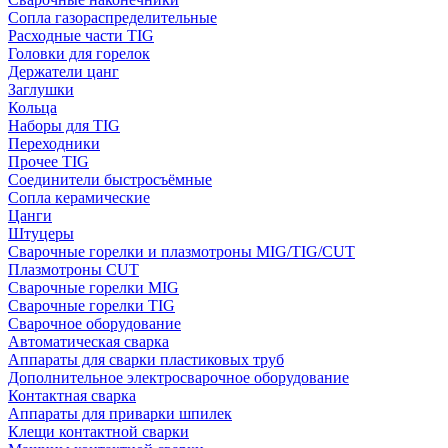
Сопла газораспределительные
Расходные части TIG
Головки для горелок
Держатели цанг
Заглушки
Кольца
Наборы для TIG
Переходники
Прочее TIG
Соединители быстросъёмные
Сопла керамические
Цанги
Штуцеры
Сварочные горелки и плазмотроны MIG/TIG/CUT
Плазмотроны CUT
Сварочные горелки MIG
Сварочные горелки TIG
Сварочное оборудование
Автоматическая сварка
Аппараты для сварки пластиковых труб
Дополнительное электросварочное оборудование
Контактная сварка
Аппараты для приварки шпилек
Клещи контактной сварки