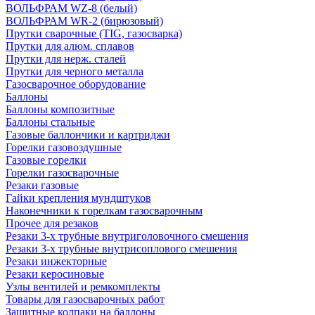
ВОЛЬФРАМ WZ-8 (белый)
ВОЛЬФРАМ WR-2 (бирюзовый)
Прутки сварочные (TIG, газосварка)
Прутки для алюм. сплавов
Прутки для нерж. сталей
Прутки для черного металла
Газосварочное оборудование
Баллоны
Баллоны композитные
Баллоны стальные
Газовые баллончики и картриджи
Горелки газовоздушные
Газовые горелки
Горелки газосварочные
Резаки газовые
Гайки крепления мундштуков
Наконечники к горелкам газосварочным
Прочее для резаков
Резаки 3-х трубные внутриголовочного смешения
Резаки 3-х трубные внутрисоплового смешения
Резаки инжекторные
Резаки керосиновые
Узлы вентилей и ремкомплекты
Товары для газосварочных работ
Защитные колпаки на баллоны