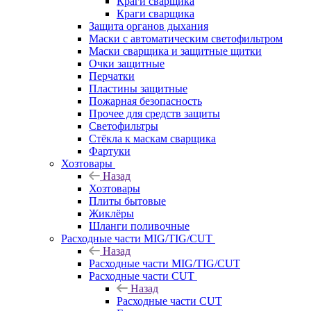
Краги сварщика
Краги сварщика
Защита органов дыхания
Маски с автоматическим светофильтром
Маски сварщика и защитные щитки
Очки защитные
Перчатки
Пластины защитные
Пожарная безопасность
Прочее для средств защиты
Светофильтры
Стёкла к маскам сварщика
Фартуки
Хозтовары
Назад
Хозтовары
Плиты бытовые
Жиклёры
Шланги поливочные
Расходные части MIG/TIG/CUT
Назад
Расходные части MIG/TIG/CUT
Расходные части CUT
Назад
Расходные части CUT