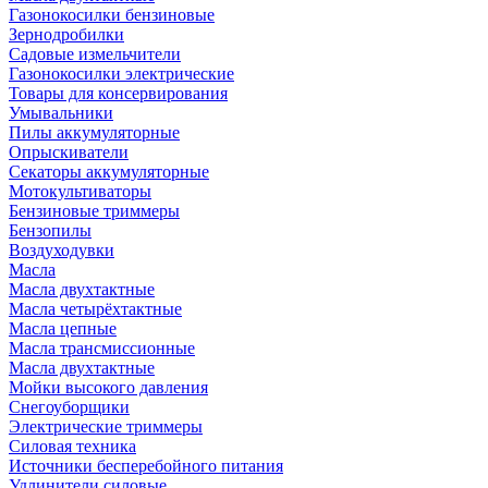
Газонокосилки бензиновые
Зернодробилки
Садовые измельчители
Газонокосилки электрические
Товары для консервирования
Умывальники
Пилы аккумуляторные
Опрыскиватели
Секаторы аккумуляторные
Мотокультиваторы
Бензиновые триммеры
Бензопилы
Воздуходувки
Масла
Масла двухтактные
Масла четырёхтактные
Масла цепные
Масла трансмиссионные
Масла двухтактные
Мойки высокого давления
Снегоуборщики
Электрические триммеры
Силовая техника
Источники бесперебойного питания
Удлинители силовые