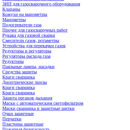
ЗИП для газосварочного оборудования
Клапаны
Кожухи на манометры
Манометры
Подогреватели газа
Прочее для газосварочных работ
Рукава для газовой сварки
Смесители газов, ротаметры
Устройства для перекачки газов
Редукторы и регуляторы
Регуляторы расхода газа
Редукторы
Паяльные лампы, насадки
Средства защиты
Краги сварщика
Диоптрические линзы
Краги сварщика
Краги сварщика
Защита органов дыхания
Маски с автоматическим светофильтром
Маски сварщика и защитные щитки
Очки защитные
Перчатки
Пластины защитные
Пожарная безопасность