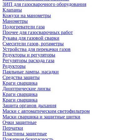
ЗИП для газосварочного оборудования
Клапаны
Кожухи на манометры
Манометры
Подогреватели газа
Прочее для газосварочных работ
Рукава для газовой сварки
Смесители газов, ротаметры
Устройства для перекачки газов
Редукторы и регуляторы
Регуляторы расхода газа
Редукторы
Паяльные лампы, насадки
Средства защиты
Краги сварщика
Диоптрические линзы
Краги сварщика
Краги сварщика
Защита органов дыхания
Маски с автоматическим светофильтром
Маски сварщика и защитные щитки
Очки защитные
Перчатки
Пластины защитные
Пожарная безопасность