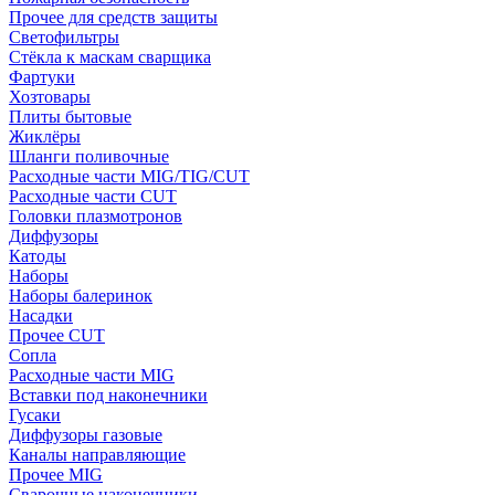
Прочее для средств защиты
Светофильтры
Стёкла к маскам сварщика
Фартуки
Хозтовары
Плиты бытовые
Жиклёры
Шланги поливочные
Расходные части MIG/TIG/CUT
Расходные части CUT
Головки плазмотронов
Диффузоры
Катоды
Наборы
Наборы балеринок
Насадки
Прочее CUT
Сопла
Расходные части MIG
Вставки под наконечники
Гусаки
Диффузоры газовые
Каналы направляющие
Прочее MIG
Сварочные наконечники