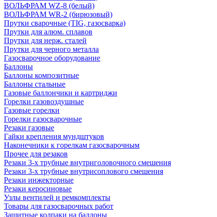
ВОЛЬФРАМ WZ-8 (белый)
ВОЛЬФРАМ WR-2 (бирюзовый)
Прутки сварочные (TIG, газосварка)
Прутки для алюм. сплавов
Прутки для нерж. сталей
Прутки для черного металла
Газосварочное оборудование
Баллоны
Баллоны композитные
Баллоны стальные
Газовые баллончики и картриджи
Горелки газовоздушные
Газовые горелки
Горелки газосварочные
Резаки газовые
Гайки крепления мундштуков
Наконечники к горелкам газосварочным
Прочее для резаков
Резаки 3-х трубные внутриголовочного смешения
Резаки 3-х трубные внутрисоплового смешения
Резаки инжекторные
Резаки керосиновые
Узлы вентилей и ремкомплекты
Товары для газосварочных работ
Защитные колпаки на баллоны