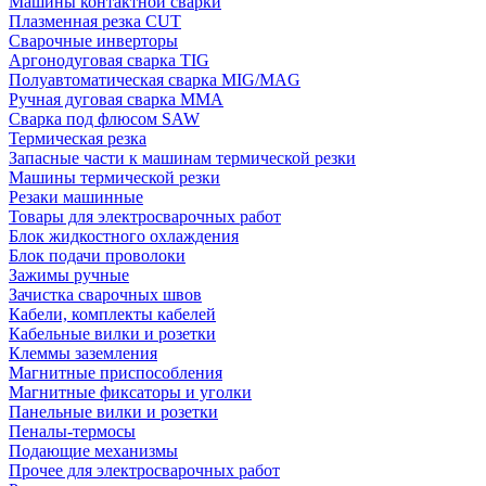
Машины контактной сварки
Плазменная резка CUT
Сварочные инверторы
Аргонодуговая сварка TIG
Полуавтоматическая сварка MIG/MAG
Ручная дуговая сварка MMA
Сварка под флюсом SAW
Термическая резка
Запасные части к машинам термической резки
Машины термической резки
Резаки машинные
Товары для электросварочных работ
Блок жидкостного охлаждения
Блок подачи проволоки
Зажимы ручные
Зачистка сварочных швов
Кабели, комплекты кабелей
Кабельные вилки и розетки
Клеммы заземления
Магнитные приспособления
Магнитные фиксаторы и уголки
Панельные вилки и розетки
Пеналы-термосы
Подающие механизмы
Прочее для электросварочных работ