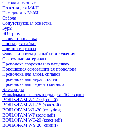
Сверла алмазные
Полотна для МФИ
Насадки для МФИ
Свёрла
Сопутствующая оснастка
Буры
SDS-plus
Пайка и наплавка
Посты для пайки
Припои и флюсы
Флюсы и пасты для пайки и лужения
Сварочные материалы
Проволока сварочная на катушках
Порошковая самозащитная проволока
Проволока для алюм. сплавов
Проволока для нерж. сталей
Проволока для черного металла
Электроды
Вольфрамовые электроды для TIG сварки
ВОЛЬФРАМ WC-20 (серый)
ВОЛЬФРАМ WL-15 (золотой)
ВОЛЬФРАМ WL-20 (голубой)
ВОЛЬФРАМ WP (зеленый)
ВОЛЬФРАМ WT-20 (красный)
ВОЛЬФРАМ WY-20 (синий)