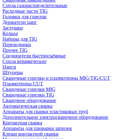
Сопла газораспределительные
Расходные части TIG
Головки для горелок
Держатели цанг
Заглушки
Кольца
Наборы для TIG
Переходники
Прочее TIG
Соединители быстросъёмные
Сопла керамические
Цанги
Штуцеры
Сварочные горелки и плазмотроны MIG/TIG/CUT
Плазмотроны CUT
Сварочные горелки MIG
Сварочные горелки TIG
Сварочное оборудование
Автоматическая сварка
Аппараты для сварки пластиковых труб
Дополнительное электросварочное оборудование
Контактная сварка
Аппараты для приварки шпилек
Клещи контактной сварки