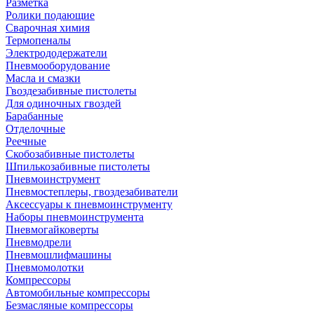
Разметка
Ролики подающие
Сварочная химия
Термопеналы
Электрододержатели
Пневмооборудование
Масла и смазки
Гвоздезабивные пистолеты
Для одиночных гвоздей
Барабанные
Отделочные
Реечные
Скобозабивные пистолеты
Шпилькозабивные пистолеты
Пневмоинструмент
Пневмостеплеры, гвоздезабиватели
Аксессуары к пневмоинструменту
Наборы пневмоинструмента
Пневмогайковерты
Пневмодрели
Пневмошлифмашины
Пневмомолотки
Компрессоры
Автомобильные компрессоры
Безмасляные компрессоры