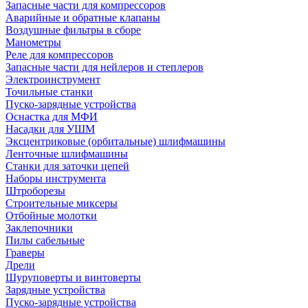
Запасные части для компрессоров
Аварийные и обратные клапаны
Воздушные фильтры в сборе
Манометры
Реле для компрессоров
Запасные части для нейлеров и степлеров
Электроинструмент
Точильные станки
Пуско-зарядные устройства
Оснастка для МФИ
Насадки для УШМ
Эксцентриковые (орбитальные) шлифмашины
Ленточные шлифмашины
Станки для заточки цепей
Наборы инструмента
Штроборезы
Строительные миксеры
Отбойные молотки
Заклепочники
Пилы сабельные
Граверы
Дрели
Шуруповерты и винтоверты
Зарядные устройства
Пуско-зарядные устройства