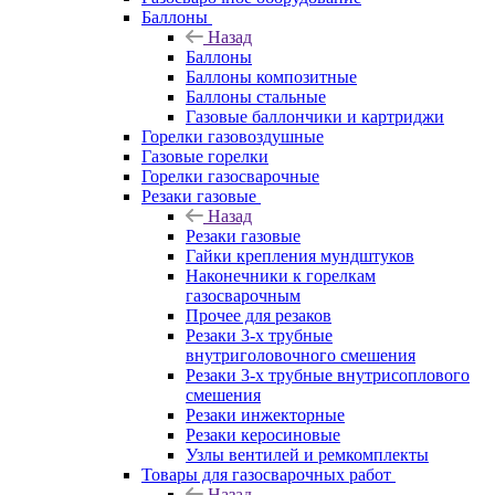
Баллоны
Назад
Баллоны
Баллоны композитные
Баллоны стальные
Газовые баллончики и картриджи
Горелки газовоздушные
Газовые горелки
Горелки газосварочные
Резаки газовые
Назад
Резаки газовые
Гайки крепления мундштуков
Наконечники к горелкам
газосварочным
Прочее для резаков
Резаки 3-х трубные
внутриголовочного смешения
Резаки 3-х трубные внутрисоплового
смешения
Резаки инжекторные
Резаки керосиновые
Узлы вентилей и ремкомплекты
Товары для газосварочных работ
Назад