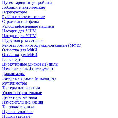
Пуско-зарядные устройства
Лобзики электрические
Перфораторы
Рубанки электрические
Строительные фены
Углошлифовальные машины
Насадки для УШМ
Насадки для УШМ
Шуруповерты сетевые
Реноваторы многофункциональные (МФИ)
Оснастка для МФИ
Оснастка для МФИ
Гайковерты
Циркулярные (дисковые) пилы
Измерительный инструмент
Дальномеры
Лазерные уровни (нивелиры)
Мультиметры
Тестеры напряжения
Уровни строительные
Детекторы металла
Измерительные клещи
Тепловая техника
Пушки тепловые
Пушки газовые