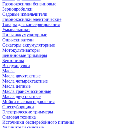
Газонокосилки бензиновые
Зернодробилки
Садовые измельчители
Газонокосилки электрические
Товары для консервирования
Умывальники
Пилы аккумуляторные
Опрыскиватели
Секаторы аккумуляторные
Мотокультиваторы
Бензиновые триммеры
Бензопилы
Воздуходувки
Масла
Масла двухтактные
Масла четырёхтактные
Масла цепные
Масла трансмиссионные
Масла двухтактные
Мойки высокого давления
Снегоуборщики
Электрические триммеры
Силовая техника
Источники бесперебойного питания
Удлинители силовые