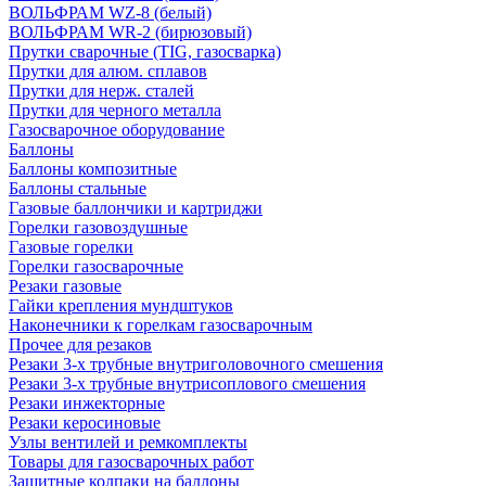
ВОЛЬФРАМ WZ-8 (белый)
ВОЛЬФРАМ WR-2 (бирюзовый)
Прутки сварочные (TIG, газосварка)
Прутки для алюм. сплавов
Прутки для нерж. сталей
Прутки для черного металла
Газосварочное оборудование
Баллоны
Баллоны композитные
Баллоны стальные
Газовые баллончики и картриджи
Горелки газовоздушные
Газовые горелки
Горелки газосварочные
Резаки газовые
Гайки крепления мундштуков
Наконечники к горелкам газосварочным
Прочее для резаков
Резаки 3-х трубные внутриголовочного смешения
Резаки 3-х трубные внутрисоплового смешения
Резаки инжекторные
Резаки керосиновые
Узлы вентилей и ремкомплекты
Товары для газосварочных работ
Защитные колпаки на баллоны