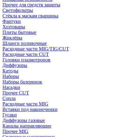
Прочее для средств защиты
Светофильтры
Стёкла к маскам сварщика
Фартуки
Хозтовары
Плиты бытовые
Жиклёры
Шланги поливочные
Расходные части MIG/TIG/CUT
Расходные части CUT
Головки плазмотронов
Диффузоры
Катоды
Наборы
Наборы балеринок
Насадки
Прочее CUT
Сопла
Расходные части MIG
Вставки под наконечники
Гусаки
Диффузоры газовые
Каналы направляющие
Прочее MIG
Сварочные наконечники