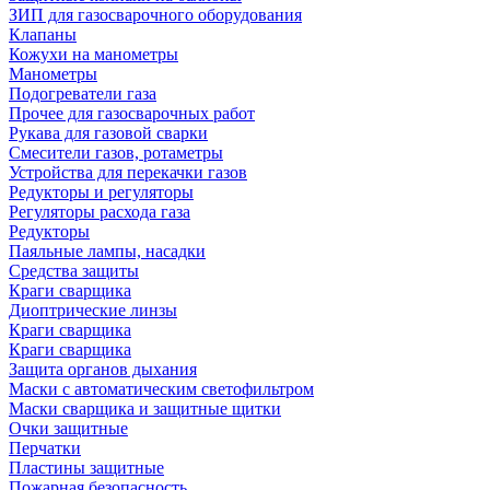
ЗИП для газосварочного оборудования
Клапаны
Кожухи на манометры
Манометры
Подогреватели газа
Прочее для газосварочных работ
Рукава для газовой сварки
Смесители газов, ротаметры
Устройства для перекачки газов
Редукторы и регуляторы
Регуляторы расхода газа
Редукторы
Паяльные лампы, насадки
Средства защиты
Краги сварщика
Диоптрические линзы
Краги сварщика
Краги сварщика
Защита органов дыхания
Маски с автоматическим светофильтром
Маски сварщика и защитные щитки
Очки защитные
Перчатки
Пластины защитные
Пожарная безопасность