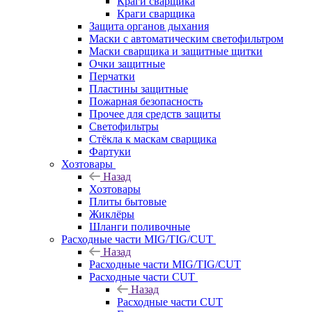
Краги сварщика
Краги сварщика
Защита органов дыхания
Маски с автоматическим светофильтром
Маски сварщика и защитные щитки
Очки защитные
Перчатки
Пластины защитные
Пожарная безопасность
Прочее для средств защиты
Светофильтры
Стёкла к маскам сварщика
Фартуки
Хозтовары
Назад
Хозтовары
Плиты бытовые
Жиклёры
Шланги поливочные
Расходные части MIG/TIG/CUT
Назад
Расходные части MIG/TIG/CUT
Расходные части CUT
Назад
Расходные части CUT