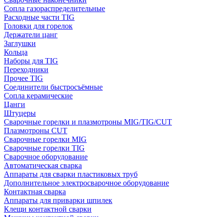
Сопла газораспределительные
Расходные части TIG
Головки для горелок
Держатели цанг
Заглушки
Кольца
Наборы для TIG
Переходники
Прочее TIG
Соединители быстросъёмные
Сопла керамические
Цанги
Штуцеры
Сварочные горелки и плазмотроны MIG/TIG/CUT
Плазмотроны CUT
Сварочные горелки MIG
Сварочные горелки TIG
Сварочное оборудование
Автоматическая сварка
Аппараты для сварки пластиковых труб
Дополнительное электросварочное оборудование
Контактная сварка
Аппараты для приварки шпилек
Клещи контактной сварки