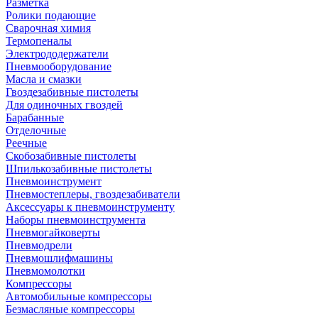
Разметка
Ролики подающие
Сварочная химия
Термопеналы
Электрододержатели
Пневмооборудование
Масла и смазки
Гвоздезабивные пистолеты
Для одиночных гвоздей
Барабанные
Отделочные
Реечные
Скобозабивные пистолеты
Шпилькозабивные пистолеты
Пневмоинструмент
Пневмостеплеры, гвоздезабиватели
Аксессуары к пневмоинструменту
Наборы пневмоинструмента
Пневмогайковерты
Пневмодрели
Пневмошлифмашины
Пневмомолотки
Компрессоры
Автомобильные компрессоры
Безмасляные компрессоры