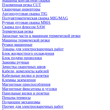
Машины контактной сварки
Плазменная резка CUT
Сварочные инверторы
Аргонодуговая сварка TIG
Полуавтоматическая сварка MIG/MAG
Ручная дуговая сварка MMA
Сварка под флюсом SAW
Термическая резка
Запасные части к машинам термической резки
Машины термической резки
Резаки машинные
Товары для электросварочных работ
Блок жидкостного охлаждения
Блок подачи проволоки
Зажимы ручные
Зачистка сварочных швов
Кабели, комплекты кабелей
Кабельные вилки и розетки
Клеммы заземления
Магнитные приспособления
Магнитные фиксаторы и уголки
Панельные вилки и розетки
Пеналы-термосы
Подающие механизмы
Прочее для электросварочных работ