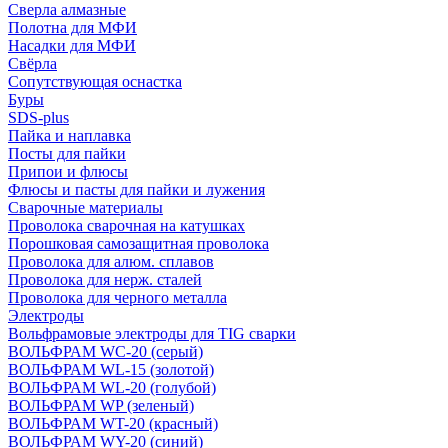
Сверла алмазные
Полотна для МФИ
Насадки для МФИ
Свёрла
Сопутствующая оснастка
Буры
SDS-plus
Пайка и наплавка
Посты для пайки
Припои и флюсы
Флюсы и пасты для пайки и лужения
Сварочные материалы
Проволока сварочная на катушках
Порошковая самозащитная проволока
Проволока для алюм. сплавов
Проволока для нерж. сталей
Проволока для черного металла
Электроды
Вольфрамовые электроды для TIG сварки
ВОЛЬФРАМ WC-20 (серый)
ВОЛЬФРАМ WL-15 (золотой)
ВОЛЬФРАМ WL-20 (голубой)
ВОЛЬФРАМ WP (зеленый)
ВОЛЬФРАМ WT-20 (красный)
ВОЛЬФРАМ WY-20 (синий)