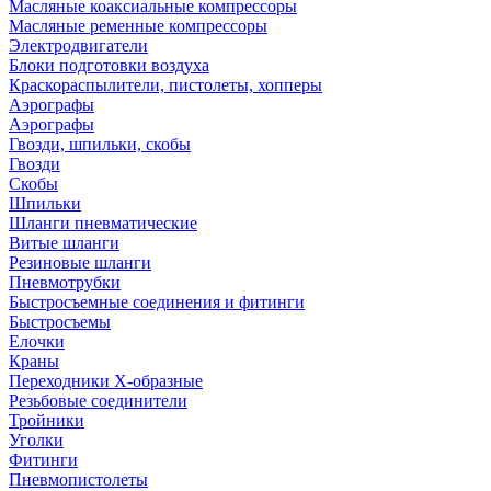
Масляные коаксиальные компрессоры
Масляные ременные компрессоры
Электродвигатели
Блоки подготовки воздуха
Краскораспылители, пистолеты, хопперы
Аэрографы
Аэрографы
Гвозди, шпильки, скобы
Гвозди
Скобы
Шпильки
Шланги пневматические
Витые шланги
Резиновые шланги
Пневмотрубки
Быстросъемные соединения и фитинги
Быстросъемы
Елочки
Краны
Переходники Х-образные
Резьбовые соединители
Тройники
Уголки
Фитинги
Пневмопистолеты