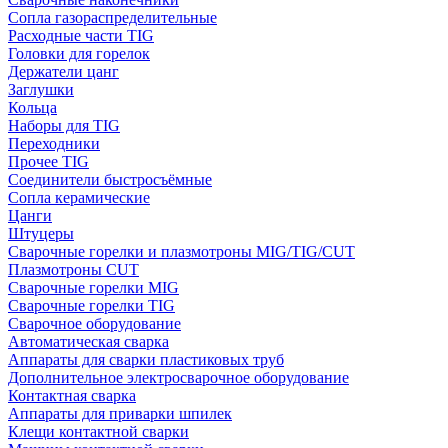
Сопла газораспределительные
Расходные части TIG
Головки для горелок
Держатели цанг
Заглушки
Кольца
Наборы для TIG
Переходники
Прочее TIG
Соединители быстросъёмные
Сопла керамические
Цанги
Штуцеры
Сварочные горелки и плазмотроны MIG/TIG/CUT
Плазмотроны CUT
Сварочные горелки MIG
Сварочные горелки TIG
Сварочное оборудование
Автоматическая сварка
Аппараты для сварки пластиковых труб
Дополнительное электросварочное оборудование
Контактная сварка
Аппараты для приварки шпилек
Клещи контактной сварки