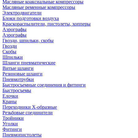
Масляные коаксиальные компрессоры
Масляные ременные компрессоры
Электродвигатели
Блоки подготовки воздуха
Краскораспылители, пистолеты, хопперы
Аэрографы
Аэрографы
Гвозди, шпильки, скобы
Гвозди
Скобы
Шпильки
Шланги пневматические
Витые шланги
Резиновые шланги
Пневмотрубки
Быстросъемные соединения и фитинги
Быстросъемы
Елочки
Краны
Переходники Х-образные
Резьбовые соединители
Тройники
Уголки
Фитинги
Пневмопистолеты