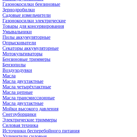
Газонокосилки бензиновые
Зернодробилки
Садовые измельчители
Газонокосилки электрические
Товары для консервирования
Умывальники
Пилы аккумуляторные
Опрыскиватели
Секаторы аккумуляторные
Мотокультиваторы
Бензиновые триммеры
Бензопилы
Воздуходувки
Масла
Масла двухтактные
Масла четырёхтактные
Масла цепные
Масла трансмиссионные
Масла двухтактные
Мойки высокого давления
Снегоуборщики
Электрические триммеры
Силовая техника
Источники бесперебойного питания
Удлинители силовые