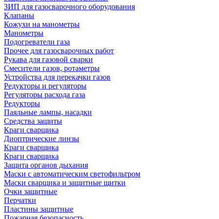
ЗИП для газосварочного оборудования
Клапаны
Кожухи на манометры
Манометры
Подогреватели газа
Прочее для газосварочных работ
Рукава для газовой сварки
Смесители газов, ротаметры
Устройства для перекачки газов
Редукторы и регуляторы
Регуляторы расхода газа
Редукторы
Паяльные лампы, насадки
Средства защиты
Краги сварщика
Диоптрические линзы
Краги сварщика
Краги сварщика
Защита органов дыхания
Маски с автоматическим светофильтром
Маски сварщика и защитные щитки
Очки защитные
Перчатки
Пластины защитные
Пожарная безопасность