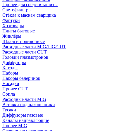
Прочее для средств защиты
Светофильтры
Стёкла к маскам сварщика
Фартуки
Хозтовары
Плиты бытовые
Жиклёры
Шланги поливочные
Расходные части MIG/TIG/CUT
Расходные части CUT
Головки плазмотронов
Диффузоры
Катоды
Наборы
Наборы балеринок
Насадки
Прочее CUT
Сопла
Расходные части MIG
Вставки под наконечники
Гусаки
Диффузоры газовые
Каналы направляющие
Прочее MIG
Сварочные наконечники