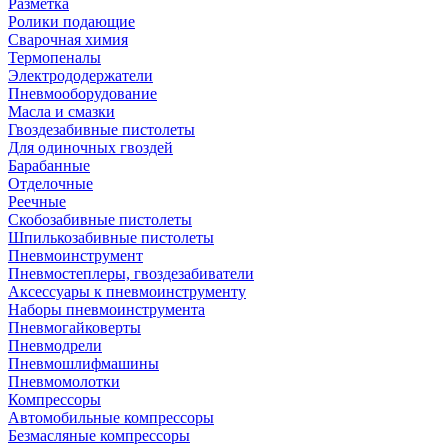
Разметка
Ролики подающие
Сварочная химия
Термопеналы
Электрододержатели
Пневмооборудование
Масла и смазки
Гвоздезабивные пистолеты
Для одиночных гвоздей
Барабанные
Отделочные
Реечные
Скобозабивные пистолеты
Шпилькозабивные пистолеты
Пневмоинструмент
Пневмостеплеры, гвоздезабиватели
Аксессуары к пневмоинструменту
Наборы пневмоинструмента
Пневмогайковерты
Пневмодрели
Пневмошлифмашины
Пневмомолотки
Компрессоры
Автомобильные компрессоры
Безмасляные компрессоры