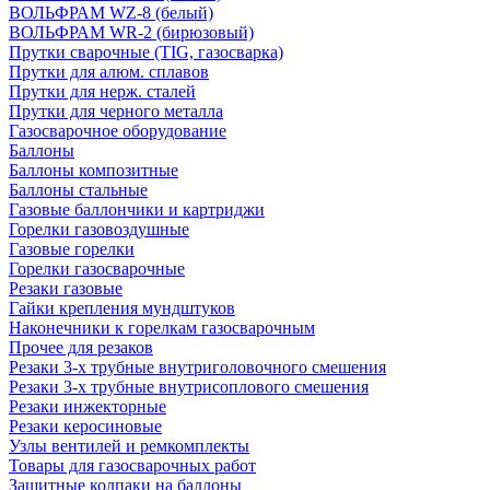
ВОЛЬФРАМ WZ-8 (белый)
ВОЛЬФРАМ WR-2 (бирюзовый)
Прутки сварочные (TIG, газосварка)
Прутки для алюм. сплавов
Прутки для нерж. сталей
Прутки для черного металла
Газосварочное оборудование
Баллоны
Баллоны композитные
Баллоны стальные
Газовые баллончики и картриджи
Горелки газовоздушные
Газовые горелки
Горелки газосварочные
Резаки газовые
Гайки крепления мундштуков
Наконечники к горелкам газосварочным
Прочее для резаков
Резаки 3-х трубные внутриголовочного смешения
Резаки 3-х трубные внутрисоплового смешения
Резаки инжекторные
Резаки керосиновые
Узлы вентилей и ремкомплекты
Товары для газосварочных работ
Защитные колпаки на баллоны