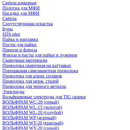
Сверла алмазные
Полотна для МФИ
Насадки для МФИ
Свёрла
Сопутствующая оснастка
Буры
SDS-plus
Пайка и наплавка
Посты для пайки
Припои и флюсы
Флюсы и пасты для пайки и лужения
Сварочные материалы
Проволока сварочная на катушках
Порошковая самозащитная проволока
Проволока для алюм. сплавов
Проволока для нерж. сталей
Проволока для черного металла
Электроды
Вольфрамовые электроды для TIG сварки
ВОЛЬФРАМ WC-20 (серый)
ВОЛЬФРАМ WL-15 (золотой)
ВОЛЬФРАМ WL-20 (голубой)
ВОЛЬФРАМ WP (зеленый)
ВОЛЬФРАМ WT-20 (красный)
ВОЛЬФРАМ WY-20 (синий)