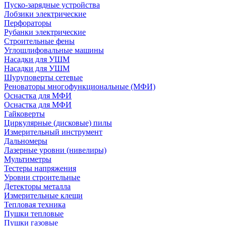
Пуско-зарядные устройства
Лобзики электрические
Перфораторы
Рубанки электрические
Строительные фены
Углошлифовальные машины
Насадки для УШМ
Насадки для УШМ
Шуруповерты сетевые
Реноваторы многофункциональные (МФИ)
Оснастка для МФИ
Оснастка для МФИ
Гайковерты
Циркулярные (дисковые) пилы
Измерительный инструмент
Дальномеры
Лазерные уровни (нивелиры)
Мультиметры
Тестеры напряжения
Уровни строительные
Детекторы металла
Измерительные клещи
Тепловая техника
Пушки тепловые
Пушки газовые