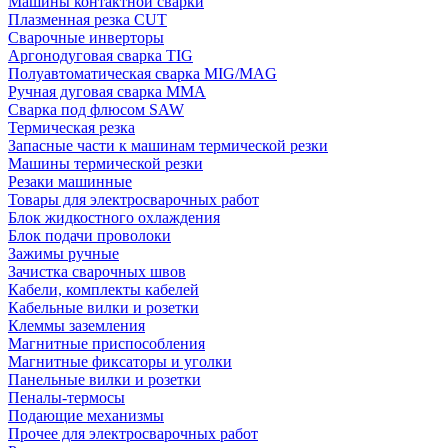
Машины контактной сварки
Плазменная резка CUT
Сварочные инверторы
Аргонодуговая сварка TIG
Полуавтоматическая сварка MIG/MAG
Ручная дуговая сварка MMA
Сварка под флюсом SAW
Термическая резка
Запасные части к машинам термической резки
Машины термической резки
Резаки машинные
Товары для электросварочных работ
Блок жидкостного охлаждения
Блок подачи проволоки
Зажимы ручные
Зачистка сварочных швов
Кабели, комплекты кабелей
Кабельные вилки и розетки
Клеммы заземления
Магнитные приспособления
Магнитные фиксаторы и уголки
Панельные вилки и розетки
Пеналы-термосы
Подающие механизмы
Прочее для электросварочных работ