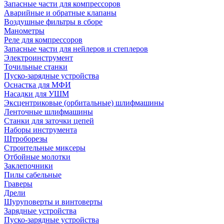
Запасные части для компрессоров
Аварийные и обратные клапаны
Воздушные фильтры в сборе
Манометры
Реле для компрессоров
Запасные части для нейлеров и степлеров
Электроинструмент
Точильные станки
Пуско-зарядные устройства
Оснастка для МФИ
Насадки для УШМ
Эксцентриковые (орбитальные) шлифмашины
Ленточные шлифмашины
Станки для заточки цепей
Наборы инструмента
Штроборезы
Строительные миксеры
Отбойные молотки
Заклепочники
Пилы сабельные
Граверы
Дрели
Шуруповерты и винтоверты
Зарядные устройства
Пуско-зарядные устройства