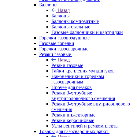
Баллоны
Назад
Баллоны
Баллоны композитные
Баллоны стальные
Газовые баллончики и картриджи
Горелки газовоздушные
Газовые горелки
Горелки газосварочные
Резаки газовые
Назад
Резаки газовые
Гайки крепления мундштуков
Наконечники к горелкам
газосварочным
Прочее для резаков
Резаки 3-х трубные
внутриголовочного смешения
Резаки 3-х трубные внутрисоплового
смешения
Резаки инжекторные
Резаки керосиновые
Узлы вентилей и ремкомплекты
Товары для газосварочных работ
Назад