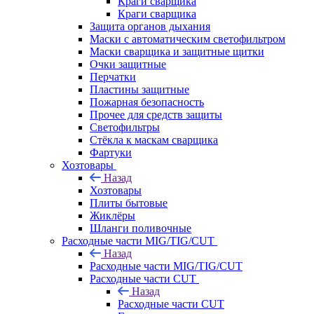
Краги сварщика
Краги сварщика
Защита органов дыхания
Маски с автоматическим светофильтром
Маски сварщика и защитные щитки
Очки защитные
Перчатки
Пластины защитные
Пожарная безопасность
Прочее для средств защиты
Светофильтры
Стёкла к маскам сварщика
Фартуки
Хозтовары
Назад
Хозтовары
Плиты бытовые
Жиклёры
Шланги поливочные
Расходные части MIG/TIG/CUT
Назад
Расходные части MIG/TIG/CUT
Расходные части CUT
Назад
Расходные части CUT