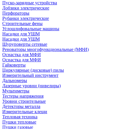
Пуско-зарядные устройства
Лобзики электрические
Перфораторы
Рубанки электрические
Строительные фены
Углошлифовальные машины
Насадки для УШМ
Насадки для УШМ
Шуруповерты сетевые
Реноваторы многофункциональные (МФИ)
Оснастка для МФИ
Оснастка для МФИ
Гайковерты
Циркулярные (дисковые) пилы
Измерительный инструмент
Дальномеры
Лазерные уровни (нивелиры)
Мультиметры
Тестеры напряжения
Уровни строительные
Детекторы металла
Измерительные клещи
Тепловая техника
Пушки тепловые
Пушки газовые