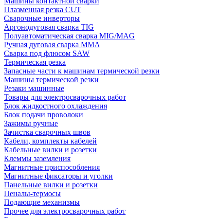
Машины контактной сварки
Плазменная резка CUT
Сварочные инверторы
Аргонодуговая сварка TIG
Полуавтоматическая сварка MIG/MAG
Ручная дуговая сварка MMA
Сварка под флюсом SAW
Термическая резка
Запасные части к машинам термической резки
Машины термической резки
Резаки машинные
Товары для электросварочных работ
Блок жидкостного охлаждения
Блок подачи проволоки
Зажимы ручные
Зачистка сварочных швов
Кабели, комплекты кабелей
Кабельные вилки и розетки
Клеммы заземления
Магнитные приспособления
Магнитные фиксаторы и уголки
Панельные вилки и розетки
Пеналы-термосы
Подающие механизмы
Прочее для электросварочных работ