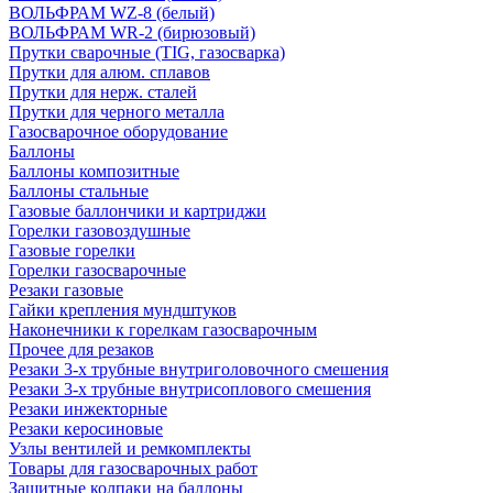
ВОЛЬФРАМ WZ-8 (белый)
ВОЛЬФРАМ WR-2 (бирюзовый)
Прутки сварочные (TIG, газосварка)
Прутки для алюм. сплавов
Прутки для нерж. сталей
Прутки для черного металла
Газосварочное оборудование
Баллоны
Баллоны композитные
Баллоны стальные
Газовые баллончики и картриджи
Горелки газовоздушные
Газовые горелки
Горелки газосварочные
Резаки газовые
Гайки крепления мундштуков
Наконечники к горелкам газосварочным
Прочее для резаков
Резаки 3-х трубные внутриголовочного смешения
Резаки 3-х трубные внутрисоплового смешения
Резаки инжекторные
Резаки керосиновые
Узлы вентилей и ремкомплекты
Товары для газосварочных работ
Защитные колпаки на баллоны