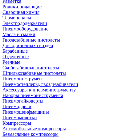
Разметка
Ролики подающие
Сварочная химия
Термопеналы
Электрододержатели
Пневмооборудование
Масла и смазки
Гвоздезабивные пистолеты
Для одиночных гвоздей
Барабанные
Отделочные
Реечные
Скобозабивные пистолеты
Шпилькозабивные пистолеты
Пневмоинструмент
Пневмостеплеры, гвоздезабиватели
Аксессуары к пневмоинструменту
Наборы пневмоинструмента
Пневмогайковерты
Пневмодрели
Пневмошлифмашины
Пневмомолотки
Компрессоры
Автомобильные компрессоры
Безмасляные компрессоры