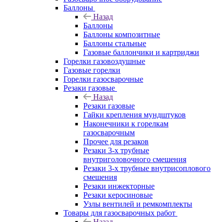
Баллоны
Назад
Баллоны
Баллоны композитные
Баллоны стальные
Газовые баллончики и картриджи
Горелки газовоздушные
Газовые горелки
Горелки газосварочные
Резаки газовые
Назад
Резаки газовые
Гайки крепления мундштуков
Наконечники к горелкам
газосварочным
Прочее для резаков
Резаки 3-х трубные
внутриголовочного смешения
Резаки 3-х трубные внутрисоплового
смешения
Резаки инжекторные
Резаки керосиновые
Узлы вентилей и ремкомплекты
Товары для газосварочных работ
Назад