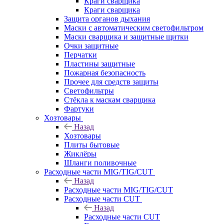
Краги сварщика
Краги сварщика
Защита органов дыхания
Маски с автоматическим светофильтром
Маски сварщика и защитные щитки
Очки защитные
Перчатки
Пластины защитные
Пожарная безопасность
Прочее для средств защиты
Светофильтры
Стёкла к маскам сварщика
Фартуки
Хозтовары
Назад
Хозтовары
Плиты бытовые
Жиклёры
Шланги поливочные
Расходные части MIG/TIG/CUT
Назад
Расходные части MIG/TIG/CUT
Расходные части CUT
Назад
Расходные части CUT