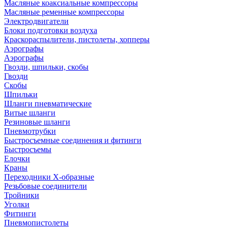
Масляные коаксиальные компрессоры
Масляные ременные компрессоры
Электродвигатели
Блоки подготовки воздуха
Краскораспылители, пистолеты, хопперы
Аэрографы
Аэрографы
Гвозди, шпильки, скобы
Гвозди
Скобы
Шпильки
Шланги пневматические
Витые шланги
Резиновые шланги
Пневмотрубки
Быстросъемные соединения и фитинги
Быстросъемы
Елочки
Краны
Переходники Х-образные
Резьбовые соединители
Тройники
Уголки
Фитинги
Пневмопистолеты