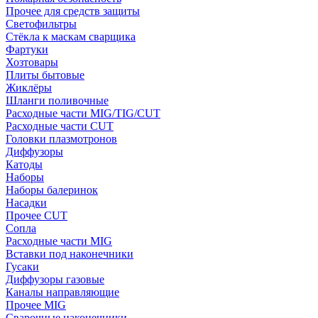
Прочее для средств защиты
Светофильтры
Стёкла к маскам сварщика
Фартуки
Хозтовары
Плиты бытовые
Жиклёры
Шланги поливочные
Расходные части MIG/TIG/CUT
Расходные части CUT
Головки плазмотронов
Диффузоры
Катоды
Наборы
Наборы балеринок
Насадки
Прочее CUT
Сопла
Расходные части MIG
Вставки под наконечники
Гусаки
Диффузоры газовые
Каналы направляющие
Прочее MIG
Сварочные наконечники