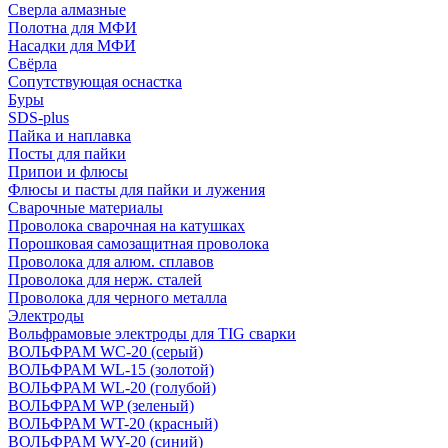
Сверла алмазные
Полотна для МФИ
Насадки для МФИ
Свёрла
Сопутствующая оснастка
Буры
SDS-plus
Пайка и наплавка
Посты для пайки
Припои и флюсы
Флюсы и пасты для пайки и лужения
Сварочные материалы
Проволока сварочная на катушках
Порошковая самозащитная проволока
Проволока для алюм. сплавов
Проволока для нерж. сталей
Проволока для черного металла
Электроды
Вольфрамовые электроды для TIG сварки
ВОЛЬФРАМ WC-20 (серый)
ВОЛЬФРАМ WL-15 (золотой)
ВОЛЬФРАМ WL-20 (голубой)
ВОЛЬФРАМ WP (зеленый)
ВОЛЬФРАМ WT-20 (красный)
ВОЛЬФРАМ WY-20 (синий)