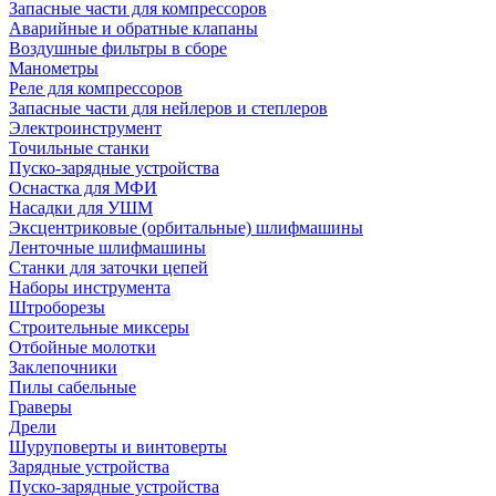
Запасные части для компрессоров
Аварийные и обратные клапаны
Воздушные фильтры в сборе
Манометры
Реле для компрессоров
Запасные части для нейлеров и степлеров
Электроинструмент
Точильные станки
Пуско-зарядные устройства
Оснастка для МФИ
Насадки для УШМ
Эксцентриковые (орбитальные) шлифмашины
Ленточные шлифмашины
Станки для заточки цепей
Наборы инструмента
Штроборезы
Строительные миксеры
Отбойные молотки
Заклепочники
Пилы сабельные
Граверы
Дрели
Шуруповерты и винтоверты
Зарядные устройства
Пуско-зарядные устройства