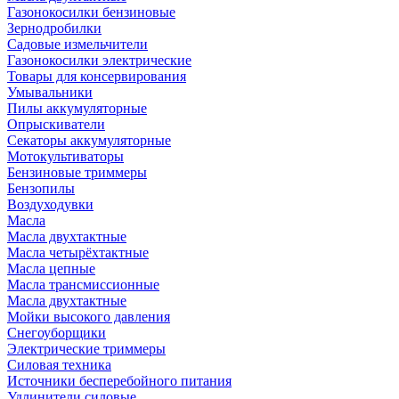
Газонокосилки бензиновые
Зернодробилки
Садовые измельчители
Газонокосилки электрические
Товары для консервирования
Умывальники
Пилы аккумуляторные
Опрыскиватели
Секаторы аккумуляторные
Мотокультиваторы
Бензиновые триммеры
Бензопилы
Воздуходувки
Масла
Масла двухтактные
Масла четырёхтактные
Масла цепные
Масла трансмиссионные
Масла двухтактные
Мойки высокого давления
Снегоуборщики
Электрические триммеры
Силовая техника
Источники бесперебойного питания
Удлинители силовые