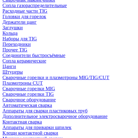
Сопла газораспределительные
Расходные части TIG
Головки для горелок
Держатели цанг
Заглушки
Кольца
Наборы для TIG
Переходники
Прочее TIG
Соединители быстросъёмные
Сопла керамические
Цанги
Штуцеры
Сварочные горелки и плазмотроны MIG/TIG/CUT
Плазмотроны CUT
Сварочные горелки MIG
Сварочные горелки TIG
Сварочное оборудование
Автоматическая сварка
Аппараты для сварки пластиковых труб
Дополнительное электросварочное оборудование
Контактная сварка
Аппараты для приварки шпилек
Клещи контактной сварки