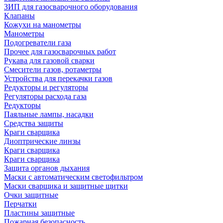
ЗИП для газосварочного оборудования
Клапаны
Кожухи на манометры
Манометры
Подогреватели газа
Прочее для газосварочных работ
Рукава для газовой сварки
Смесители газов, ротаметры
Устройства для перекачки газов
Редукторы и регуляторы
Регуляторы расхода газа
Редукторы
Паяльные лампы, насадки
Средства защиты
Краги сварщика
Диоптрические линзы
Краги сварщика
Краги сварщика
Защита органов дыхания
Маски с автоматическим светофильтром
Маски сварщика и защитные щитки
Очки защитные
Перчатки
Пластины защитные
Пожарная безопасность