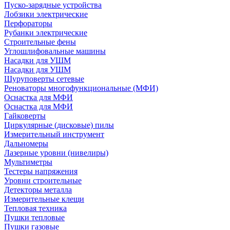
Пуско-зарядные устройства
Лобзики электрические
Перфораторы
Рубанки электрические
Строительные фены
Углошлифовальные машины
Насадки для УШМ
Насадки для УШМ
Шуруповерты сетевые
Реноваторы многофункциональные (МФИ)
Оснастка для МФИ
Оснастка для МФИ
Гайковерты
Циркулярные (дисковые) пилы
Измерительный инструмент
Дальномеры
Лазерные уровни (нивелиры)
Мультиметры
Тестеры напряжения
Уровни строительные
Детекторы металла
Измерительные клещи
Тепловая техника
Пушки тепловые
Пушки газовые