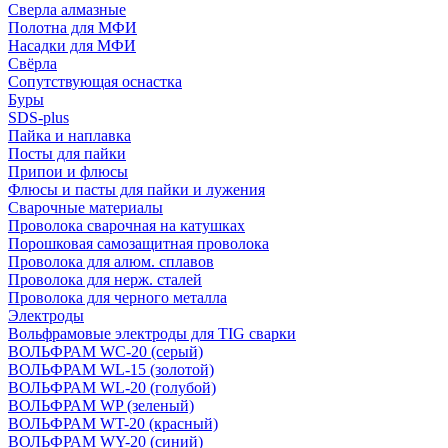
Сверла алмазные
Полотна для МФИ
Насадки для МФИ
Свёрла
Сопутствующая оснастка
Буры
SDS-plus
Пайка и наплавка
Посты для пайки
Припои и флюсы
Флюсы и пасты для пайки и лужения
Сварочные материалы
Проволока сварочная на катушках
Порошковая самозащитная проволока
Проволока для алюм. сплавов
Проволока для нерж. сталей
Проволока для черного металла
Электроды
Вольфрамовые электроды для TIG сварки
ВОЛЬФРАМ WC-20 (серый)
ВОЛЬФРАМ WL-15 (золотой)
ВОЛЬФРАМ WL-20 (голубой)
ВОЛЬФРАМ WP (зеленый)
ВОЛЬФРАМ WT-20 (красный)
ВОЛЬФРАМ WY-20 (синий)