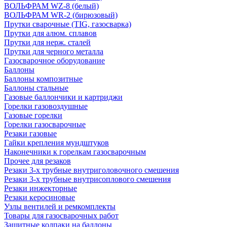
ВОЛЬФРАМ WZ-8 (белый)
ВОЛЬФРАМ WR-2 (бирюзовый)
Прутки сварочные (TIG, газосварка)
Прутки для алюм. сплавов
Прутки для нерж. сталей
Прутки для черного металла
Газосварочное оборудование
Баллоны
Баллоны композитные
Баллоны стальные
Газовые баллончики и картриджи
Горелки газовоздушные
Газовые горелки
Горелки газосварочные
Резаки газовые
Гайки крепления мундштуков
Наконечники к горелкам газосварочным
Прочее для резаков
Резаки 3-х трубные внутриголовочного смешения
Резаки 3-х трубные внутрисоплового смешения
Резаки инжекторные
Резаки керосиновые
Узлы вентилей и ремкомплекты
Товары для газосварочных работ
Защитные колпаки на баллоны