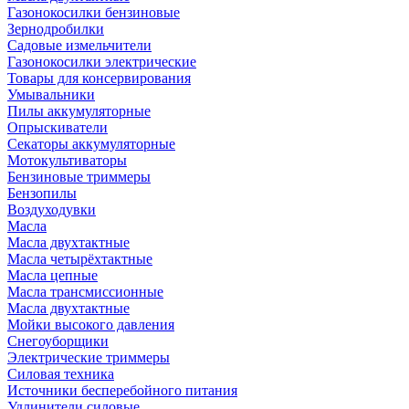
Газонокосилки бензиновые
Зернодробилки
Садовые измельчители
Газонокосилки электрические
Товары для консервирования
Умывальники
Пилы аккумуляторные
Опрыскиватели
Секаторы аккумуляторные
Мотокультиваторы
Бензиновые триммеры
Бензопилы
Воздуходувки
Масла
Масла двухтактные
Масла четырёхтактные
Масла цепные
Масла трансмиссионные
Масла двухтактные
Мойки высокого давления
Снегоуборщики
Электрические триммеры
Силовая техника
Источники бесперебойного питания
Удлинители силовые