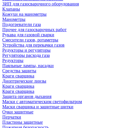
ЗИП для газосварочного оборудования
Клапаны
Кожухи на манометры
Манометры
Подогреватели газа
Прочее для газосварочных работ
Рукава для газовой сварки
Смесители газов, ротаметры
Устройства для перекачки газов
Редукторы и регуляторы
Регуляторы расхода газа
Редукторы
Паяльные лампы, насадки
Средства защиты
Краги сварщика
Диоптрические линзы
Краги сварщика
Краги сварщика
Защита органов дыхания
Маски с автоматическим светофильтром
Маски сварщика и защитные щитки
Очки защитные
Перчатки
Пластины защитные
Пожарная безопасность