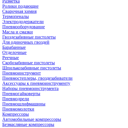
Разметка
Ролики подающие
Сварочная химия
Термопеналы
Электрододержатели
Пневмооборудование
Масла и смазки
Гвоздезабивные пистолеты
Для одиночных гвоздей
Барабанные
Отделочные
Реечные
Скобозабивные пистолеты
Шпилькозабивные пистолеты
Пневмоинструмент
Пневмостеплеры, гвоздезабиватели
Аксессуары к пневмоинструменту
Наборы пневмоинструмента
Пневмогайковерты
Пневмодрели
Пневмошлифмашины
Пневмомолотки
Компрессоры
Автомобильные компрессоры
Безмасляные компрессоры