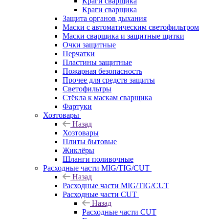
Краги сварщика
Краги сварщика
Защита органов дыхания
Маски с автоматическим светофильтром
Маски сварщика и защитные щитки
Очки защитные
Перчатки
Пластины защитные
Пожарная безопасность
Прочее для средств защиты
Светофильтры
Стёкла к маскам сварщика
Фартуки
Хозтовары
Назад
Хозтовары
Плиты бытовые
Жиклёры
Шланги поливочные
Расходные части MIG/TIG/CUT
Назад
Расходные части MIG/TIG/CUT
Расходные части CUT
Назад
Расходные части CUT