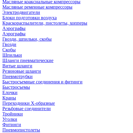
Масляные коаксиальные компрессоры
Масляные ременные компрессоры
Электродвигатели
Блоки подготовки воздуха
Краскораспылители, пистолеты, хопперы
Аэрографы
Аэрографы
Гвозди, шпильки, скобы
Гвозди
Скобы
Шпильки
Шланги пневматические
Витые шланги
Резиновые шланги
Пневмотрубки
Быстросъемные соединения и фитинги
Быстросъемы
Елочки
Краны
Переходники Х-образные
Резьбовые соединители
Тройники
Уголки
Фитинги
Пневмопистолеты