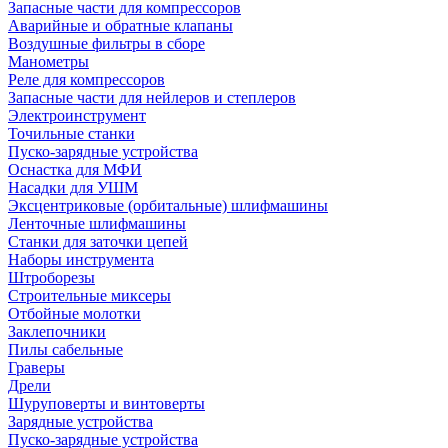
Запасные части для компрессоров
Аварийные и обратные клапаны
Воздушные фильтры в сборе
Манометры
Реле для компрессоров
Запасные части для нейлеров и степлеров
Электроинструмент
Точильные станки
Пуско-зарядные устройства
Оснастка для МФИ
Насадки для УШМ
Эксцентриковые (орбитальные) шлифмашины
Ленточные шлифмашины
Станки для заточки цепей
Наборы инструмента
Штроборезы
Строительные миксеры
Отбойные молотки
Заклепочники
Пилы сабельные
Граверы
Дрели
Шуруповерты и винтоверты
Зарядные устройства
Пуско-зарядные устройства