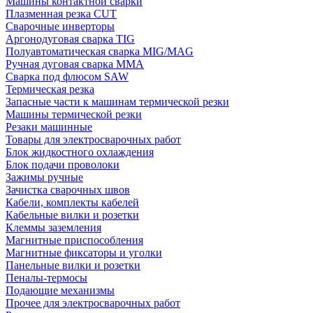
Машины контактной сварки
Плазменная резка CUT
Сварочные инверторы
Аргонодуговая сварка TIG
Полуавтоматическая сварка MIG/MAG
Ручная дуговая сварка MMA
Сварка под флюсом SAW
Термическая резка
Запасные части к машинам термической резки
Машины термической резки
Резаки машинные
Товары для электросварочных работ
Блок жидкостного охлаждения
Блок подачи проволоки
Зажимы ручные
Зачистка сварочных швов
Кабели, комплекты кабелей
Кабельные вилки и розетки
Клеммы заземления
Магнитные приспособления
Магнитные фиксаторы и уголки
Панельные вилки и розетки
Пеналы-термосы
Подающие механизмы
Прочее для электросварочных работ