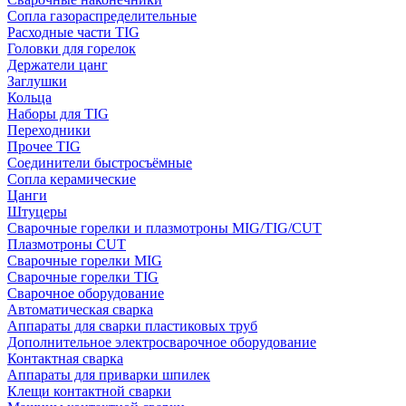
Сопла газораспределительные
Расходные части TIG
Головки для горелок
Держатели цанг
Заглушки
Кольца
Наборы для TIG
Переходники
Прочее TIG
Соединители быстросъёмные
Сопла керамические
Цанги
Штуцеры
Сварочные горелки и плазмотроны MIG/TIG/CUT
Плазмотроны CUT
Сварочные горелки MIG
Сварочные горелки TIG
Сварочное оборудование
Автоматическая сварка
Аппараты для сварки пластиковых труб
Дополнительное электросварочное оборудование
Контактная сварка
Аппараты для приварки шпилек
Клещи контактной сварки