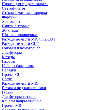
Прочее для средств защиты
Светофильтры
Стёкла к маскам сварщика
Фартуки
Хозтовары
Плиты бытовые
Жиклёры
Шланги поливочные
Расходные части MIG/TIG/CUT
Расходные части CUT
Головки плазмотронов
Диффузоры
Катоды
Наборы
Наборы балеринок
Насадки
Прочее CUT
Сопла
Расходные части MIG
Вставки под наконечники
Гусаки
Диффузоры газовые
Каналы направляющие
Прочее MIG
Сварочные наконечники