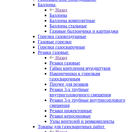
Баллоны
Назад
Баллоны
Баллоны композитные
Баллоны стальные
Газовые баллончики и картриджи
Горелки газовоздушные
Газовые горелки
Горелки газосварочные
Резаки газовые
Назад
Резаки газовые
Гайки крепления мундштуков
Наконечники к горелкам
газосварочным
Прочее для резаков
Резаки 3-х трубные
внутриголовочного смешения
Резаки 3-х трубные внутрисоплового
смешения
Резаки инжекторные
Резаки керосиновые
Узлы вентилей и ремкомплекты
Товары для газосварочных работ
Назад