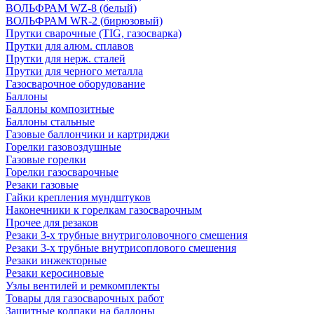
ВОЛЬФРАМ WZ-8 (белый)
ВОЛЬФРАМ WR-2 (бирюзовый)
Прутки сварочные (TIG, газосварка)
Прутки для алюм. сплавов
Прутки для нерж. сталей
Прутки для черного металла
Газосварочное оборудование
Баллоны
Баллоны композитные
Баллоны стальные
Газовые баллончики и картриджи
Горелки газовоздушные
Газовые горелки
Горелки газосварочные
Резаки газовые
Гайки крепления мундштуков
Наконечники к горелкам газосварочным
Прочее для резаков
Резаки 3-х трубные внутриголовочного смешения
Резаки 3-х трубные внутрисоплового смешения
Резаки инжекторные
Резаки керосиновые
Узлы вентилей и ремкомплекты
Товары для газосварочных работ
Защитные колпаки на баллоны