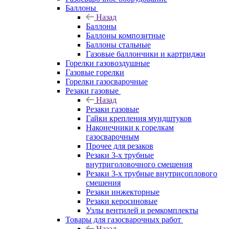
Баллоны
Назад
Баллоны
Баллоны композитные
Баллоны стальные
Газовые баллончики и картриджи
Горелки газовоздушные
Газовые горелки
Горелки газосварочные
Резаки газовые
Назад
Резаки газовые
Гайки крепления мундштуков
Наконечники к горелкам
газосварочным
Прочее для резаков
Резаки 3-х трубные
внутриголовочного смешения
Резаки 3-х трубные внутрисоплового
смешения
Резаки инжекторные
Резаки керосиновые
Узлы вентилей и ремкомплекты
Товары для газосварочных работ
Назад