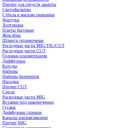
Прочее для средств защиты
Светофильтры
Стёкла к маскам сварщика
Фартуки
Хозтовары
Плиты бытовые
Жиклёры
Шланги поливочные
Расходные части MIG/TIG/CUT
Расходные части CUT
Головки плазмотронов
Диффузоры
Катоды
Наборы
Наборы балеринок
Насадки
Прочее CUT
Сопла
Расходные части MIG
Вставки под наконечники
Гусаки
Диффузоры газовые
Каналы направляющие
Прочее MIG
Сварочные наконечники