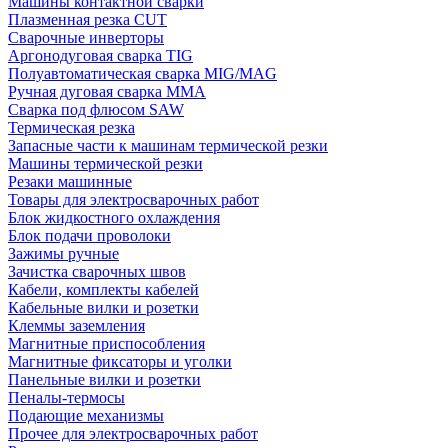
Машины контактной сварки
Плазменная резка CUT
Сварочные инверторы
Аргонодуговая сварка TIG
Полуавтоматическая сварка MIG/MAG
Ручная дуговая сварка MMA
Сварка под флюсом SAW
Термическая резка
Запасные части к машинам термической резки
Машины термической резки
Резаки машинные
Товары для электросварочных работ
Блок жидкостного охлаждения
Блок подачи проволоки
Зажимы ручные
Зачистка сварочных швов
Кабели, комплекты кабелей
Кабельные вилки и розетки
Клеммы заземления
Магнитные приспособления
Магнитные фиксаторы и уголки
Панельные вилки и розетки
Пеналы-термосы
Подающие механизмы
Прочее для электросварочных работ