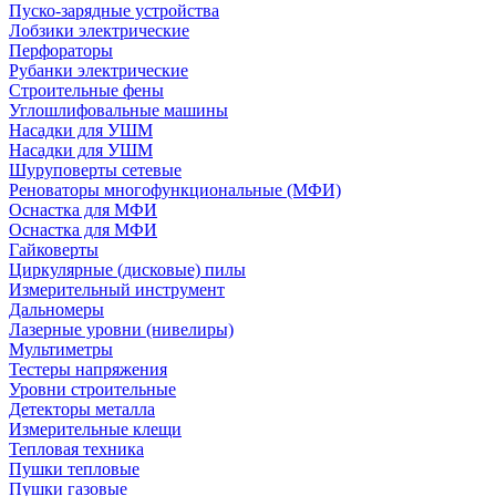
Пуско-зарядные устройства
Лобзики электрические
Перфораторы
Рубанки электрические
Строительные фены
Углошлифовальные машины
Насадки для УШМ
Насадки для УШМ
Шуруповерты сетевые
Реноваторы многофункциональные (МФИ)
Оснастка для МФИ
Оснастка для МФИ
Гайковерты
Циркулярные (дисковые) пилы
Измерительный инструмент
Дальномеры
Лазерные уровни (нивелиры)
Мультиметры
Тестеры напряжения
Уровни строительные
Детекторы металла
Измерительные клещи
Тепловая техника
Пушки тепловые
Пушки газовые