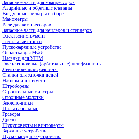
Запасные части для компрессоров
Аварийные и обратные клапаны
Воздушные фильтры в сборе
Манометры
Реле для компрессоров
Запасные части для нейлеров и степлеров
Электроинструмент
Точильные станки
Пуско-зарядные устройства
Оснастка для МФИ
Насадки для УШМ
Эксцентриковые (орбитальные) шлифмашины
Ленточные шлифмашины
Станки для заточки цепей
Наборы инструмента
Штроборезы
Строительные миксеры
Отбойные молотки
Заклепочники
Пилы сабельные
Граверы
Дрели
Шуруповерты и винтоверты
Зарядные устройства
Пуско-зарядные устройства