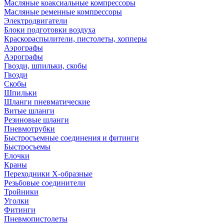
Масляные коаксиальные компрессоры
Масляные ременные компрессоры
Электродвигатели
Блоки подготовки воздуха
Краскораспылители, пистолеты, хопперы
Аэрографы
Аэрографы
Гвозди, шпильки, скобы
Гвозди
Скобы
Шпильки
Шланги пневматические
Витые шланги
Резиновые шланги
Пневмотрубки
Быстросъемные соединения и фитинги
Быстросъемы
Елочки
Краны
Переходники Х-образные
Резьбовые соединители
Тройники
Уголки
Фитинги
Пневмопистолеты