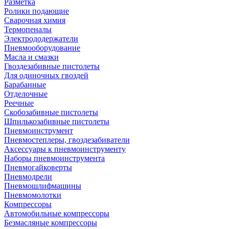
Разметка
Ролики подающие
Сварочная химия
Термопеналы
Электрододержатели
Пневмооборудование
Масла и смазки
Гвоздезабивные пистолеты
Для одиночных гвоздей
Барабанные
Отделочные
Реечные
Скобозабивные пистолеты
Шпилькозабивные пистолеты
Пневмоинструмент
Пневмостеплеры, гвоздезабиватели
Аксессуары к пневмоинструменту
Наборы пневмоинструмента
Пневмогайковерты
Пневмодрели
Пневмошлифмашины
Пневмомолотки
Компрессоры
Автомобильные компрессоры
Безмасляные компрессоры