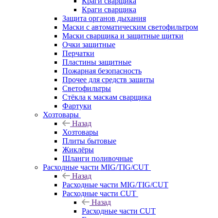
Краги сварщика
Краги сварщика
Защита органов дыхания
Маски с автоматическим светофильтром
Маски сварщика и защитные щитки
Очки защитные
Перчатки
Пластины защитные
Пожарная безопасность
Прочее для средств защиты
Светофильтры
Стёкла к маскам сварщика
Фартуки
Хозтовары
Назад
Хозтовары
Плиты бытовые
Жиклёры
Шланги поливочные
Расходные части MIG/TIG/CUT
Назад
Расходные части MIG/TIG/CUT
Расходные части CUT
Назад
Расходные части CUT