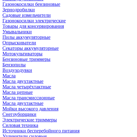
Газонокосилки бензиновые
Зернодробилки
Садовые измельчители
Газонокосилки электрические
Товары для консервирования
Умывальники
Пилы аккумуляторные
Опрыскиватели
Секаторы аккумуляторные
Мотокультиваторы
Бензиновые триммеры
Бензопилы
Воздуходувки
Масла
Масла двухтактные
Масла четырёхтактные
Масла цепные
Масла трансмиссионные
Масла двухтактные
Мойки высокого давления
Снегоуборщики
Электрические триммеры
Силовая техника
Источники бесперебойного питания
Удлинители силовые