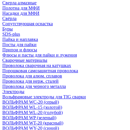
Сверла алмазные
Полотна для МФИ
Насадки для МФИ
Свёрла
Сопутствующая оснастка
Буры
SDS-plus
Пайка и наплавка
Посты для пайки
Припои и флюсы
Флюсы и пасты для пайки и лужения
Сварочные материалы
Проволока сварочная на катушках
Порошковая самозащитная проволока
Проволока для алюм. сплавов
Проволока для нерж. сталей
Проволока для черного металла
Электроды
Вольфрамовые электроды для TIG сварки
ВОЛЬФРАМ WC-20 (серый)
ВОЛЬФРАМ WL-15 (золотой)
ВОЛЬФРАМ WL-20 (голубой)
ВОЛЬФРАМ WP (зеленый)
ВОЛЬФРАМ WT-20 (красный)
ВОЛЬФРАМ WY-20 (синий)