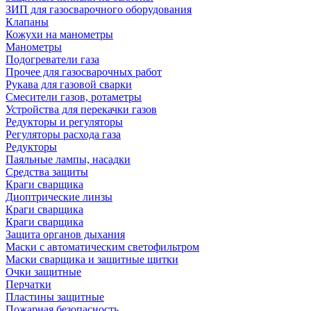
ЗИП для газосварочного оборудования
Клапаны
Кожухи на манометры
Манометры
Подогреватели газа
Прочее для газосварочных работ
Рукава для газовой сварки
Смесители газов, ротаметры
Устройства для перекачки газов
Редукторы и регуляторы
Регуляторы расхода газа
Редукторы
Паяльные лампы, насадки
Средства защиты
Краги сварщика
Диоптрические линзы
Краги сварщика
Краги сварщика
Защита органов дыхания
Маски с автоматическим светофильтром
Маски сварщика и защитные щитки
Очки защитные
Перчатки
Пластины защитные
Пожарная безопасность