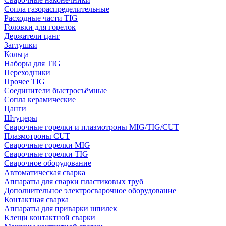
Сопла газораспределительные
Расходные части TIG
Головки для горелок
Держатели цанг
Заглушки
Кольца
Наборы для TIG
Переходники
Прочее TIG
Соединители быстросъёмные
Сопла керамические
Цанги
Штуцеры
Сварочные горелки и плазмотроны MIG/TIG/CUT
Плазмотроны CUT
Сварочные горелки MIG
Сварочные горелки TIG
Сварочное оборудование
Автоматическая сварка
Аппараты для сварки пластиковых труб
Дополнительное электросварочное оборудование
Контактная сварка
Аппараты для приварки шпилек
Клещи контактной сварки